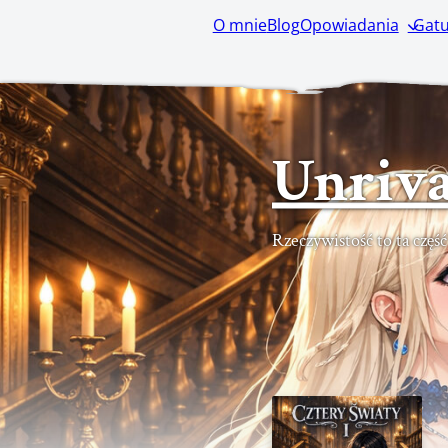
O mnie
Blog
Opowiadania
Gatu
Unriva
Rzeczywistość to ta częś