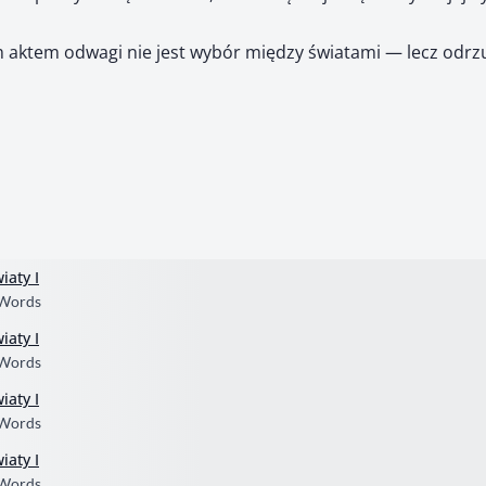
aktem odwagi nie jest wybór między światami — lecz odrzu
iaty I
 Words
iaty I
 Words
iaty I
 Words
iaty I
 Words