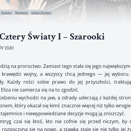
Fantasy
Romance
Urban Fantasy
Cztery Światy I – Szarooki
by
Vicky
edzią na proroctwo. Zamiast tego stała się jego największy
a krawędzi wojny, a wszyscy chcą jednego — jej wyboru. 
dy. Każdy rości sobie prawo do jej przyszłości, traktuj
liza nie zamierza się na to zgodzić.
dzeniu wychodzi na jaw, a zdrady uderzają z każdej stron
nem, który okazał się kimś znacznie więcej niż tylko wrogie
le tajemnice i niewypowiedziane decyzje mogą ją zniszczyć.
ntryg czai się ktoś, kto nie cofnie się przed niczym, by
ozpoczyna się na nowo, a stawką staje się nie tylko jej ży