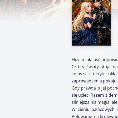
Eliza miała być odpowi
Cztery światy stoją n
sojusze i ukryte ukła
zaprowadzenia pokoju. E
Gdy prawda o jej pocho
się uciec. Razem z demo
silniejsza niż magia, a
W cieniu pałacowych i
Polowanie na królewnę r