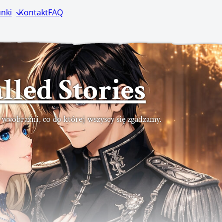
nki
Kontakt
FAQ
lled Stories
ć wyobraźni, co do której wszyscy się zgadzamy.