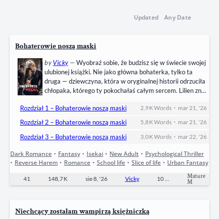
Updated
Any Date
Bohaterowie noszą maski
by
Vicky
—
Wyobraź sobie, że budzisz się w świecie swojej
ulubionej książki. Nie jako główna bohaterka, tylko ta
druga — dziewczyna, która w oryginalnej historii odrzuciła
chłopaka, którego ty pokochałaś całym sercem. Lilien zna
tę opowieść na pamięć. Wie, kogo ma unikać, komu zaufać
•
Rozdział 1 – Bohaterowie noszą maski
2,9 K
Words
mar 21, '26
i jak potoczą się najważniejsze wydarzenia. Wie też jedno
— nie pozwoli, by historia po raz drugi złamała Ashera.
•
Rozdział 2 – Bohaterowie noszą maski
5,8 K
Words
mar 21, '26
Zrobi wszystko, żeby…
•
Rozdział 3 – Bohaterowie noszą maski
3,0 K
Words
mar 22, '26
Dark Romance
•
Fantasy
•
Isekai
•
New Adult
•
Psychological Thriller
•
Reverse Harem
•
Romance
•
School life
•
Slice of life
•
Urban Fantasy
Mature
41
148,7 K
sie 8, '26
Vicky
10
Ongoing
M
Niechcący zostałam wampirzą księżniczką