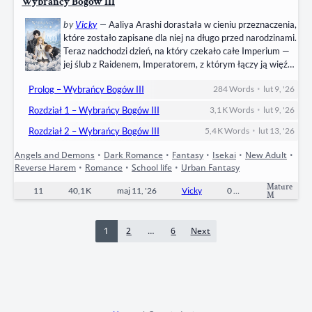
Wybrańcy Bogów III
by
Vicky
—
Aaliya Arashi dorastała w cieniu przeznaczenia,
które zostało zapisane dla niej na długo przed narodzinami.
Teraz nadchodzi dzień, na który czekało całe Imperium —
jej ślub z Raidenem, Imperatorem, z którym łączy ją więź
starsza niż pamięć i silniejsza niż rozsądek. Tyle że serce
•
Prolog – Wybrańcy Bogów III
284
Words
lut 9, '26
Aaliyi nie jest już puste. W jej życiu pojawił się Ryu —
Strażnik, przyjaciel, ktoś, kto był obok wtedy, gdy…
•
Rozdział 1 – Wybrańcy Bogów III
3,1 K
Words
lut 9, '26
•
Rozdział 2 – Wybrańcy Bogów III
5,4 K
Words
lut 13, '26
Angels and Demons
•
Dark Romance
•
Fantasy
•
Isekai
•
New Adult
•
Reverse Harem
•
Romance
•
School life
•
Urban Fantasy
Mature
11
40,1 K
maj 11, '26
Vicky
0
Completed
M
1
2
…
6
Next