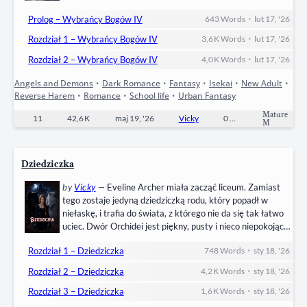
głośno — porządek, który Liya zbudowała u boku
•
Prolog – Wybrańcy Bogów IV
643
Words
lut 17, '26
Imperatora, zaczyna pękać. Testy potwierdzają prawdę —
Elianna jest córką Raidena. Dziewiętnaście lat ukrywana,
•
Rozdział 1 – Wybrańcy Bogów IV
3,6 K
Words
lut 17, '26
wychowana w nienawiści do Imperium, przyjeżdża nie po
•
koronę, lecz po odpowiedzi. Problem…
Rozdział 2 – Wybrańcy Bogów IV
4,0 K
Words
lut 17, '26
Angels and Demons
•
Dark Romance
•
Fantasy
•
Isekai
•
New Adult
•
Reverse Harem
•
Romance
•
School life
•
Urban Fantasy
Mature
11
42,6 K
maj 19, '26
Vicky
0
Completed
M
Dziedziczka
by
Vicky
—
Eveline Archer miała zacząć liceum. Zamiast
tego zostaje jedyną dziedziczką rodu, który popadł w
niełaskę, i trafia do świata, z którego nie da się tak łatwo
uciec. Dwór Orchidei jest piękny, pusty i nieco niepokojący.
Magia nie pozwala na kontakt z bliskimi, a każdy krok
•
Rozdział 1 – Dziedziczka
748
Words
sty 18, '26
Eveline obserwują ci, którzy najchętniej widzieliby ją
martwą. Jedyną drogą do przetrwania jest ukończenie
•
Rozdział 2 – Dziedziczka
4,2 K
Words
sty 18, '26
elitarnej akademii dla dziedziczek —…
•
Rozdział 3 – Dziedziczka
1,6 K
Words
sty 18, '26