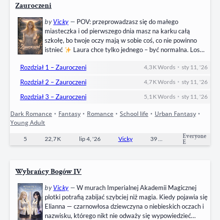
Zauroczeni
by
Vicky
—
POV: przeprowadzasz się do małego
miasteczka i od pierwszego dnia masz na karku całą
szkołę, bo twoje oczy mają w sobie coś, co nie powinno
istnieć
Laura chce tylko jednego – być normalna. Los
powiedział: „lol, nie”. Cole Salvadore – rockowy bad boy,
•
Rozdział 1 – Zauroczeni
4,3 K
Words
sty 11, '26
lider Cuervo, który nagle musi siedzieć w szkolnej ławce –
wpada w nią jak w starożytną klątwę. Od pierwszego
•
Rozdział 2 – Zauroczeni
4,7 K
Words
sty 11, '26
spojrzenia.…
•
Rozdział 3 – Zauroczeni
5,1 K
Words
sty 11, '26
Dark Romance
•
Fantasy
•
Romance
•
School life
•
Urban Fantasy
•
Young Adult
Everyone
5
22,7 K
lip 4, '26
Vicky
39
Completed
E
Wybrańcy Bogów IV
by
Vicky
—
W murach Imperialnej Akademii Magicznej
plotki potrafią zabijać szybciej niż magia. Kiedy pojawia się
Elianna — czarnowłosa dziewczyna o niebieskich oczach i
nazwisku, którego nikt nie odważy się wypowiedzieć