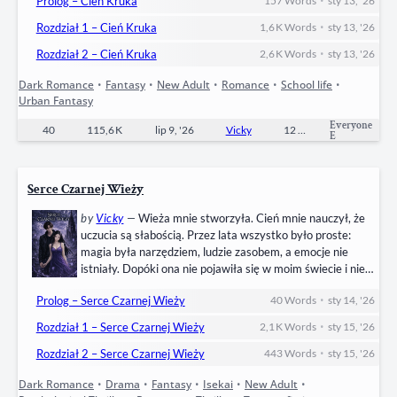
•
Prolog – Cień Kruka
157
Words
sty 13, '26
tych, którzy pilnują, żeby wszystko się nie rozpadło. I
wtedy spotykasz jego. Kruka. Asasyna. Zabójcę na rozkaz
•
Rozdział 1 – Cień Kruka
1,6 K
Words
sty 13, '26
Rady. Morally grey…
•
Rozdział 2 – Cień Kruka
2,6 K
Words
sty 13, '26
Dark Romance
•
Fantasy
•
New Adult
•
Romance
•
School life
•
Urban Fantasy
Everyone
40
115,6 K
lip 9, '26
Vicky
12
Ongoing
E
Serce Czarnej Wieży
by
Vicky
—
Wieża mnie stworzyła. Cień mnie nauczył, że
uczucia są słabością. Przez lata wszystko było proste:
magia była narzędziem, ludzie zasobem, a emocje nie
istniały. Dopóki ona nie pojawiła się w moim świecie i nie
zaczęła zadawać pytań, na które nie znam odpowiedzi. Nie
•
Prolog – Serce Czarnej Wieży
40
Words
sty 14, '26
planowałem jej chcieć. Nie planowałem zazdrości. Nie
planowałem więzi, która pali od środka. Kiedy patrzę, jak
•
Rozdział 1 – Serce Czarnej Wieży
2,1 K
Words
sty 15, '26
ktoś inny ją dotyka, mój…
•
Rozdział 2 – Serce Czarnej Wieży
443
Words
sty 15, '26
Dark Romance
•
Drama
•
Fantasy
•
Isekai
•
New Adult
•