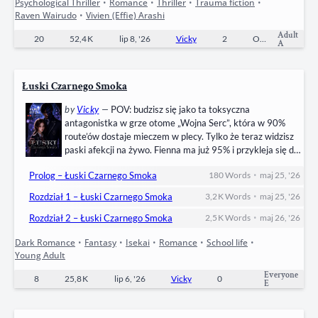
Psychological Thriller
•
Romance
•
Thriller
•
Trauma fiction
•
Raven Wairudo
•
Vivien (Effie) Arashi
Adult
20
52,4 K
lip 8, '26
Vicky
2
Ongoing
A
Łuski Czarnego Smoka
by
Vicky
—
POV: budzisz się jako ta toksyczna
antagonistka w grze otome „Wojna Serc”, która w 90%
route’ów dostaje mieczem w plecy. Tylko że teraz widzisz
paski afekcji na żywo. Fienna ma już 95% i przykleja się do
ciebie jak rzep z terapią „bądźmy najlepszymi
•
Prolog – Łuski Czarnego Smoka
180
Words
maj 25, '26
przyjaciółkami”. Ashton (Czarny Rycerz, chodząca śmierć)
spada do -99%, chwyta cię za włosy, przyciska do ściany i
•
Rozdział 1 – Łuski Czarnego Smoka
3,2 K
Words
maj 25, '26
warczy, że chcesz go…
•
Rozdział 2 – Łuski Czarnego Smoka
2,5 K
Words
maj 26, '26
Dark Romance
•
Fantasy
•
Isekai
•
Romance
•
School life
•
Young Adult
Everyone
8
25,8 K
lip 6, '26
Vicky
0
Ongoing
E