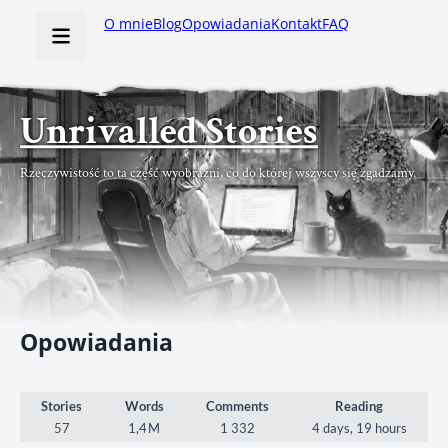
O mnie
Blog
Opowiadania
Kontakt
FAQ
Unrivalled Stories
Rzeczywistość to ta część wyobraźni, co do której wszyscy się zgadzamy.
Opowiadania
Stories
Words
Comments
Reading
57
1,4 M
1 332
4 days, 19 hours