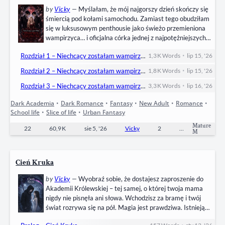
by
Vicky
—
Myślałam, że mój najgorszy dzień skończy się
śmiercią pod kołami samochodu. Zamiast tego obudziłam
się w luksusowym penthousie jako świeżo przemieniona
wampirzyca… i oficjalna córka jednej z najpotężniejszych
istot nocy. Valerius Aurelian – pradawny, piękny i
•
Rozdział 1 – Niechcący zostałam wampirzą księżniczką
1,3 K
Words
lip 15, '26
przerażający – nazwał mnie swoją dziedziczką. Teraz mam
wszystko: nieskończone bogactwo, idealną alabastrową
•
Rozdział 2 – Niechcący zostałam wampirzą księżniczką
1,8 K
Words
lip 15, '26
skórę i cały wampirzy klan na moje rozkazy. Między balami
•
wampirzej arystokracji, nauką w akademii,…
Rozdział 3 – Niechcący zostałam wampirzą księżniczką
3,3 K
Words
lip 16, '26
Dark Academia
•
Dark Romance
•
Fantasy
•
New Adult
•
Romance
•
School life
•
Slice of life
•
Urban Fantasy
Mature
22
60,9 K
sie 5, '26
Vicky
2
Ongoing
M
Cień Kruka
by
Vicky
—
Wyobraź sobie, że dostajesz zaproszenie do
Akademii Królewskiej – tej samej, o której twoja mama
nigdy nie pisnęła ani słowa. Wchodzisz za bramę i twój
świat rozrywa się na pół. Magia jest prawdziwa. Istnieją
dwa lustrzane światy. A ty nagle należysz do Obrońców –