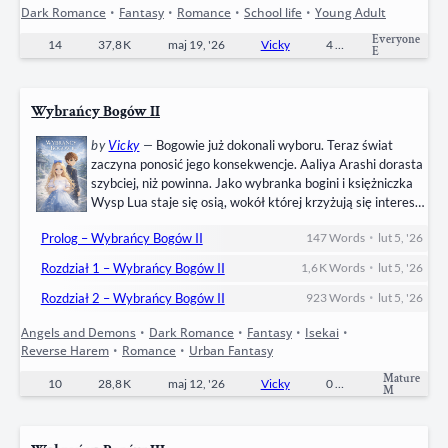
Dark Romance
•
Fantasy
•
Romance
•
School life
•
Young Adult
Everyone
14
37,8 K
maj 19, '26
Vicky
4
Ongoing
E
Wybrańcy Bogów II
by
Vicky
—
Bogowie już dokonali wyboru. Teraz świat
zaczyna ponosić jego konsekwencje. Aaliya Arashi dorasta
szybciej, niż powinna. Jako wybranka bogini i księżniczka
Wysp Lua staje się osią, wokół której krzyżują się interesy
Imperium, dawnych sojuszników i tych, którzy od wieków
•
Prolog – Wybrańcy Bogów II
147
Words
lut 5, '26
czekali na moment słabości. Każda decyzja ma swoją cenę,
a każda ochrona — swoje granice. Ryu, jej Strażnik, skrywa
•
Rozdział 1 – Wybrańcy Bogów II
1,6 K
Words
lut 5, '26
tajemnicę, która nigdy nie powinna ujrzeć…
•
Rozdział 2 – Wybrańcy Bogów II
923
Words
lut 5, '26
Angels and Demons
•
Dark Romance
•
Fantasy
•
Isekai
•
Reverse Harem
•
Romance
•
Urban Fantasy
Mature
10
28,8 K
maj 12, '26
Vicky
0
Completed
M