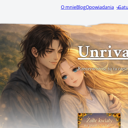
O mnie
Blog
Opowiadania
Gatu
Unriva
Rzeczywistość to ta częś