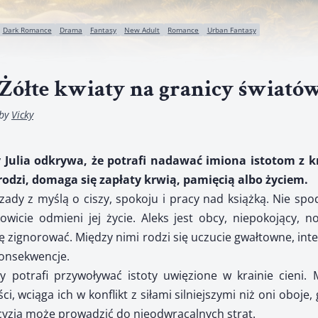
Dark Romance
Drama
Fantasy
New Adult
Romance
Urban Fantasy
Żółte kwiaty na granicy świató
by
Vicky
y Julia odkrywa, że potrafi nadawać imiona istotom z k
 rodzi, domaga się zapłaty krwią, pamięcią albo życiem.
czady z myślą o ciszy, spokoju i pracy nad książką. Nie spo
owicie odmieni jej życie. Aleks jest obcy, niepokojący, n
się zignorować. Między nimi rodzi się uczucie gwałtowne, inte
konsekwencje.
ry potrafi przywoływać istoty uwięzione w krainie cieni. 
i, wciąga ich w konflikt z siłami silniejszymi niż oni oboje
cyzja może prowadzić do nieodwracalnych strat.