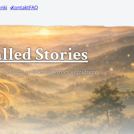
nki
Kontakt
FAQ
lled Stories
ć wyobraźni, co do której wszyscy się zgadzamy.