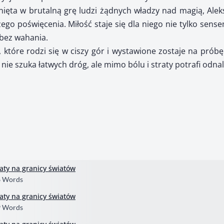
gnięta w brutalną grę ludzi żądnych władzy nad magią, Ale
go poświęcenia. Miłość staje się dla niego nie tylko sense
bez wahania.
 które rodzi się w ciszy gór i wystawione zostaje na próbę
ra nie szuka łatwych dróg, ale mimo bólu i straty potrafi odn
iaty na granicy światów
6 Words
iaty na granicy światów
9 Words