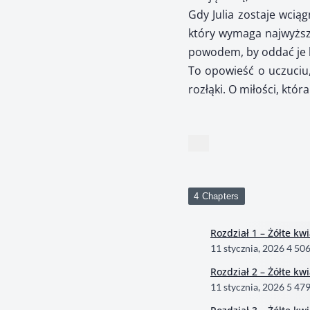
Gdy Julia zostaje wcią
który wymaga najwyższe
powodem, by oddać je 
To opowieść o uczuciu,
rozłąki. O miłości, któ
4 Chapters
Rozdział 1 – Żółte kw
11 stycznia, 2026
4 50
Rozdział 2 – Żółte kw
11 stycznia, 2026
5 47