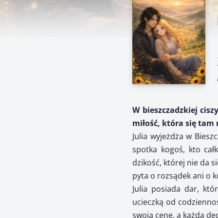
W bieszczadzkiej cisz
miłość, która się tam
Julia wyjeżdża w Biesz
spotka kogoś, kto całk
dzikość, której nie da 
pyta o rozsądek ani o 
Julia posiada dar, któ
ucieczką od codziennośc
swoją cenę, a każda de