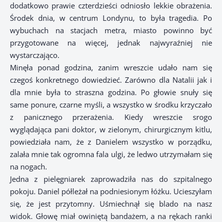
dodatkowo prawie czterdzieści odniosło lekkie obrażenia.
Środek dnia, w centrum Londynu, to była tragedia. Po
wybuchach na stacjach metra, miasto powinno być
przygotowane na więcej, jednak najwyraźniej nie
wystarczająco.
Minęła ponad godzina, zanim wreszcie udało nam się
czegoś konkretnego dowiedzieć. Zarówno dla Natalii jak i
dla mnie była to straszna godzina. Po głowie snuły się
same ponure, czarne myśli, a wszystko w środku krzyczało
z panicznego przerażenia. Kiedy wreszcie srogo
wyglądająca pani doktor, w zielonym, chirurgicznym kitlu,
powiedziała nam, że z Danielem wszystko w porządku,
zalała mnie tak ogromna fala ulgi, że ledwo utrzymałam się
na nogach.
Jedna z pielęgniarek zaprowadziła nas do szpitalnego
pokoju. Daniel półleżał na podniesionym łóżku. Ucieszyłam
się, że jest przytomny. Uśmiechnął się blado na nasz
widok. Głowę miał owiniętą bandażem, a na rękach ranki