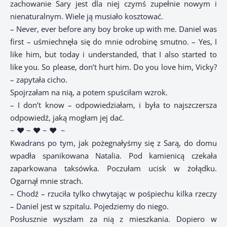
zachowanie Sary jest dla niej czymś zupełnie nowym i
nienaturalnym. Wiele ją musiało kosztować.
– Never, ever before any boy broke up with me. Daniel was
first – uśmiechnęła się do mnie odrobinę smutno. – Yes, I
like him, but today i understanded, that I also started to
like you. So please, don’t hurt him. Do you love him, Vicky?
– zapytała cicho.
Spojrzałam na nią, a potem spuściłam wzrok.
– I don’t know – odpowiedziałam, i była to najszczersza
odpowiedź, jaką mogłam jej dać.
~ ♥ ~ ♥ ~ ♥
~
Kwadrans po tym, jak pożegnałyśmy się z Sarą, do domu
wpadła spanikowana Natalia. Pod kamienicą czekała
zaparkowana taksówka. Poczułam ucisk w żołądku.
Ogarnął mnie strach.
– Chodź – rzuciła tylko chwytając w pośpiechu kilka rzeczy
– Daniel jest w szpitalu. Pojedziemy do niego.
Posłusznie wyszłam za nią z mieszkania. Dopiero w