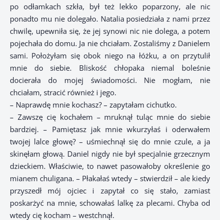
po odłamkach szkła, był też lekko poparzony, ale nic
ponadto mu nie dolegało. Natalia posiedziała z nami przez
chwilę, upewniła się, że jej synowi nic nie dolega, a potem
pojechała do domu. Ja nie chciałam. Zostaliśmy z Danielem
sami. Położyłam się obok niego na łóżku, a on przytulił
mnie do siebie. Bliskość chłopaka niemal boleśnie
docierała do mojej świadomości. Nie mogłam, nie
chciałam, stracić również i jego.
– Naprawdę mnie kochasz? – zapytałam cichutko.
– Zawszę cię kochałem – mruknął tuląc mnie do siebie
bardziej. – Pamiętasz jak mnie wkurzyłaś i oderwałem
twojej lalce głowę? – uśmiechnął się do mnie czule, a ja
skinęłam głową. Daniel nigdy nie był specjalnie grzecznym
dzieckiem. Właściwie, to nawet pasowałoby określenie go
mianem chuligana. – Płakałaś wtedy – stwierdził – ale kiedy
przyszedł mój ojciec i zapytał co się stało, zamiast
poskarżyć na mnie, schowałaś lalkę za plecami. Chyba od
wtedy cię kocham – westchnął.