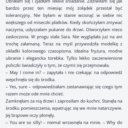
Ubrałam się i zjadłam lekkie śniadanie. Zdziwiłam się jak
bardzo przez ten miesiąc mój żołądek przestał być
tolerancyjny. Nie byłam w stanie wcisnąć w siebie nic
większego od miseczki płatków. Kiedy skończyłam zmywać
naczynia, usłyszałam pukanie do drzwi. Otworzyłam nieco
zaskoczona. W progu stała Sara. Nie wyglądała już na ani
trochę załamaną. Teraz na myśl przywodziła modelkę z
okładki kolorowego czasopisma. Idealna fryzura, modne
ubranie i elegancka torebka. Tylko lekko zaczerwienione
policzki świadczyły o tym, że czymś się przejmowała.
– May I come in? – zapytała i nie czekając na odpowiedź
wepchnęła się do środka.
– Yes, sure – odpowiedziałam zastanawiając się czego tym
razem może ode mnie chcieć.
Zamknęłam za nią drzwi i zaprosiłam do kuchni. Stanęła na
środku pomieszczenia, wpatrując się we mnie natarczywie.
Jej brązowe oczy płonęły.
– You are so silly! – niemal wrzasnęła na mnie. – Why do