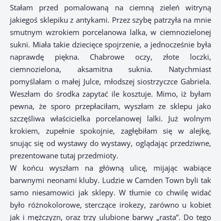
Stałam przed pomalowaną na ciemną zieleń witryną
jakiegoś sklepiku z antykami. Przez szybę patrzyła na mnie
smutnym wzrokiem porcelanowa lalka, w ciemnozielonej
sukni. Miała takie dziecięce spojrzenie, a jednocześnie była
naprawdę piękna. Chabrowe oczy, złote loczki,
ciemnozielona, aksamitna suknia. Natychmiast
pomyślałam o małej Julce, młodszej siostrzyczce Gabriela.
Weszłam do środka zapytać ile kosztuje. Mimo, iż byłam
pewna, że sporo przepłaciłam, wyszłam ze sklepu jako
szczęśliwa właścicielka porcelanowej lalki. Już wolnym
krokiem, zupełnie spokojnie, zagłębiłam się w alejkę,
snując się od wystawy do wystawy, oglądając przedziwne,
prezentowane tutaj przedmioty.
W końcu wyszłam na główną ulicę, mijając wabiące
barwnymi neonami kluby. Ludzie w Camden Town byli tak
samo niesamowici jak sklepy. W tłumie co chwilę widać
było różnokolorowe, sterczące irokezy, zarówno u kobiet
jak i mężczyzn, oraz trzy ulubione barwy „rasta”. Do tego