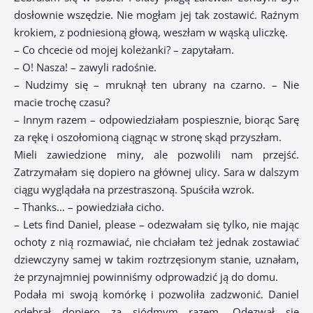
dosłownie wszędzie. Nie mogłam jej tak zostawić. Raźnym
krokiem, z podniesioną głową, weszłam w wąską uliczkę.
– Co chcecie od mojej koleżanki? – zapytałam.
– O! Nasza! – zawyli radośnie.
– Nudzimy się – mruknął ten ubrany na czarno. – Nie
macie trochę czasu?
– Innym razem – odpowiedziałam pospiesznie, biorąc Sarę
za rękę i oszołomioną ciągnąc w stronę skąd przyszłam.
Mieli zawiedzione miny, ale pozwolili nam przejść.
Zatrzymałam się dopiero na głównej ulicy. Sara w dalszym
ciągu wyglądała na przestraszoną. Spuściła wzrok.
– Thanks… – powiedziała cicho.
– Lets find Daniel, please – odezwałam się tylko, nie mając
ochoty z nią rozmawiać, nie chciałam też jednak zostawiać
dziewczyny samej w takim roztrzęsionym stanie, uznałam,
że przynajmniej powinniśmy odprowadzić ją do domu.
Podała mi swoją komórkę i pozwoliła zadzwonić. Daniel
odebrał dopiero za siódmym razem. Odezwał się