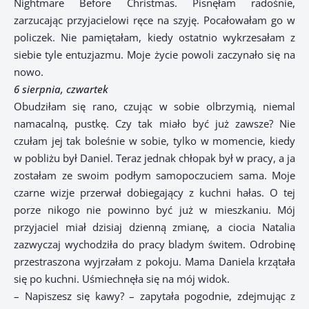
Nightmare Before Christmas. Pisnęłam radośnie,
zarzucając przyjacielowi ręce na szyję. Pocałowałam go w
policzek. Nie pamiętałam, kiedy ostatnio wykrzesałam z
siebie tyle entuzjazmu. Moje życie powoli zaczynało się na
nowo.
6 sierpnia, czwartek
Obudziłam się rano, czując w sobie olbrzymią, niemal
namacalną, pustkę. Czy tak miało być już zawsze? Nie
czułam jej tak boleśnie w sobie, tylko w momencie, kiedy
w pobliżu był Daniel. Teraz jednak chłopak był w pracy, a ja
zostałam ze swoim podłym samopoczuciem sama. Moje
czarne wizje przerwał dobiegający z kuchni hałas. O tej
porze nikogo nie powinno być już w mieszkaniu. Mój
przyjaciel miał dzisiaj dzienną zmianę, a ciocia Natalia
zazwyczaj wychodziła do pracy bladym świtem. Odrobinę
przestraszona wyjrzałam z pokoju. Mama Daniela krzątała
się po kuchni. Uśmiechnęła się na mój widok.
– Napiszesz się kawy? – zapytała pogodnie, zdejmując z