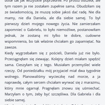
bolał tak jak wszystkie poprzednie. Po prostu odszedł, ale
tym razem ja nie zostałam zupełnie sama. Obudziłam się
ze świadomością, że muszę sobie jakoś dać radę. Nie dla
mamy, nie dla Daniela, ale dla siebie samej. To był
pierwszy dzień mojego nowego życia. Nie zamierzałam
zapomnieć o Gabrielu, to było niemożliwe, postanowiłam
jednak, że zostaną mi tylko te dobre, cudowne
wspomnienia, bo tak właśnie chciałam go zapamiętać. Na
zawsze.
Kiedy wygrzebałam się z pościeli, Daniela już nie było.
Przeciągnęłam się ziewając. Kolejny dzień miałam spędzić
sama. Cieszyłam się z tego. Musiałam przemyśleć wiele
rzeczy. Od poniedziałku mój przyjaciel miał dwa tygodnie
wolnego. Planowaliśmy wycieczkę nad morze, a ja
naprawdę, całym sercem chciałam wyrwać się z marazmu,
który mnie ogarnął. Pragnęłam znowu się uśmiechać.
Marzyłam o tym, żeby być szczęśliwa. Dla Gabriela i dla
siebie samej.