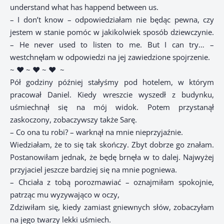
understand what has happend between us.
– I don’t know – odpowiedziałam nie będąc pewna, czy
jestem w stanie pomóc w jakikolwiek sposób dziewczynie.
– He never used to listen to me. But I can try… –
westchnęłam w odpowiedzi na jej zawiedzione spojrzenie.
~ ♥ ~ ♥ ~ ♥
~
Pół godziny później stałyśmy pod hotelem, w którym
pracował Daniel. Kiedy wreszcie wyszedł z budynku,
uśmiechnął się na mój widok. Potem przystanął
zaskoczony, zobaczywszy także Sarę.
– Co ona tu robi? – warknął na mnie nieprzyjaźnie.
Wiedziałam, że to się tak skończy. Zbyt dobrze go znałam.
Postanowiłam jednak, że będę brnęła w to dalej. Najwyżej
przyjaciel jeszcze bardziej się na mnie pogniewa.
– Chciała z tobą porozmawiać – oznajmiłam spokojnie,
patrząc mu wyzywająco w oczy,
Zdziwiłam się, kiedy zamiast gniewnych słów, zobaczyłam
na jego twarzy lekki uśmiech.