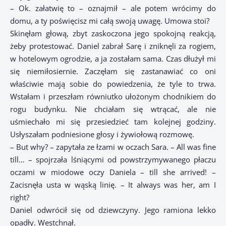
– Ok. załatwię to – oznajmił – ale potem wrócimy do
domu, a ty poświęcisz mi całą swoją uwagę. Umowa stoi?
Skinęłam głową, zbyt zaskoczona jego spokojną reakcją,
żeby protestować. Daniel zabrał Sarę i zniknęli za rogiem,
w hotelowym ogrodzie, a ja zostałam sama. Czas dłużył mi
się niemiłosiernie. Zaczęłam się zastanawiać co oni
właściwie mają sobie do powiedzenia, że tyle to trwa.
Wstałam i przeszłam równiutko ułożonym chodnikiem do
rogu budynku. Nie chciałam się wtrącać, ale nie
uśmiechało mi się przesiedzieć tam kolejnej godziny.
Usłyszałam podniesione głosy i żywiołową rozmowę.
– But why? – zapytała ze łzami w oczach Sara. – All was fine
till… – spojrzała lśniącymi od powstrzymywanego płaczu
oczami w miodowe oczy Daniela – till she arrived! –
Zacisnęła usta w wąską linię. – It always was her, am I
right?
Daniel odwrócił się od dziewczyny. Jego ramiona lekko
opadły. Westchnął.