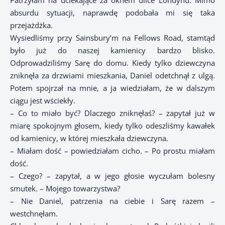
Patrzyłam na uciekające za oknem ulice Londynu. Mimo
absurdu sytuacji, naprawdę podobała mi się taka
przejażdżka.
Wysiedliśmy przy Sainsbury’m na Fellows Road, stamtąd
było już do naszej kamienicy bardzo blisko.
Odprowadziliśmy Sarę do domu. Kiedy tylko dziewczyna
zniknęła za drzwiami mieszkania, Daniel odetchnął z ulgą.
Potem spojrzał na mnie, a ja wiedziałam, że w dalszym
ciągu jest wściekły.
– Co to miało być? Dlaczego zniknęłaś? – zapytał już w
miarę spokojnym głosem, kiedy tylko odeszliśmy kawałek
od kamienicy, w której mieszkała dziewczyna.
– Miałam dość – powiedziałam cicho. – Po prostu miałam
dość.
– Czego? – zapytał, a w jego głosie wyczułam bolesny
smutek. – Mojego towarzystwa?
– Nie Daniel, patrzenia na ciebie i Sarę razem –
westchnęłam.