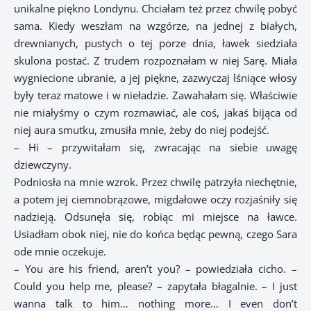
unikalne piękno Londynu. Chciałam też przez chwilę pobyć
sama. Kiedy weszłam na wzgórze, na jednej z białych,
drewnianych, pustych o tej porze dnia, ławek siedziała
skulona postać. Z trudem rozpoznałam w niej Sarę. Miała
wygniecione ubranie, a jej piękne, zazwyczaj lśniące włosy
były teraz matowe i w nieładzie. Zawahałam się. Właściwie
nie miałyśmy o czym rozmawiać, ale coś, jakaś bijąca od
niej aura smutku, zmusiła mnie, żeby do niej podejść.
– Hi – przywitałam się, zwracając na siebie uwagę
dziewczyny.
Podniosła na mnie wzrok. Przez chwilę patrzyła niechętnie,
a potem jej ciemnobrązowe, migdałowe oczy rozjaśniły się
nadzieją. Odsunęła się, robiąc mi miejsce na ławce.
Usiadłam obok niej, nie do końca będąc pewną, czego Sara
ode mnie oczekuje.
– You are his friend, aren’t you? – powiedziała cicho. –
Could you help me, please? – zapytała błagalnie. – I just
wanna talk to him… nothing more… I even don’t