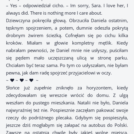
– Yes – odpowiedział cicho. – Im sorry, Sara. I love her, I
always did. There is nothing more I care about.
Dziewczyna pokręciła głową. Obrzuciła Daniela ostatnim,
tęsknym spojrzeniem, a potem, dumnie odeszła pokrytą
drobnym żwirem ścieżką. Cofnęłam się po cichu kilka
kroków. Miałam w głowie kompletny mętlik. Kiedy
nabrałam pewności, że Daniel mnie nie usłyszy, puściłam
się pędem mało uczęszczaną ulicą w stronę parku.
Chciałam być teraz sama. Po tym co usłyszałam, nie byłam
pewna, jak dam radę spojrzeć przyjacielowi w oczy.
~ ♥ ~ ♥ ~ ♥
~
Słońce już zupełnie zniknęło za horyzontem, kiedy
zdecydowałam się wreszcie wrócić do domu. Z ulgą
weszłam do pustego mieszkania. Natalii nie było, Daniela
najwyraźniej też nie. Pospiesznie zaczęłam pakować swoje
rzeczy do podróżnego plecaka. Gdybym się pospieszyła,
jeszcze dziś mogłabym się załapać na autobus do Polski.
Zawsze na ostatnią chwilę były jakieś wolne miejsca.