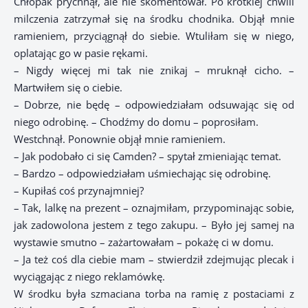
Chłopak prychnął, ale nie skomentował. Po krótkiej chwili
milczenia zatrzymał się na środku chodnika. Objął mnie
ramieniem, przyciągnął do siebie. Wtuliłam się w niego,
oplatając go w pasie rękami.
– Nigdy więcej mi tak nie znikaj – mruknął cicho. –
Martwiłem się o ciebie.
– Dobrze, nie będę – odpowiedziałam odsuwając się od
niego odrobinę. – Chodźmy do domu – poprosiłam.
Westchnął. Ponownie objął mnie ramieniem.
– Jak podobało ci się Camden? – spytał zmieniając temat.
– Bardzo – odpowiedziałam uśmiechając się odrobinę.
– Kupiłaś coś przynajmniej?
– Tak, lalkę na prezent – oznajmiłam, przypominając sobie,
jak zadowolona jestem z tego zakupu. – Było jej samej na
wystawie smutno – zażartowałam – pokażę ci w domu.
– Ja też coś dla ciebie mam – stwierdził zdejmując plecak i
wyciągając z niego reklamówkę.
W środku była szmaciana torba na ramię z postaciami z