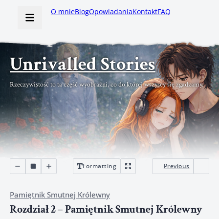
O mnie
Blog
Opowiadania
Kontakt
FAQ
Unrivalled Stories
Rzeczywistość to ta część wyobraźni, co do której wszyscy się zgadzamy.
Formatting
Previous
Pamiętnik Smutnej Królewny
Rozdział 2 – Pamiętnik Smutnej Królewny