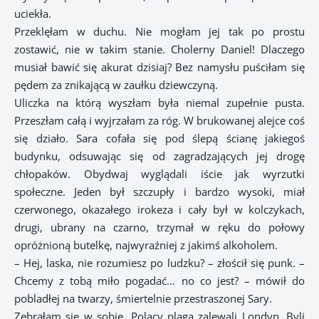
uciekła.
Przeklęłam w duchu. Nie mogłam jej tak po prostu
zostawić, nie w takim stanie. Cholerny Daniel! Dlaczego
musiał bawić się akurat dzisiaj? Bez namysłu puściłam się
pędem za znikającą w zaułku dziewczyną.
Uliczka na którą wyszłam była niemal zupełnie pusta.
Przeszłam całą i wyjrzałam za róg. W brukowanej alejce coś
się działo. Sara cofała się pod ślepą ścianę jakiegoś
budynku, odsuwając się od zagradzających jej drogę
chłopaków. Obydwaj wyglądali iście jak wyrzutki
społeczne. Jeden był szczupły i bardzo wysoki, miał
czerwonego, okazałego irokeza i cały był w kolczykach,
drugi, ubrany na czarno, trzymał w ręku do połowy
opróżnioną butelkę, najwyraźniej z jakimś alkoholem.
– Hej, laska, nie rozumiesz po ludzku? – złościł się punk. –
Chcemy z tobą miło pogadać… no co jest? – mówił do
pobladłej na twarzy, śmiertelnie przestraszonej Sary.
Zebrałam się w sobie. Polacy plagą zalewali Londyn. Byli