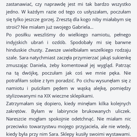
zastanawiać, czy naprawdę jest mi tak bardzo wszystko
jedno. W każdym razie od tego co usłyszałam, poczułam
się tylko jeszcze gorzej. Zresztą dla kogo niby miałabym się
stroić? Nie miałam już swojego Gabriela…
Po posiłku weszliśmy do wielkiego namiotu, pełnego
indyjskich ubrań i ozdób. Spodobały mi się barwne
hinduskie chusty. Zawsze uwielbiałam wszelkiego rodzaju
szale. Sara natychmiast zaczęła przymierzać jakąś sukienkę
zmuszając Daniela, żeby komentował jej wygląd. Patrząc
na tą dwójkę, poczułam jak coś we mnie pęka. Nie
potrafiłam sobie z tym poradzić. Po cichu wysunęłam się z
namiotu i puściłam pędem w wąską alejkę, pomiędzy
stylizowanymi na XIX wieczne sklepikami.
Zatrzymałam się dopiero, kiedy minęłam kilka kolejnych
zakrętów. Byłam w labiryncie brukowanych uliczek.
Nareszcie mogłam spokojnie odetchnąć. Nie miałam nic
przeciwko towarzystwu mojego przyjaciela, ale nie wtedy,
kiedy była przy nim Sara. Sklepy kusiły swoimi wystawami.