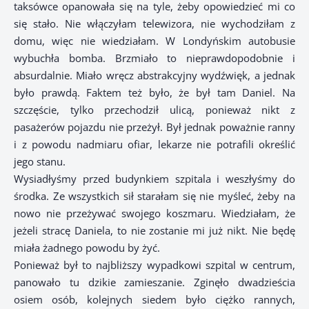
taksówce opanowała się na tyle, żeby opowiedzieć mi co
się stało. Nie włączyłam telewizora, nie wychodziłam z
domu, więc nie wiedziałam. W Londyńskim autobusie
wybuchła bomba. Brzmiało to nieprawdopodobnie i
absurdalnie. Miało wręcz abstrakcyjny wydźwięk, a jednak
było prawdą. Faktem też było, że był tam Daniel. Na
szczęście, tylko przechodził ulicą, ponieważ nikt z
pasażerów pojazdu nie przeżył. Był jednak poważnie ranny
i z powodu nadmiaru ofiar, lekarze nie potrafili określić
jego stanu.
Wysiadłyśmy przed budynkiem szpitala i weszłyśmy do
środka. Ze wszystkich sił starałam się nie myśleć, żeby na
nowo nie przeżywać swojego koszmaru. Wiedziałam, że
jeżeli stracę Daniela, to nie zostanie mi już nikt. Nie będę
miała żadnego powodu by żyć.
Ponieważ był to najbliższy wypadkowi szpital w centrum,
panowało tu dzikie zamieszanie. Zginęło dwadzieścia
osiem osób, kolejnych siedem było ciężko rannych,