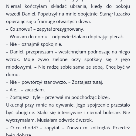
Niemal kończyłam składać ubrania, kiedy do pokoju
wszedł Daniel. Popatrzył na mnie obojętnie. Stanął luzacko
opierając się o framugę otwartych drzwi.
– Co znowu? – zapytał zrezygnowany.
– Wracam do domu – odpowiedziałam dopinając plecak.
– Nie – oznajmił spokojnie.
– Daniel, przepraszam – westchnęłam podnosząc na niego
wzrok. Moje żywo zielone oczy spotkały się z jego
miodowymi. – Nie radzę sobie sama ze sobą. Chcę być w
domu.
– Nie – powtórzył stanowczo. – Zostajesz tutaj.
– Ale… – zaczęłam.
– Zostajesz i tyle – przerwał mi podchodząc bliżej.
Ukucnął przy mnie na dywanie. Jego spojrzenie przestało
być obojętne. Stało się intensywne i niemal bolesne. Nie
wytrzymałam. Musiałam odwrócić wzrok.
– O co chodzi? – zapytał. – Znowu mi zniknęłaś. Przecież
było dobrze…