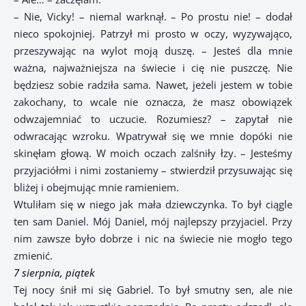
– Nie, Vicky! – niemal warknął. – Po prostu nie! – dodał
nieco spokojniej. Patrzył mi prosto w oczy, wyzywająco,
przeszywając na wylot moją duszę. – Jesteś dla mnie
ważna, najważniejsza na świecie i cię nie puszczę. Nie
będziesz sobie radziła sama. Nawet, jeżeli jestem w tobie
zakochany, to wcale nie oznacza, że masz obowiązek
odwzajemniać to uczucie. Rozumiesz? – zapytał nie
odwracając wzroku. Wpatrywał się we mnie dopóki nie
skinęłam głową. W moich oczach zalśniły łzy. – Jesteśmy
przyjaciółmi i nimi zostaniemy – stwierdził przysuwając się
bliżej i obejmując mnie ramieniem.
Wtuliłam się w niego jak mała dziewczynka. To był ciągle
ten sam Daniel. Mój Daniel, mój najlepszy przyjaciel. Przy
nim zawsze było dobrze i nic na świecie nie mogło tego
zmienić.
7 sierpnia, piątek
Tej nocy śnił mi się Gabriel. To był smutny sen, ale nie