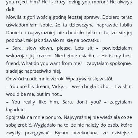
you reject him? He is crazy loving you moron! He always
did!
Mówiła z gorliwością godną lepszej sprawy. Dopiero teraz
uświadomiłam sobie, że ta dziewczyna naprawdę lubiła
Daniela i najwyraźniej nie chodziło tylko o to, że się jej
podobał, tak jak zdawało mi się na początku.
– Sara, slow down, please. Lets sit – powiedziałam
wskazując jej krzesło. Niechętnie usiadła. – He is my best
friend. What do you want from me? – zapytałam spokojnie,
siadając naprzeciwko niej.
Odwróciła ode mnie wzrok. Wpatrywała się w stół.
– You are his dream, Vicky… – westchnęła cicho. – I wish it
would be me, but Im not…
– You really like him, Sara, don’t you? – zapytałam
łagodnie.
Spojrzała na mnie ponuro. Najwyraźniej nie wiedziała co ze
sobą zrobić. Wyglądało na to, że nie należy do osób, które
zwykły przegrywać. Byłam przekonana, że dzisiejsze