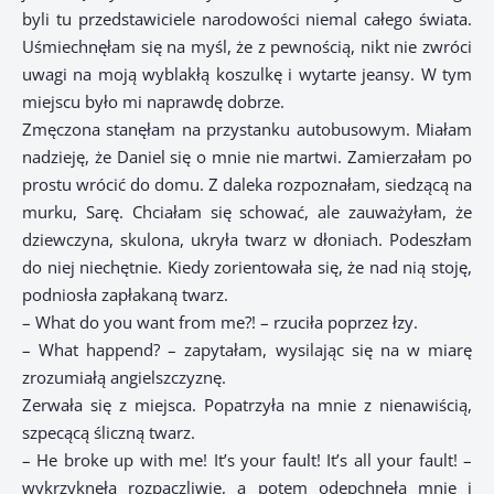
byli tu przedstawiciele narodowości niemal całego świata.
Uśmiechnęłam się na myśl, że z pewnością, nikt nie zwróci
uwagi na moją wyblakłą koszulkę i wytarte jeansy. W tym
miejscu było mi naprawdę dobrze.
Zmęczona stanęłam na przystanku autobusowym. Miałam
nadzieję, że Daniel się o mnie nie martwi. Zamierzałam po
prostu wrócić do domu. Z daleka rozpoznałam, siedzącą na
murku, Sarę. Chciałam się schować, ale zauważyłam, że
dziewczyna, skulona, ukryła twarz w dłoniach. Podeszłam
do niej niechętnie. Kiedy zorientowała się, że nad nią stoję,
podniosła zapłakaną twarz.
– What do you want from me?! – rzuciła poprzez łzy.
– What happend? – zapytałam, wysilając się na w miarę
zrozumiałą angielszczyznę.
Zerwała się z miejsca. Popatrzyła na mnie z nienawiścią,
szpecącą śliczną twarz.
– He broke up with me! It’s your fault! It’s all your fault! –
wykrzyknęła rozpaczliwie, a potem odepchnęła mnie i