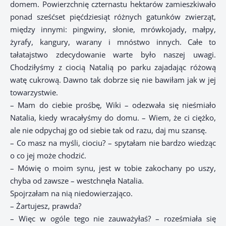
domem. Powierzchnię czternastu hektarów zamieszkiwało
ponad sześćset pięćdziesiąt różnych gatunków zwierząt,
między innymi: pingwiny, słonie, mrówkojady, małpy,
żyrafy, kangury, warany i mnóstwo innych. Całe to
tałatajstwo zdecydowanie warte było naszej uwagi.
Chodziłyśmy z ciocią Natalią po parku zajadając różową
watę cukrową. Dawno tak dobrze się nie bawiłam jak w jej
towarzystwie.
– Mam do ciebie prośbę, Wiki – odezwała się nieśmiało
Natalia, kiedy wracałyśmy do domu. – Wiem, że ci ciężko,
ale nie odpychaj go od siebie tak od razu, daj mu szansę.
– Co masz na myśli, ciociu? – spytałam nie bardzo wiedząc
o co jej może chodzić.
– Mówię o moim synu, jest w tobie zakochany po uszy,
chyba od zawsze – westchnęła Natalia.
Spojrzałam na nią niedowierzająco.
– Żartujesz, prawda?
– Więc w ogóle tego nie zauważyłaś? – roześmiała się