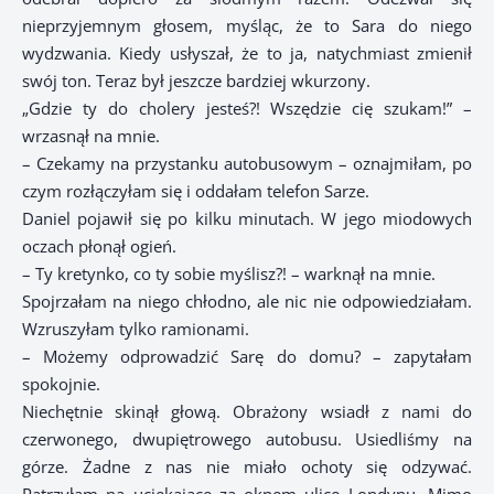
nieprzyjemnym głosem, myśląc, że to Sara do niego
wydzwania. Kiedy usłyszał, że to ja, natychmiast zmienił
swój ton. Teraz był jeszcze bardziej wkurzony.
„Gdzie ty do cholery jesteś?! Wszędzie cię szukam!” –
wrzasnął na mnie.
– Czekamy na przystanku autobusowym – oznajmiłam, po
czym rozłączyłam się i oddałam telefon Sarze.
Daniel pojawił się po kilku minutach. W jego miodowych
oczach płonął ogień.
– Ty kretynko, co ty sobie myślisz?! – warknął na mnie.
Spojrzałam na niego chłodno, ale nic nie odpowiedziałam.
Wzruszyłam tylko ramionami.
– Możemy odprowadzić Sarę do domu? – zapytałam
spokojnie.
Niechętnie skinął głową. Obrażony wsiadł z nami do
czerwonego, dwupiętrowego autobusu. Usiedliśmy na
górze. Żadne z nas nie miało ochoty się odzywać.