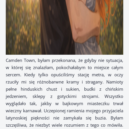
Camden Town, byłam przekonana, że gdyby nie sytuacja,
w której się znalazłam, pokochałabym to miejsce całym
sercem. Kiedy tylko opuściliśmy stację metra, w oczy
rzuciły mi się różnobarwne kramy i stragany. Namioty
pełne hinduskich chust i sukien, budki z chińskim
jedzeniem, sklepy z gotyckimi strojami. Wszystko
wyglądało tak, jakby w bajkowym miasteczku trwał
wieczny karnawał. Uczepionej ramienia mojego przyjaciela
latynoskiej piękności nie zamykała się buzia. Byłam
szczęśliwa, że niezbyt wiele rozumiem z tego co mówiła.