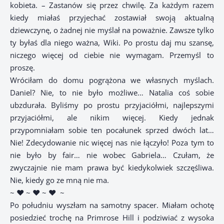
kobieta. – Zastanów się przez chwilę. Za każdym razem
kiedy miałaś przyjechać zostawiał swoją aktualną
dziewczynę, o żadnej nie myślał na poważnie. Zawsze tylko
ty byłaś dla niego ważna, Wiki. Po prostu daj mu szansę,
niczego więcej od ciebie nie wymagam. Przemyśl to
proszę.
Wróciłam do domu pogrążona we własnych myślach.
Daniel? Nie, to nie było możliwe… Natalia coś sobie
ubzdurała. Byliśmy po prostu przyjaciółmi, najlepszymi
przyjaciółmi, ale nikim więcej. Kiedy jednak
przypomniałam sobie ten pocałunek sprzed dwóch lat…
Nie! Zdecydowanie nic więcej nas nie łączyło! Poza tym to
nie było by fair… nie wobec Gabriela… Czułam, że
zwyczajnie nie mam prawa być kiedykolwiek szczęśliwa.
Nie, kiedy go ze mną nie ma.
~ ♥ ~ ♥ ~ ♥
~
Po południu wyszłam na samotny spacer. Miałam ochotę
posiedzieć trochę na Primrose Hill i podziwiać z wysoka