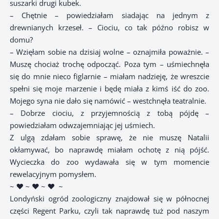
suszarki drugi kubek.
– Chętnie – powiedziałam siadając na jednym z
drewnianych krzeseł. – Ciociu, co tak późno robisz w
domu?
– Wzięłam sobie na dzisiaj wolne – oznajmiła poważnie. –
Muszę chociaż trochę odpocząć. Poza tym – uśmiechnęła
się do mnie nieco figlarnie – miałam nadzieję, że wreszcie
spełni się moje marzenie i będę miała z kimś iść do zoo.
Mojego syna nie dało się namówić – westchnęła teatralnie.
– Dobrze ciociu, z przyjemnością z tobą pójdę –
powiedziałam odwzajemniając jej uśmiech.
Z ulgą zdałam sobie sprawę, że nie muszę Natalii
okłamywać, bo naprawdę miałam ochotę z nią pójść.
Wycieczka do zoo wydawała się w tym momencie
rewelacyjnym pomysłem.
~ ♥ ~ ♥ ~ ♥
~
Londyński ogród zoologiczny znajdował się w północnej
części Regent Parku, czyli tak naprawdę tuż pod naszym