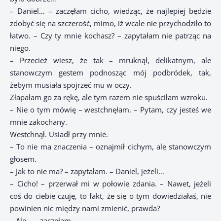
– Daniel… – zaczęłam cicho, wiedząc, że najlepiej będzie
zdobyć się na szczerość, mimo, iż wcale nie przychodziło to
łatwo. – Czy ty mnie kochasz? – zapytałam nie patrząc na
niego.
– Przecież wiesz, że tak – mruknął, delikatnym, ale
stanowczym gestem podnosząc mój podbródek, tak,
żebym musiała spojrzeć mu w oczy.
Złapałam go za rękę, ale tym razem nie spuściłam wzroku.
– Nie o tym mówię – westchnęłam. – Pytam, czy jesteś we
mnie zakochany.
Westchnął. Usiadł przy mnie.
– To nie ma znaczenia – oznajmił cichym, ale stanowczym
głosem.
– Jak to nie ma? – zapytałam. – Daniel, jeżeli…
– Cicho! – przerwał mi w połowie zdania. – Nawet, jeżeli
coś do ciebie czuję, to fakt, że się o tym dowiedziałaś, nie
powinien nic między nami zmienić, prawda?
– Ale… – zaczęłam.