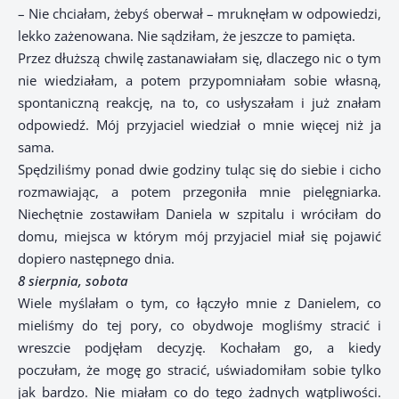
– Nie chciałam, żebyś oberwał – mruknęłam w odpowiedzi,
lekko zażenowana. Nie sądziłam, że jeszcze to pamięta.
Przez dłuższą chwilę zastanawiałam się, dlaczego nic o tym
nie wiedziałam, a potem przypomniałam sobie własną,
spontaniczną reakcję, na to, co usłyszałam i już znałam
odpowiedź. Mój przyjaciel wiedział o mnie więcej niż ja
sama.
Spędziliśmy ponad dwie godziny tuląc się do siebie i cicho
rozmawiając, a potem przegoniła mnie pielęgniarka.
Niechętnie zostawiłam Daniela w szpitalu i wróciłam do
domu, miejsca w którym mój przyjaciel miał się pojawić
dopiero następnego dnia.
8 sierpnia, sobota
Wiele myślałam o tym, co łączyło mnie z Danielem, co
mieliśmy do tej pory, co obydwoje mogliśmy stracić i
wreszcie podjęłam decyzję. Kochałam go, a kiedy
poczułam, że mogę go stracić, uświadomiłam sobie tylko
jak bardzo. Nie miałam co do tego żadnych wątpliwości.