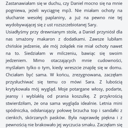
Zastanawiałam się w duchu, czy Daniel mocno się na mnie
pogniewa, jeżeli wyciągnę mp3. Nie miałam ochoty na
słuchanie wesołej paplaniny, a już na pewno nie tej
wydobywającej się z ust rozszczebiotanej Sary.
Usiadłyśmy przy drewnianym stole, a Daniel przyniósł dla
nas smażony makaron z dodatkami. Zawsze lubiłam
chińskie jedzenie, ale mój żołądek nie miał ochoty nawet
na to. Siedziałam w milczeniu, bawiąc się swoim
jedzeniem. Mimo otaczających mnie cudowności,
myślałam tylko o tym, kiedy wreszcie znajdę się w domu.
Chciałam być sama. W końcu, zrezygnowana, zaczęłam
przysłuchiwać się temu co mówi Sara. Z lubością
krytykowała mój wygląd. Moje potargane włosy, podarte,
jeansy i wyblakłą od prania koszulkę. Z przykrością
stwierdziłam, że ona sama wygląda idealnie. Letnia mini
spódniczka, odsłaniający połowę brzucha top i sandałki z
cienkich, skórzanych pasków. Była naprawdę piękna i z
pewnością nie brakowało jej wyczucia smaku. Zaczęłam się