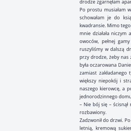
drodze zgarnęłam apara
Po prostu musiałam wy
schowałam je do ksią
kwadransie. Mimo tego,
mnie działała niczym a
owoców, pełnej gamy
ruszyliśmy w dalszą d
przy drodze, żeby nas z
była oczarowana Danie
zamiast zakładanego t
większy niepokój i str
naszego kierowcę, a p
jednorodzinnego domu.
– Nie bój się – ścisną
rozbawiony.
Zadzwonił do drzwi. Po
letnią, kremową sukie