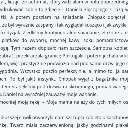
t, licząc, że automat, który widziałam w holu poprzedniego
drukować sobie to zdjęcie – Daniela klęczącego z różą
żki, a potem poszłam na śniadanie. Chłopak dołączy
 że był wyraźnie zaspany i tak wyglądał kusząco i jak zwykl
frodyzjak. Zjedliśmy kontynentalne śniadanie, złożone z d
 płatków do wyboru, mocnej kawy, soku pomarańczow
rogę. Tym razem dopisało nam szczęście. Samotna kobieta
abrać, przekraczała granicę Portugalii i potem jechała w k
lem, więc praktycznie podwiozła nad pod same drzwi jego
ygodnia. Wszystko poszło perfekcyjnie, a mimo to, ja 
ach. To był jakiś instynkt. Chłopak wyjął z bagażnika mo
otem stanęliśmy pod drzwiami skromnego, pomalowanego 
 Daniel najwyraźniej zauważył moje wahanie.
ł mocniej moją rękę. – Moja mama należy do tych miłych o
 dłuższej chwili otworzyła nam szczupła kobieta o kasztan
nkę. Twarz miała zaczerwienioną, jakby godzinami płaka