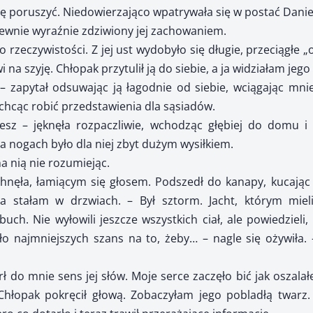
ię poruszyć. Niedowierzająco wpatrywała się w postać Danie
ewnie wyraźnie zdziwiony jej zachowaniem.
o rzeczywistości. Z jej ust wydobyło się długie, przeciągłe „
wi na szyję. Chłopak przytulił ją do siebie, a ja widziałam je
 – zapytał odsuwając ją łagodnie od siebie, wciągając mn
 chcąc robić przedstawienia dla sąsiadów.
jesz – jęknęła rozpaczliwie, wchodząc głębiej do domu 
a nogach było dla niej zbyt dużym wysiłkiem.
na nią nie rozumiejąc.
hnęła, łamiącym się głosem. Podszedł do kanapy, kucając 
a stałam w drzwiach. – Był sztorm. Jacht, którym mieli
uch. Nie wyłowili jeszcze wszystkich ciał, ale powiedzieli
było najmniejszych szans na to, żeby… – nagle się ożywił
ł do mnie sens jej słów. Moje serce zaczęło bić jak oszala
 Chłopak pokręcił głową. Zobaczyłam jego pobladłą twarz.