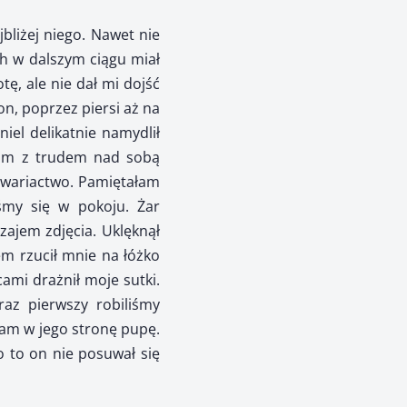
bliżej niego. Nawet nie
ch w dalszym ciągu miał
, ale nie dał mi dojść
on, poprzez piersi aż na
iel delikatnie namydlił
ałam z trudem nad sobą
te wariactwo. Pamiętałam
śmy się w pokoju. Żar
ajem zdjęcia. Uklęknął
m rzucił mnie na łóżko
cami drażnił moje sutki.
az pierwszy robiliśmy
łam w jego stronę pupę.
o to on nie posuwał się