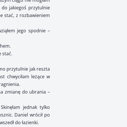
alszym ciągu nie mogłam
 do jakiegoś przytulnie
e stać, z rozbawieniem
wziąłem jego spodnie –
chem.
 stać.
o przytulnie jak reszta
ast chwyciłam leżące w
ragnienia.
 na zmianę do ubrania –
Skinęłam jednak tylko
sznic. Daniel wrócił po
szedł do łazienki.