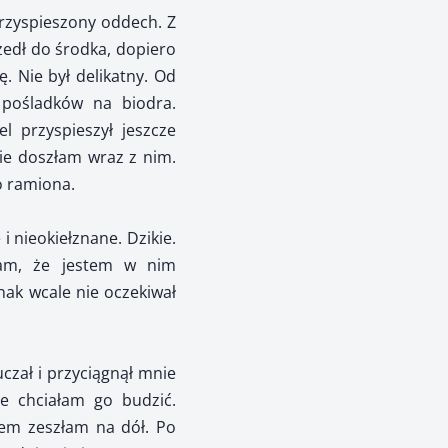
przyspieszony oddech. Z
zedł do środka, dopiero
 Nie był delikatny. Od
 pośladków na biodra.
l przyspieszył jeszcze
ie doszłam wraz z nim.
go ramiona.
i nieokiełznane. Dzikie.
ałam, że jestem w nim
nak wcale nie oczekiwał
czał i przyciągnął mnie
ie chciałam go budzić.
tem zeszłam na dół. Po