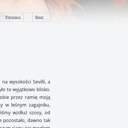
Previous
Next
na wysokości Sevilli, a
yło to wyjątkowo blisko.
sobie przez ramię moją
my w leśnym zagajniku,
liśmy wzdłuż szosy, od
e pozostało, dawno tak