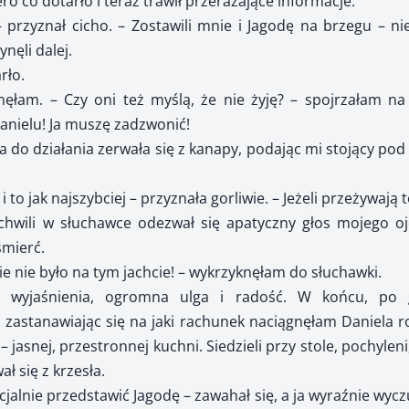
o co dotarło i teraz trawił przerażające informacje.
– przyznał cicho. – Zostawili mnie i Jagodę na brzegu – nie
nęli dalej.
rło.
knęłam. – Czy oni też myślą, że nie żyję? – spojrzałam n
Danielu! Ja muszę zadzwonić!
 do działania zerwała się z kanapy, podając mi stojący p
i to jak najszybciej – przyznała gorliwie. – Jeżeli przeżywają
wili w słuchawce odezwał się apatyczny głos mojego ojc
śmierć.
nie nie było na tym jachcie! – wykrzyknęłam do słuchawki.
z, wyjaśnienia, ogromna ulga i radość. W końcu, po
astanawiając się na jaki rachunek naciągnęłam Daniela ro
jasnej, przestronnej kuchni. Siedzieli przy stole, pochylen
ł się z krzesła.
cjalnie przedstawić Jagodę – zawahał się, a ja wyraźnie wyc