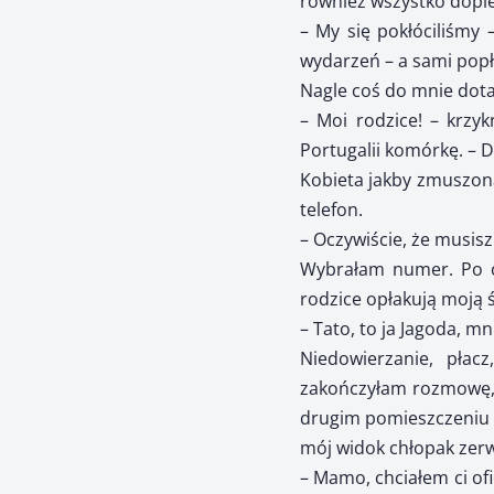
również wszystko dopier
– My się pokłóciliśmy 
wydarzeń – a sami popły
Nagle coś do mnie dota
– Moi rodzice! – krzy
Portugalii komórkę. – 
Kobieta jakby zmuszona
telefon.
– Oczywiście, że musisz 
Wybrałam numer. Po ch
rodzice opłakują moją 
– Tato, to ja Jagoda, m
Niedowierzanie, płac
zakończyłam rozmowę, z
drugim pomieszczeniu – 
mój widok chłopak zerwa
– Mamo, chciałem ci ofi