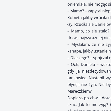
oniemiała, nie mogąc s
– Mamo? – zapytał niep
Kobieta jakby wróciła d
łzy. Rzuciła się Danielo
– Mamo, co się stało?
drzwi, najwyraźniej nie
– Myślałam, że nie ży
kanapę, jakby ustanie n
– Dlaczego? – spojrzał 
– Och, Danielu – westc
gdy ja niezdecydowan
tankowiec. Nastąpił wyb
płynęli nie żyją. Nie 
Mareczkiem?
Dopiero po chwili dotar
czuć. Jak to nie żyją?