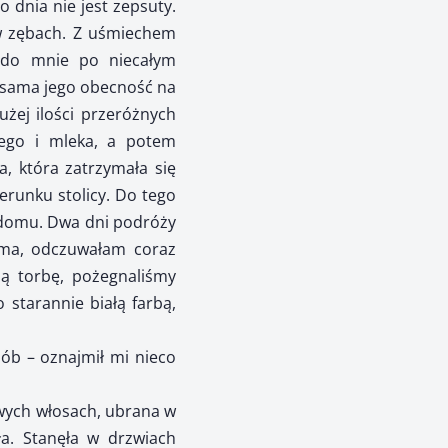
 dnia nie jest zepsuty.
 w zębach. Z uśmiechem
ł do mnie po niecałym
e sama jego obecność na
użej ilości przeróżnych
ego i mleka, a potem
, która zatrzymała się
ierunku stolicy. Do tego
 domu. Dwa dni podróży
sama, odczuwałam coraz
ją torbę, pożegnaliśmy
starannie białą farbą,
sób – oznajmił mi nieco
owych włosach, ubrana w
ła. Stanęła w drzwiach