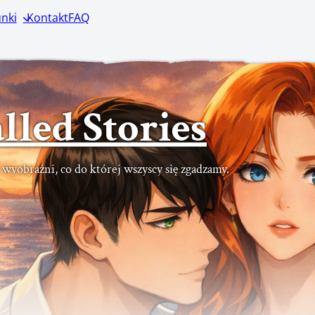
nki
Kontakt
FAQ
lled Stories
ć wyobraźni, co do której wszyscy się zgadzamy.