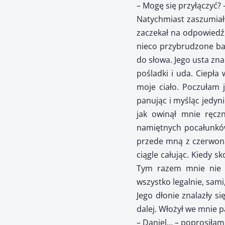
– Mogę się przyłączyć? 
Natychmiast zaszumiało
zaczekał na odpowiedź,
nieco przybrudzone ban
do słowa. Jego usta zna
pośladki i uda. Ciepła
moje ciało. Poczułam 
panując i myśląc jedyni
jak owinął mnie ręcz
namiętnych pocałunków 
przede mną z czerwoną
ciągle całując. Kiedy s
Tym razem mnie nie u
wszystko legalnie, sam
Jego dłonie znalazły s
dalej. Włożył we mnie p
– Daniel… – poprosiłam