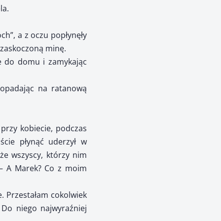
la.
och”, a z oczu popłynęły
go zaskoczoną minę.
ie do domu i zamykając
i opadając na ratanową
przy kobiecie, podczas
ście płynąć uderzył w
, że wszyscy, którzy nim
a. – A Marek? Co z moim
łe. Przestałam cokolwiek
 Do niego najwyraźniej