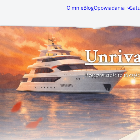
O mnie
Blog
Opowiadania
Gatu
Unriva
Rzeczywistość to ta częś