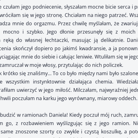
e czułam jego podniecenie, słyszałam mocne bicie serca i 
wróciłam się w jego stronę. Chciałam na niego patrzeć. Ws
dza mnie do orgazmu. Przez chwilę myślałam, że zwariuję.
ę mocno i szybko. Jego dłonie przesunęły się z moich
ręką do własnej łechtaczki, masując ją delikatnie. Danie
cenia skończył dopiero po jakimś kwadransie, a ja ponown
ciągając mnie do siebie i całując leniwie. Wtuliłam się w je
zamruczał w moje włosy, przytulając do nich policzek.
 krótko się znaliśmy… To co było między nami było szalone 
e wszystkim instynktownie działająca chemia. Wiedzi
rafiłam uwierzyć w jego miłość. Milczałam, najwyraźniej jed
chwili poczułam na karku jego wyrównany, miarowy oddech.
obudzić w ramionach Daniela! Kiedy poczuł mój ruch, zamru
m go, z rozbawieniem wyślizgując się z jego ramion. N
 same znoszone szorty co zwykle i czystą koszulkę, a po