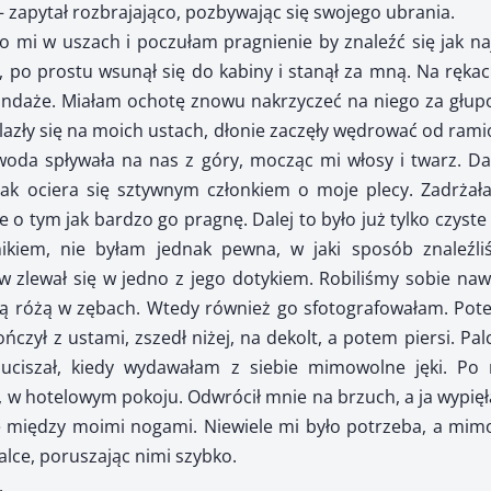
– zapytał rozbrajająco, pozbywając się swojego ubrania.
 mi w uszach i poczułam pragnienie by znaleźć się jak naj
 po prostu wsunął się do kabiny i stanął za mną. Na ręka
daże. Miałam ochotę znowu nakrzyczeć na niego za głupotę
lazły się na moich ustach, dłonie zaczęły wędrować od rami
 woda spływała na nas z góry, mocząc mi włosy i twarz. Dan
jak ociera się sztywnym członkiem o moje plecy. Zadrż
e o tym jak bardzo go pragnę. Dalej to było już tylko czys
nikiem, nie byłam jednak pewna, w jaki sposób znaleźli
zlewał się w jedno z jego dotykiem. Robiliśmy sobie nawz
 różą w zębach. Wtedy również go sfotografowałam. Pote
kończył z ustami, zszedł niżej, na dekolt, a potem piersi. Pal
ciszał, kiedy wydawałam z siebie mimowolne jęki. Po r
i, w hotelowym pokoju. Odwrócił mnie na brzuch, a ja wypię
ię między moimi nogami. Niewiele mi było potrzeba, a mim
alce, poruszając nimi szybko.
.