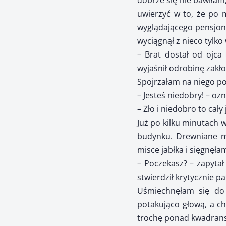
dobrze się nie bawiłam
uwierzyć w to, że po m
wyglądającego pensjon
wyciągnął z nieco tylk
– Brat dostał od ojca 
wyjaśnił odrobinę zakł
Spojrzałam na niego p
– Jesteś niedobry! – oz
– Zło i niedobro to cały 
Już po kilku minutach 
budynku. Drewniane me
misce jabłka i sięgnęła
– Poczekasz? – zapytał
stwierdził krytycznie pa
Uśmiechnęłam się do 
potakująco głową, a ch
trochę ponad kwadransi