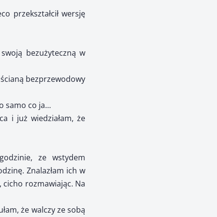
co przekształcił wersję
a swoją bezużyteczną w
od ścianą bezprzewodowy
 to samo co ja…
a i już wiedziałam, że
 godzinie, ze wstydem
dzinę. Znalazłam ich w
i, cicho rozmawiając. Na
zułam, że walczy ze sobą