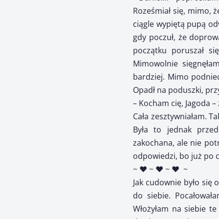
Roześmiał się, mimo, ż
ciągle wypiętą pupą od
gdy poczuł, że doprowa
początku poruszał si
Mimowolnie sięgnęłam 
bardziej. Mimo podnie
Opadł na poduszki, przy
– Kocham cię, Jagoda – 
Cała zesztywniałam. Tak
Była to jednak przed
zakochana, ale nie pot
odpowiedzi, bo już po 
~ ♥ ~ ♥ ~ ♥
~
Jak cudownie było się 
do siebie. Pocałowała
Włożyłam na siebie te