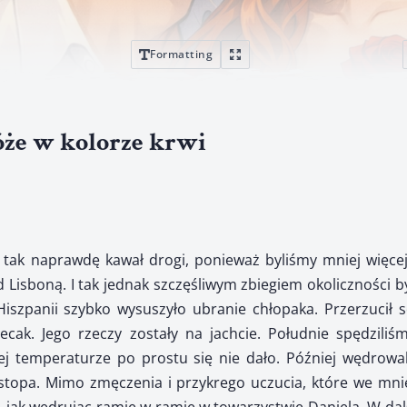
Formatting
Róże w kolorze krwi
tak naprawdę kawał drogi, ponieważ byliśmy mniej więcej 
 Lisboną. I tak jednak szczęśliwym zbiegiem okoliczności b
Hiszpanii szybko wysuszyło ubranie chłopaka. Przerzucił 
ecak. Jego rzeczy zostały na jachcie. Południe spędziliś
iej temperaturze po prostu się nie dało. Później wędrowa
 stopa. Mimo zmęczenia i przykrego uczucia, które we mni