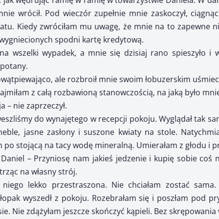
, jak wędrując ramię w ramię w towarzystwie Daniela. W d
nie wrócił. Pod wieczór zupełnie mnie zaskoczył, ciągnąc
atu. Kiedy zwróciłam mu uwagę, że mnie na to zapewne ni
o wygniecionych spodni kartę kredytową.
na wszelki wypadek, a mnie się dzisiaj rano spieszyło i 
opotany.
owątpiewająco, ale rozbroił mnie swoim łobuzerskim uśmie
najmiłam z całą rozbawioną stanowczością, na jaką było mnie
ja – nie zaprzeczył.
weszliśmy do wynajętego w recepcji pokoju. Wyglądał tak sam
ble, jasne zasłony i suszone kwiaty na stole. Natychmi
m po stojącą na tacy wodę mineralną. Umierałam z głodu i p
 Daniel – Przyniosę nam jakieś jedzenie i kupię sobie coś
trząc na własny strój.
niego lekko przestraszona. Nie chciałam zostać sama. 
łopak wyszedł z pokoju. Rozebrałam się i poszłam pod pry
e. Nie zdążyłam jeszcze skończyć kąpieli. Bez skrępowania w