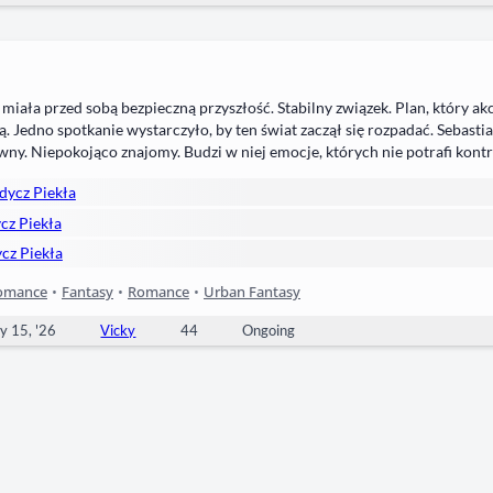
 miała przed sobą bezpieczną przyszłość. Stabilny związek. Plan, który a
ą. Jedno spotkanie wystarczyło, by ten świat zaczął się rozpadać. Sebastia
wny. Niepokojąco znajomy. Budzi w niej emocje, których nie potrafi kontr
ucieka. Gdy jej narzeczony ginie w brutalnych okolicznościach, Lisanna 
dycz Piekła
zasowe życie i wejść w rzeczywistość, o której…
cz Piekła
ycz Piekła
omance
•
Fantasy
•
Romance
•
Urban Fantasy
y 15, '26
Vicky
44
Ongoing