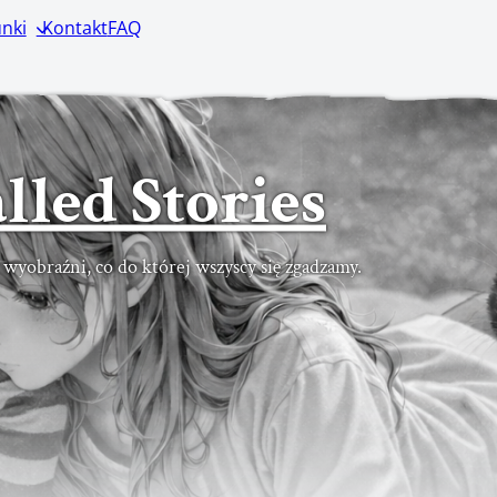
nki
Kontakt
FAQ
lled Stories
ć wyobraźni, co do której wszyscy się zgadzamy.