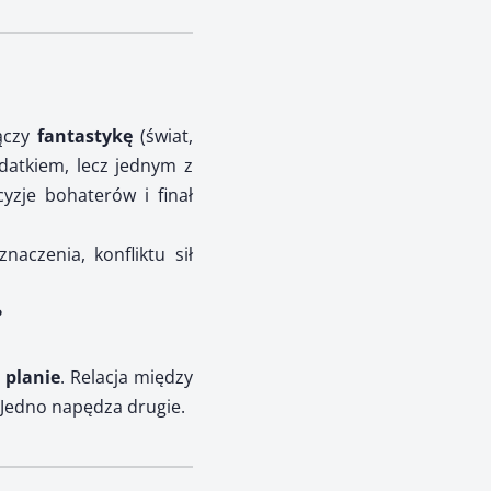
Łączy
fantastykę
(świat,
odatkiem, lecz jednym z
zje bohaterów i finał
aczenia, konfliktu sił
?
 planie
. Relacja między
. Jedno napędza drugie.