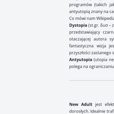
programów (takich ja
antyutopią znany na ca
Co mówi nam Wikipedi
Dystopia
(st.gr. δυσ – 
przedstawiający czarn
otaczającej autora s
fantastyczna wizja j
przyszłości zastanego 
Antyutopia
(utopia ne
polega na ograniczaniu
New Adult
jest efekt
dorosłych. Idealnie tra