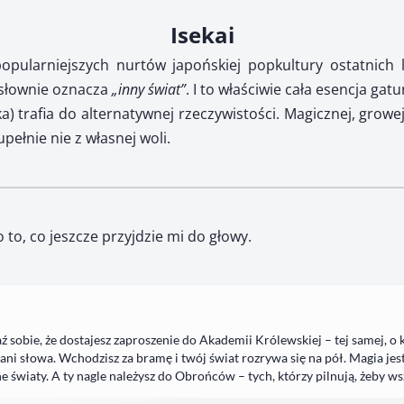
Isekai
opularniejszych nurtów japońskiej popkultury ostatnich 
osłownie oznacza
„inny świat”
. I to właściwie cała esencja gat
) trafia do alternatywnej rzeczywistości. Magicznej, growe
upełnie nie z własnej woli.
 to, co jeszcze przyjdzie mi do głowy.
 sobie, że dostajesz zaproszenie do Akademii Królewskiej – tej samej, o
 ani słowa. Wchodzisz za bramę i twój świat rozrywa się na pół. Magia jes
ne światy. A ty nagle należysz do Obrońców – tych, którzy pilnują, żeby wsz
potykasz jego. Kruka. Asasyna. Zabójcę na rozkaz Rady. Morally grey…