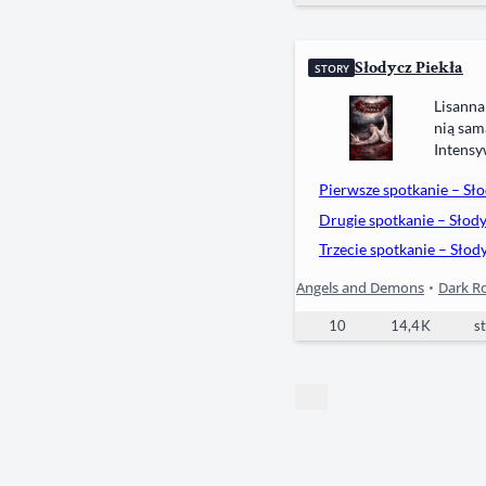
Słodycz Piekła
STORY
Lisanna
nią sam
Intensy
którym 
Pierwsze spotkanie – Sło
dotychc
Drugie spotkanie – Słody
Trzecie spotkanie – Słod
Angels and Demons
•
Dark R
10
14,4 K
st