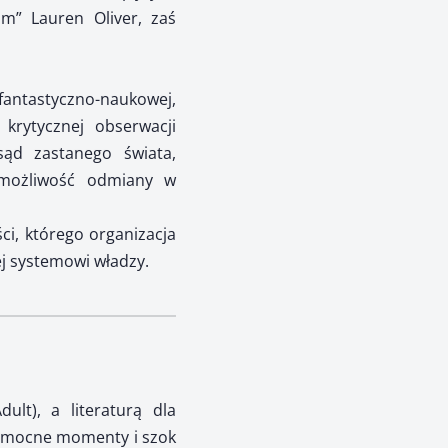
m” Lauren Oliver, zaś
y fantastyczno-naukowej,
 krytycznej obserwacji
sąd zastanego świata,
ą możliwość odmiany w
ci, którego organizacja
j systemowi władzy.
lt), a literaturą dla
bią mocne momenty i szok