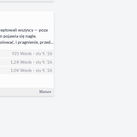
kceptowali wszyscy — poza
n pojawia się nagle.
olować, i pragnienie, przed
jest zmuszona porzucić
•
925
Words
sty 9, '26
•
1,2 K
Words
sty 9, '26
•
1,0 K
Words
sty 9, '26
Mature