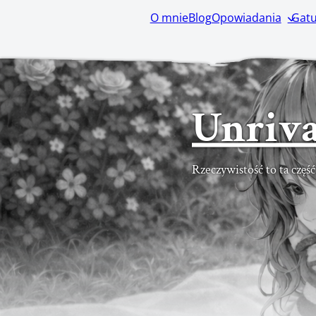
O mnie
Blog
Opowiadania
Gatu
Unriva
Rzeczywistość to ta częś