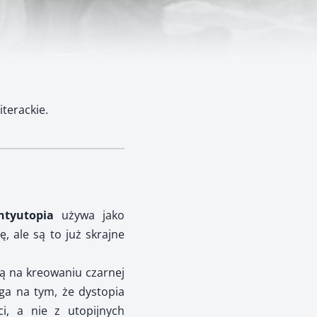
iterackie.
ntyutopia
używa jako
 ale są to już skrajne
ą na kreowaniu czarnej
lega na tym, że dystopia
i, a nie z utopijnych