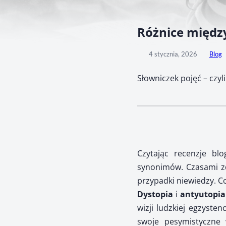
Różnice międz
4 stycznia, 2026
Blog
Słowniczek pojęć – czyl
Czytając recenzje b
synonimów. Czasami zda
przypadki niewiedzy. C
Dystopia
i
antyutopia
wizji ludzkiej egzysten
swoje pesymistyczne 