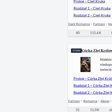
Prolog – Cień Kruka
Rozdział 1 – Cień Kruka
Rozdział 2 – Cień Kruka
Dark Romance
•
Fantasy
•
Ne
40
115,6 K
l
Córka Złej Królo
STORY
Niektór
niedopo
świecie
brzemie
Prolog – Córka Złej Kró
rozkaza
Rozdział 1 – Córka Złej 
Rozdział 2 – Córka Złej 
Fantasy
•
Romance
•
Alexei
31
11,0 K
st