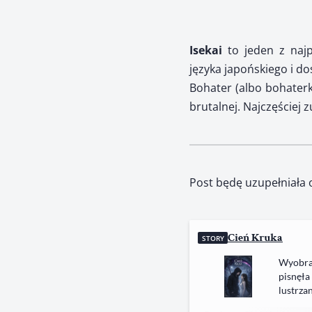
Isekai
to jeden z najp
języka japońskiego i d
Bohater (albo bohaterka
brutalnej. Najczęściej z
Post będę uzupełniała o
Cień Kruka
STORY
Wyobraź
pisnęła
lustrza
wtedy s