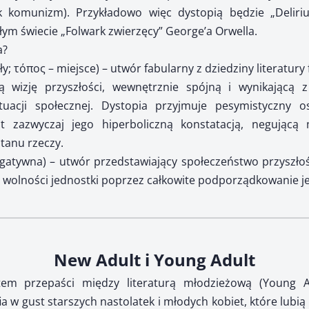
k komunizm). Przykładowo więc dystopią będzie „Deliriu
łym świecie „Folwark zwierzęcy” George’a Orwella.
a?
zły; τόπος – miejsce) – utwór fabularny z dziedziny literatur
ą wizję przyszłości, wewnętrznie spójną i wynikającą z
ytuacji społecznej. Dystopia przyjmuje pesymistyczny o
est zazwyczaj jego hiperboliczną konstatacją, negując
stanu rzeczy.
gatywna) – utwór przedstawiający społeczeństwo przyszłoś
 wolności jednostki poprzez całkowite podporządkowanie je
New Adult i Young Adult
em przepaści między literaturą młodzieżową (Young Adu
fia w gust starszych nastolatek i młodych kobiet, które lu