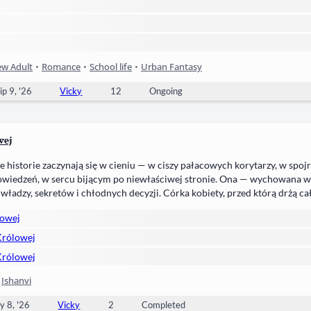
w Adult
•
Romance
•
School life
•
Urban Fantasy
ip 9, '26
Vicky
12
Ongoing
wej
e historie zaczynają się w cieniu — w ciszy pałacowych korytarzy, w spoj
wiedzeń, w sercu bijącym po niewłaściwej stronie. Ona — wychowana w 
 władzy, sekretów i chłodnych decyzji. Córka kobiety, przed którą drżą ca
nia, które wzbudza lęk. A jednak w jej wnętrzu kiełkuje coś, czego nie d
lowej
ć zniszczyć. On —…
Królowej
Królowej
•
Ishanvi
y 8, '26
Vicky
2
Completed