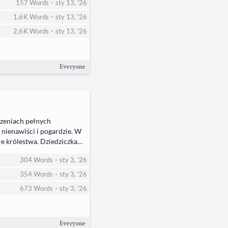
•
157
Words
sty 13, '26
•
1,6 K
Words
sty 13, '26
•
2,6 K
Words
sty 13, '26
Everyone
rzeniach pełnych
nienawiści i pogardzie. W
łe królestwa. Dziedziczka
a się podporządkować ani
•
304
Words
sty 3, '26
•
354
Words
sty 3, '26
•
673
Words
sty 3, '26
Everyone