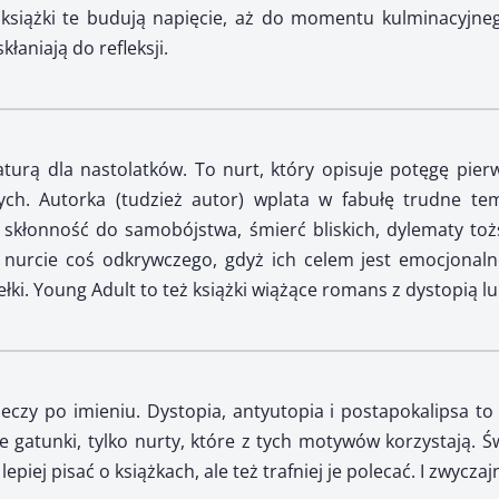
 książki te budują napięcie, aż do momentu kulminacyjneg
kłaniają do refleksji.
eraturą dla nastolatków. To nurt, który opisuje potęgę pier
ch. Autorka (tudzież autor) wplata w fabułę trudne tema
, skłonność do samobójstwa, śmierć bliskich, dylematy toż
nurcie coś odkrywczego, gdyż ich celem jest emocjonalne
ełki. Young Adult to też książki wiążące romans z dystopią lu
czy po imieniu. Dystopia, antyutopia i postapokalipsa to
ie gatunki, tylko nurty, które z tych motywów korzystają.
epiej pisać o książkach, ale też trafniej je polecać. I zwyczajn