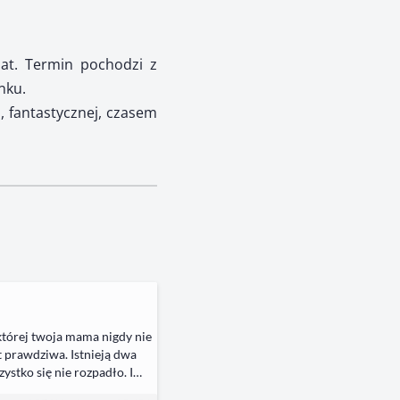
lat. Termin pochodzi z
unku.
j, fantastycznej, czasem
 której twoja mama nigdy nie
t prawdziwa. Istnieją dwa
ystko się nie rozpadło. I