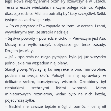
Jego słowa nieprzyjemnie brzmiały dziewczynie w uszach.
Teraz wreszcie wiedziała, na czym polega różnica. Pojęła,
dlaczego rodzice Michała potrafią być tacy szczęśliwi. Setki,
tysiące lat, za chwilę ułudy.
– Po co przyszedłeś? – zapytała ze łzami w oczach. Łzami,
wywołanymi tym, że straciła nadzieję.
– Są dwa powody – powiedział cicho. – Pierwszym jest Aza.
Muszę mu wytłumaczyć, dotyczące go teraz zasady.
Drugim jesteś ty.
– Ja? – spojrzała na niego pytająco, było jej już wszystko
jedno, jakie ma względem niej plany.
Skinął głową. Wyciągnął ku niej rękę, a ona, mimowolnie,
podała mu swoją dłoń. Położył na niej oprawiony w
delikatne srebro, bursztynowy wisiorek. Ozdobiony był
cieniutkimi, srebrnymi liśćmi winorośli. Mimo
miniaturowych rozmiarów, widać było na nich każdą,
pojedynczą żyłkę.
– Gadriel nie zawsze będzie mógł ci pomóc – oznajmił