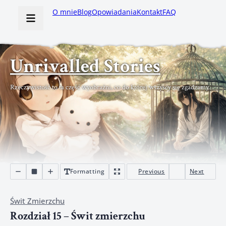
O mnie
Blog
Opowiadania
Kontakt
FAQ
Unrivalled Stories
Rzeczywistość to ta część wyobraźni, co do której wszyscy się zgadzamy.
Formatting
Previous
Next
Świt Zmierzchu
Rozdział 15 – Świt zmierzchu