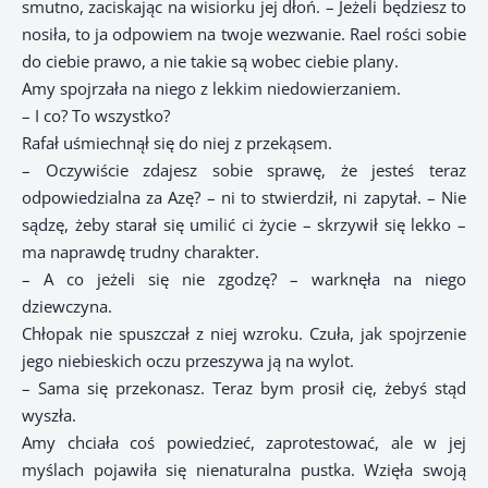
smutno, zaciskając na wisiorku jej dłoń. – Jeżeli będziesz to
nosiła, to ja odpowiem na twoje wezwanie. Rael rości sobie
do ciebie prawo, a nie takie są wobec ciebie plany.
Amy spojrzała na niego z lekkim niedowierzaniem.
– I co? To wszystko?
Rafał uśmiechnął się do niej z przekąsem.
– Oczywiście zdajesz sobie sprawę, że jesteś teraz
odpowiedzialna za Azę? – ni to stwierdził, ni zapytał. – Nie
sądzę, żeby starał się umilić ci życie – skrzywił się lekko –
ma naprawdę trudny charakter.
– A co jeżeli się nie zgodzę? – warknęła na niego
dziewczyna.
Chłopak nie spuszczał z niej wzroku. Czuła, jak spojrzenie
jego niebieskich oczu przeszywa ją na wylot.
– Sama się przekonasz. Teraz bym prosił cię, żebyś stąd
wyszła.
Amy chciała coś powiedzieć, zaprotestować, ale w jej
myślach pojawiła się nienaturalna pustka. Wzięła swoją