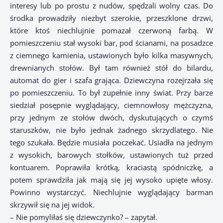
interesy lub po prostu z nudów, spędzali wolny czas. Do
środka prowadziły niezbyt szerokie, przeszklone drzwi,
które ktoś niechlujnie pomazał czerwoną farbą. W
pomieszczeniu stał wysoki bar, pod ścianami, na posadzce
z ciemnego kamienia, ustawionych było kilka masywnych,
drewnianych stołów. Był tam również stół do bilardu,
automat do gier i szafa grająca. Dziewczyna rozejrzała się
po pomieszczeniu. To był zupełnie inny świat. Przy barze
siedział posępnie wyglądający, ciemnowłosy mężczyzna,
przy jednym ze stołów dwóch, dyskutujących o czymś
staruszków, nie było jednak żadnego skrzydlatego. Nie
tego szukała. Będzie musiała poczekać. Usiadła na jednym
z wysokich, barowych stołków, ustawionych tuż przed
kontuarem. Poprawiła krótką, kraciastą spódniczkę, a
potem sprawdziła jak mają się jej wysoko upięte włosy.
Powinno wystarczyć. Niechlujnie wyglądający barman
skrzywił się na jej widok.
– Nie pomyliłaś się dziewczynko? – zapytał.