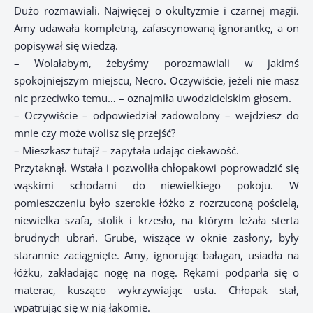
Dużo rozmawiali. Najwięcej o okultyzmie i czarnej magii.
Amy udawała kompletną, zafascynowaną ignorantkę, a on
popisywał się wiedzą.
– Wolałabym, żebyśmy porozmawiali w jakimś
spokojniejszym miejscu, Necro. Oczywiście, jeżeli nie masz
nic przeciwko temu… – oznajmiła uwodzicielskim głosem.
– Oczywiście – odpowiedział zadowolony – wejdziesz do
mnie czy może wolisz się przejść?
– Mieszkasz tutaj? – zapytała udając ciekawość.
Przytaknął. Wstała i pozwoliła chłopakowi poprowadzić się
wąskimi schodami do niewielkiego pokoju. W
pomieszczeniu było szerokie łóżko z rozrzuconą pościelą,
niewielka szafa, stolik i krzesło, na którym leżała sterta
brudnych ubrań. Grube, wiszące w oknie zasłony, były
starannie zaciągnięte. Amy, ignorując bałagan, usiadła na
łóżku, zakładając nogę na nogę. Rękami podparła się o
materac, kusząco wykrzywiając usta. Chłopak stał,
wpatrując się w nią łakomie.