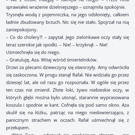
sprawiałeś wrażenie dzielniejszego – oznajmiła spokojnie.
Trysnęła wodą z pojemniczka, na jego odsłonięty, całkiem
ładnie zbudowany brzuch. Nic się nie stało. Spojrzał na nią
zaniepokojony.
– Co do cholery?! – zapytał. Jego zielonkawe oczy stały się
teraz szerokie jak spodki. – Nie! – krzyknął. – Nie!
Uśmiechnęła się do niego.
– Gratuluję, Aza. Witaj wśród śmiertelników.
Drzwi za plecami dziewczyny się otworzyły. Amy odwróciła
się zaskoczona. W progu stanął Rafał. Nie widziała go przez
dziesięć lat, ale od razu go rozpoznała. W ogóle się przez
ten czas nie zmienił. Złote loki, żywo niebieskie oczy, w
których głębi można było utonąć, starannie wyprasowana
koszula i spodnie w kant. Cofnęła się pod samo okno. Aza
skulił się na łóżku, patrząc na niego niedowierzająco, z
panicznym strachem w oczach. Rafał uśmiechnął się z
przekąsem.