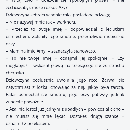
– Witaj Ewo – odezwał się spokojnym głosem – nie
zechciałabyś może rozkuć Azy?
Dziewczyna zebrała w sobie całą, posiadaną odwagę.
– Nie nazywaj mnie tak – warknęła.
– Przecież to twoje imię – odpowiedział z leciutkim
uśmiechem. Zalśniły jego smutne, przeraźliwie niebieskie
oczy.
– Mam na imię Amy! – zaznaczyła stanowczo.
– To nie twoje imię – oznajmił jej spokojnie. – Czy
mogłabyś? – wskazał głową na trzęsącego się ze strachu
chłopaka.
Dziewczyna posłusznie uwolniła jego ręce. Zerwał się
natychmiast z łóżka, chowając za nią, jakby była tarczą.
Rafał uśmiechał się smutno, jego oczy patrzyły jednak
zupełnie poważnie.
– Aza, nie jesteś już jednym z upadłych – powiedział cicho –
nie musisz się mnie lękać. Dostałeś drugą szansę –
oznajmił z przekąsem.