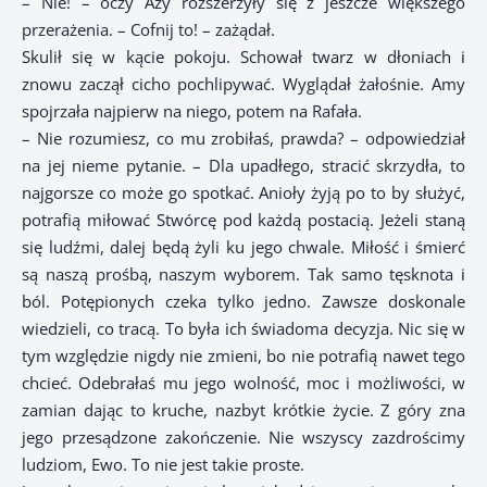
– Nie! – oczy Azy rozszerzyły się z jeszcze większego
przerażenia. – Cofnij to! – zażądał.
Skulił się w kącie pokoju. Schował twarz w dłoniach i
znowu zaczął cicho pochlipywać. Wyglądał żałośnie. Amy
spojrzała najpierw na niego, potem na Rafała.
– Nie rozumiesz, co mu zrobiłaś, prawda? – odpowiedział
na jej nieme pytanie. – Dla upadłego, stracić skrzydła, to
najgorsze co może go spotkać. Anioły żyją po to by służyć,
potrafią miłować Stwórcę pod każdą postacią. Jeżeli staną
się ludźmi, dalej będą żyli ku jego chwale. Miłość i śmierć
są naszą prośbą, naszym wyborem. Tak samo tęsknota i
ból. Potępionych czeka tylko jedno. Zawsze doskonale
wiedzieli, co tracą. To była ich świadoma decyzja. Nic się w
tym względzie nigdy nie zmieni, bo nie potrafią nawet tego
chcieć. Odebrałaś mu jego wolność, moc i możliwości, w
zamian dając to kruche, nazbyt krótkie życie. Z góry zna
jego przesądzone zakończenie. Nie wszyscy zazdrościmy
ludziom, Ewo. To nie jest takie proste.