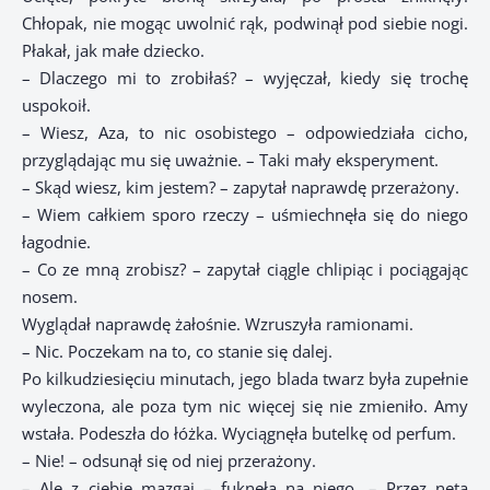
Chłopak, nie mogąc uwolnić rąk, podwinął pod siebie nogi.
Płakał, jak małe dziecko.
– Dlaczego mi to zrobiłaś? – wyjęczał, kiedy się trochę
uspokoił.
– Wiesz, Aza, to nic osobistego – odpowiedziała cicho,
przyglądając mu się uważnie. – Taki mały eksperyment.
– Skąd wiesz, kim jestem? – zapytał naprawdę przerażony.
– Wiem całkiem sporo rzeczy – uśmiechnęła się do niego
łagodnie.
– Co ze mną zrobisz? – zapytał ciągle chlipiąc i pociągając
nosem.
Wyglądał naprawdę żałośnie. Wzruszyła ramionami.
– Nic. Poczekam na to, co stanie się dalej.
Po kilkudziesięciu minutach, jego blada twarz była zupełnie
wyleczona, ale poza tym nic więcej się nie zmieniło. Amy
wstała. Podeszła do łóżka. Wyciągnęła butelkę od perfum.
– Nie! – odsunął się od niej przerażony.
– Ale z ciebie mazgaj – fuknęła na niego. – Przez neta