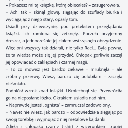
– Pokażesz mi tą książkę, którą obiecałeś? – zasugerowała.
– Ach, tak – skinął głową, sięgając do szuflady biurka i
wyciągając z niego stary, opasły tom.
Usiadł przy dziewczynie, pod pretekstem przeglądania
książki. Ich ramiona się zetknęły. Poczuła przyjemny
dreszcz, a jednocześnie jej ciałem wstrząsnęło obrzydzenie.
Więc oni wszyscy tak działali, nie tylko Rael… Była pewna,
że ta wiedza może się jej przydać. Chłopak gorliwie zaczął
jej opowiadać o zaklęciach i czarnej magii.
– To co mówisz jest bardzo ciekawe – mruknęła – ale
zróbmy przerwę. Wiesz, bardzo cię polubiłam – zaczęła
nieśmiało.
Podniósł wzrok znad książki. Uśmiechnął się. Przewróciła
go na nieposłane łóżko. Okrakiem usiadła nad nim.
– Naprawdę jesteś „ognista” – zamruczał zadowolony.
– Nawet nie wiesz, jak bardzo – odpowiedziała sięgając po
swoją torebkę i wyjmując z niej metalowe kajdanki.
Zdjęła z chłopaka czarny t-shirt z wizerunkiem trupiej