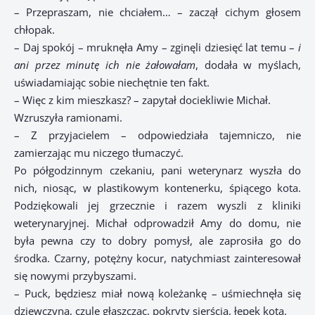
– Przepraszam, nie chciałem… – zaczął cichym głosem
chłopak.
– Daj spokój – mruknęła Amy – zginęli dziesięć lat temu –
i
ani przez minutę ich nie żałowałam
, dodała w myślach,
uświadamiając sobie niechętnie ten fakt.
– Więc z kim mieszkasz? – zapytał dociekliwie Michał.
Wzruszyła ramionami.
– Z przyjacielem – odpowiedziała tajemniczo, nie
zamierzając mu niczego tłumaczyć.
Po półgodzinnym czekaniu, pani weterynarz wyszła do
nich, niosąc, w plastikowym kontenerku, śpiącego kota.
Podziękowali jej grzecznie i razem wyszli z kliniki
weterynaryjnej. Michał odprowadził Amy do domu, nie
była pewna czy to dobry pomysł, ale zaprosiła go do
środka. Czarny, potężny kocur, natychmiast zainteresował
się nowymi przybyszami.
– Puck, będziesz miał nową koleżankę – uśmiechnęła się
dziewczyna, czule głaszcząc, pokryty sierścią, łepek kota.