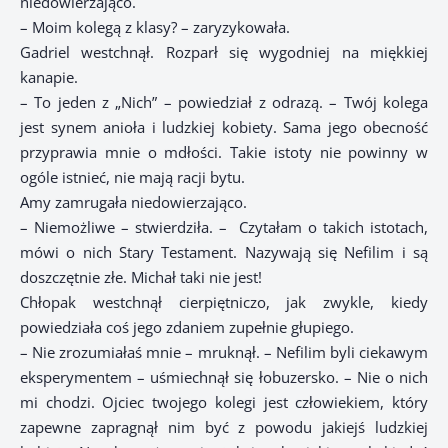
niedowierzająco.
– Moim kolegą z klasy? – zaryzykowała.
Gadriel westchnął. Rozparł się wygodniej na miękkiej
kanapie.
– To jeden z „Nich” – powiedział z odrazą. – Twój kolega
jest synem anioła i ludzkiej kobiety. Sama jego obecność
przyprawia mnie o mdłości. Takie istoty nie powinny w
ogóle istnieć, nie mają racji bytu.
Amy zamrugała niedowierzająco.
– Niemożliwe – stwierdziła. –
Czytałam o takich istotach,
mówi o nich Stary Testament. Nazywają się Nefilim i są
doszczętnie złe. Michał taki nie jest!
Chłopak westchnął cierpiętniczo, jak zwykle, kiedy
powiedziała coś jego zdaniem zupełnie głupiego.
– Nie zrozumiałaś mnie – mruknął. – Nefilim byli ciekawym
eksperymentem – uśmiechnął się łobuzersko. – Nie o nich
mi chodzi. Ojciec twojego kolegi jest człowiekiem, który
zapewne zapragnął nim być z powodu jakiejś ludzkiej