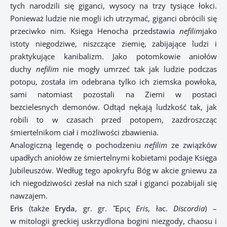
tych narodzili się giganci, wysocy na trzy tysiące łokci.
Ponieważ ludzie nie mogli ich utrzymać, giganci obrócili się
przeciwko nim. Księga Henocha przedstawia
nefilim
jako
istoty niegodziwe, niszczące ziemię, zabijające ludzi i
praktykujące kanibalizm. Jako potomkowie aniołów
duchy
nefilim
nie mogły umrzeć tak jak ludzie podczas
potopu, została im odebrana tylko ich ziemska powłoka,
sami natomiast pozostali na Ziemi w postaci
bezcielesnych demonów. Odtąd nękają ludzkość tak, jak
robili to w czasach przed potopem, zazdroszcząc
śmiertelnikom ciał i możliwości zbawienia.
Analogiczną legendę o pochodzeniu
nefilim
ze związków
upadłych aniołów ze śmiertelnymi kobietami podaje Księga
Jubileuszów. Według tego apokryfu Bóg w akcie gniewu za
ich niegodziwości zesłał na nich szał i giganci pozabijali się
nawzajem.
Eris
(także
Eryda
, gr. gr. Ἔρις
Eris
, łac.
Discordia
) –
w mitologii greckiej uskrzydlona bogini niezgody, chaosu i