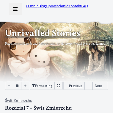
O mnie
Blog
Opowiadania
Kontakt
FAQ
Unrivalled Stories
Rzeczywistość to ta część wyobraźni, co do której wszyscy się zgadzamy.
Formatting
Previous
Next
Świt Zmierzchu
Rozdział 7 – Świt Zmierzchu