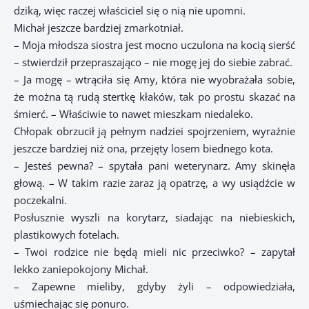
dziką, więc raczej właściciel się o nią nie upomni.
Michał jeszcze bardziej zmarkotniał.
– Moja młodsza siostra jest mocno uczulona na kocią sierść
– stwierdził przepraszająco – nie mogę jej do siebie zabrać.
– Ja mogę – wtrąciła się Amy, która nie wyobrażała sobie,
że można tą rudą stertkę kłaków, tak po prostu skazać na
śmierć. – Właściwie to nawet mieszkam niedaleko.
Chłopak obrzucił ją pełnym nadziei spojrzeniem, wyraźnie
jeszcze bardziej niż ona, przejęty losem biednego kota.
– Jesteś pewna? – spytała pani weterynarz. Amy skinęła
głową. – W takim razie zaraz ją opatrzę, a wy usiądźcie w
poczekalni.
Posłusznie wyszli na korytarz, siadając na niebieskich,
plastikowych fotelach.
– Twoi rodzice nie będą mieli nic przeciwko? – zapytał
lekko zaniepokojony Michał.
– Zapewne mieliby, gdyby żyli – odpowiedziała,
uśmiechając się ponuro.