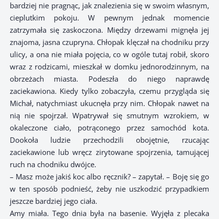
bardziej nie pragnąc, jak znalezienia się w swoim własnym,
cieplutkim pokoju. W pewnym jednak momencie
zatrzymała się zaskoczona. Między drzewami mignęła jej
znajoma, jasna czupryna. Chłopak klęczał na chodniku przy
ulicy, a ona nie miała pojęcia, co w ogóle tutaj robił, skoro
wraz z rodzicami, mieszkał w domku jednorodzinnym, na
obrzeżach miasta. Podeszła do niego naprawdę
zaciekawiona. Kiedy tylko zobaczyła, czemu przygląda się
Michał, natychmiast ukucnęła przy nim. Chłopak nawet na
nią nie spojrzał. Wpatrywał się smutnym wzrokiem, w
okaleczone ciało, potrąconego przez samochód kota.
Dookoła ludzie przechodzili obojętnie, rzucając
zaciekawione lub wręcz zirytowane spojrzenia, tamującej
ruch na chodniku dwójce.
– Masz może jakiś koc albo ręcznik? – zapytał. – Boję się go
w ten sposób podnieść, żeby nie uszkodzić przypadkiem
jeszcze bardziej jego ciała.
Amy miała. Tego dnia była na basenie. Wyjęła z plecaka