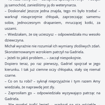
ją samochód, zanieśliśmy ją do weterynarza.
– Doskonale! Jeszcze jedna znajda, tego mi było trzeba! –
warknął nieuprzejmie chłopak, zaprzeczając samemu
sobie, jednoczesnym drapaniem, mruczącej kotki, za
uszami.
– Wiedziałam, że się ucieszysz – odpowiedziała mu wesoło
dziewczyna.
Michał wyraźnie nie rozumiał ich wymiany złośliwych zdań.
Skonsternowanym wzrokiem patrzył na Gadriela.
– Jeżeli to jakiś problem… – zaczął niespokojnie.
Dopiero teraz, po raz pierwszy, Gadriel spojrzał w jego
kierunku. I tak już ciemne oczy chłopaka, stały się niemal
czarne.
– Co on tu robi? – syknął nieprzyjaźnie i tym razem Amy
wiedziała, że naprawdę jest zły.
– Zaprosiłam go – odpowiedziała wyzywająco patrząc na
Gadriela.
– Nie mogłaś trafić lepiej! – warknął na nią wściekle. –