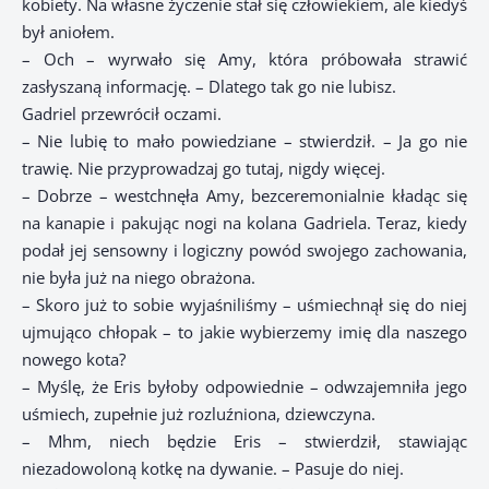
kobiety. Na własne życzenie stał się człowiekiem, ale kiedyś
był aniołem.
– Och – wyrwało się Amy, która próbowała strawić
zasłyszaną informację. – Dlatego tak go nie lubisz.
Gadriel przewrócił oczami.
– Nie lubię to mało powiedziane – stwierdził. – Ja go nie
trawię. Nie przyprowadzaj go tutaj, nigdy więcej.
– Dobrze – westchnęła Amy, bezceremonialnie kładąc się
na kanapie i pakując nogi na kolana Gadriela. Teraz, kiedy
podał jej sensowny i logiczny powód swojego zachowania,
nie była już na niego obrażona.
– Skoro już to sobie wyjaśniliśmy – uśmiechnął się do niej
ujmująco chłopak – to jakie wybierzemy imię dla naszego
nowego kota?
– Myślę, że Eris byłoby odpowiednie – odwzajemniła jego
uśmiech, zupełnie już rozluźniona, dziewczyna.
– Mhm, niech będzie Eris – stwierdził, stawiając
niezadowoloną kotkę na dywanie. – Pasuje do niej.