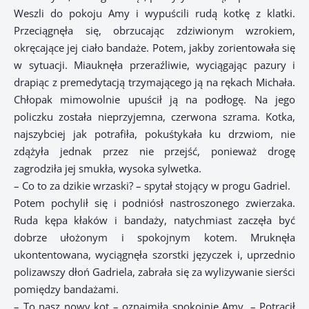
Weszli do pokoju Amy i wypuścili rudą kotkę z klatki.
Przeciągnęła się, obrzucając zdziwionym wzrokiem,
okręcające jej ciało bandaże. Potem, jakby zorientowała się
w sytuacji. Miauknęła przeraźliwie, wyciągając pazury i
drapiąc z premedytacją trzymającego ją na rękach Michała.
Chłopak mimowolnie upuścił ją na podłogę. Na jego
policzku została nieprzyjemna, czerwona szrama. Kotka,
najszybciej jak potrafiła, pokuśtykała ku drzwiom, nie
zdążyła jednak przez nie przejść, ponieważ drogę
zagrodziła jej smukła, wysoka sylwetka.
– Co to za dzikie wrzaski? – spytał stojący w progu Gadriel.
Potem pochylił się i podniósł nastroszonego zwierzaka.
Ruda kępa kłaków i bandaży, natychmiast zaczęła być
dobrze ułożonym i spokojnym kotem. Mruknęła
ukontentowana, wyciągnęła szorstki języczek i, uprzednio
polizawszy dłoń Gadriela, zabrała się za wylizywanie sierści
pomiędzy bandażami.
– To nasz nowy kot – oznajmiła spokojnie Amy. – Potrącił