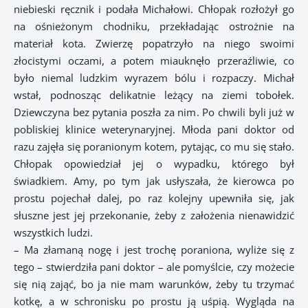
niebieski ręcznik i podała Michałowi. Chłopak rozłożył go
na ośnieżonym chodniku, przekładając ostrożnie na
materiał kota. Zwierzę popatrzyło na niego swoimi
złocistymi oczami, a potem miauknęło przeraźliwie, co
było niemal ludzkim wyrazem bólu i rozpaczy. Michał
wstał, podnosząc delikatnie leżący na ziemi tobołek.
Dziewczyna bez pytania poszła za nim. Po chwili byli już w
pobliskiej klinice weterynaryjnej. Młoda pani doktor od
razu zajęła się poranionym kotem, pytając, co mu się stało.
Chłopak opowiedział jej o wypadku, którego był
świadkiem. Amy, po tym jak usłyszała, że kierowca po
prostu pojechał dalej, po raz kolejny upewniła się, jak
słuszne jest jej przekonanie, żeby z założenia nienawidzić
wszystkich ludzi.
– Ma złamaną nogę i jest trochę poraniona, wyliże się z
tego – stwierdziła pani doktor – ale pomyślcie, czy możecie
się nią zająć, bo ja nie mam warunków, żeby tu trzymać
kotkę, a w schronisku po prostu ją uśpią. Wygląda na