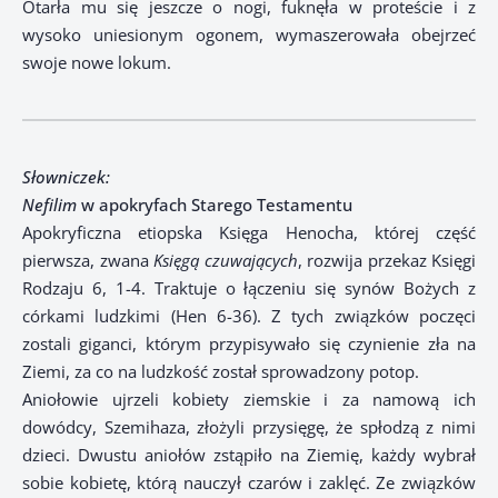
Otarła mu się jeszcze o nogi, fuknęła w proteście i z
wysoko uniesionym ogonem, wymaszerowała obejrzeć
swoje nowe lokum.
Słowniczek:
Nefilim
w apokryfach Starego Testamentu
Apokryficzna etiopska Księga Henocha, której część
pierwsza, zwana
Księgą czuwających
, rozwija przekaz Księgi
Rodzaju 6, 1-4. Traktuje o łączeniu się synów Bożych z
córkami ludzkimi (Hen 6-36). Z tych związków poczęci
zostali giganci, którym przypisywało się czynienie zła na
Ziemi, za co na ludzkość został sprowadzony potop.
Aniołowie ujrzeli kobiety ziemskie i za namową ich
dowódcy, Szemihaza, złożyli przysięgę, że spłodzą z nimi
dzieci. Dwustu aniołów zstąpiło na Ziemię, każdy wybrał
sobie kobietę, którą nauczył czarów i zaklęć. Ze związków