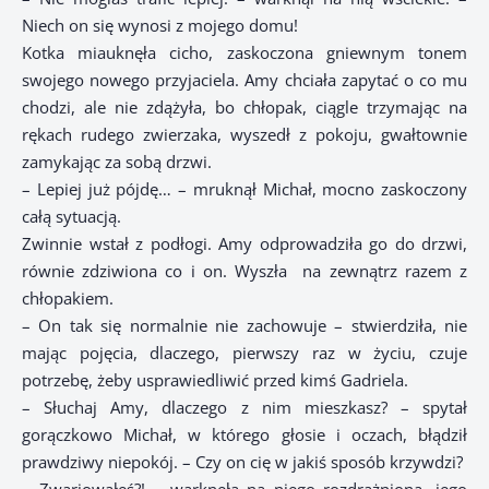
Niech on się wynosi z mojego domu!
Kotka miauknęła cicho, zaskoczona gniewnym tonem
swojego nowego przyjaciela. Amy chciała zapytać o co mu
chodzi, ale nie zdążyła, bo chłopak, ciągle trzymając na
rękach rudego zwierzaka, wyszedł z pokoju, gwałtownie
zamykając za sobą drzwi.
– Lepiej już pójdę… – mruknął Michał, mocno zaskoczony
całą sytuacją.
Zwinnie wstał z podłogi. Amy odprowadziła go do drzwi,
równie zdziwiona co i on. Wyszła
na zewnątrz razem z
chłopakiem.
– On tak się normalnie nie zachowuje – stwierdziła, nie
mając pojęcia, dlaczego, pierwszy raz w życiu, czuje
potrzebę, żeby usprawiedliwić przed kimś Gadriela.
– Słuchaj Amy, dlaczego z nim mieszkasz? – spytał
gorączkowo Michał, w którego głosie i oczach, błądził
prawdziwy niepokój. – Czy on cię w jakiś sposób krzywdzi?