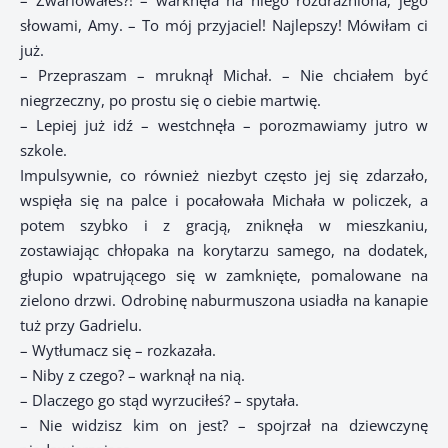
– Zwariowałeś?! – warknęła na niego rozdrażniona, jego
słowami, Amy. – To mój przyjaciel! Najlepszy! Mówiłam ci
już.
– Przepraszam – mruknął Michał. – Nie chciałem być
niegrzeczny, po prostu się o ciebie martwię.
– Lepiej już idź – westchnęła – porozmawiamy jutro w
szkole.
Impulsywnie, co również niezbyt często jej się zdarzało,
wspięła się na palce i pocałowała Michała w policzek, a
potem szybko i z gracją, zniknęła w mieszkaniu,
zostawiając chłopaka na korytarzu samego, na dodatek,
głupio wpatrującego się w zamknięte, pomalowane na
zielono drzwi. Odrobinę naburmuszona usiadła na kanapie
tuż przy Gadrielu.
– Wytłumacz się – rozkazała.
– Niby z czego? – warknął na nią.
– Dlaczego go stąd wyrzuciłeś? – spytała.
– Nie widzisz kim on jest? – spojrzał na dziewczynę