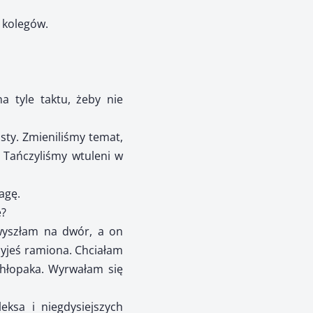
o kolegów.
 tyle taktu, żeby nie
sty. Zmieniliśmy temat,
. Tańczyliśmy wtuleni w
agę.
e?
 wyszłam na dwór, a on
zyjeś ramiona. Chciałam
chłopaka. Wyrwałam się
eksa i niegdysiejszych