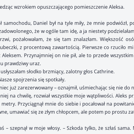
ledząc wzrokiem opuszczającego pomieszczenie Aleksa.
ł samochodu, Daniel był na tyle miły, że mnie podwiózł, 
 zadowolonego, że w ogóle tam idę, a ja niestety podzielała
rzwi, pożałowałam, że się tam znalazłam. Większość os
beczki, z procentową zawartością. Pierwsze co rzuciło mi 
z Aleksem. Przynajmniej on nie pił, ale to przede wszystki
lu prawdziwy uraz.
 usłyszałam słodko brzmiący, zalotny głos Cathrine.
asze spojrzenia się spotkały.
niec już zarezerwowany – oznajmił, uśmiechając się nie do ni
ej na chwilę, rozwiał wszystkie moje wątpliwości. Aleks pr
 metry. Przyciągnął mnie do siebie i pocałował na powitanie
ziwne, umawiać się ze złym chłopcem, ale potem po prostu za
złaś – szepnął w moje włosy. – Szkoda tylko, że szłaś sama