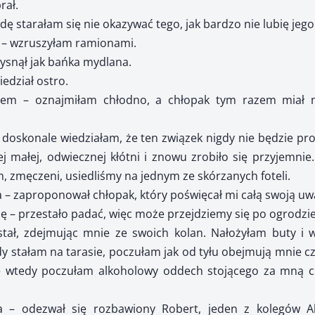
rał.
ę starałam się nie okazywać tego, jak bardzo nie lubię jeg
ł – wzruszyłam ramionami.
ysnął jak bańka mydlana.
iedział ostro.
elem – oznajmiłam chłodno, a chłopak tym razem miał na
 doskonale wiedziałam, że ten związek nigdy nie będzie pro
ej małej, odwiecznej kłótni i znowu zrobiło się przyjemnie
, zmęczeni, usiedliśmy na jednym ze skórzanych foteli.
ia – zaproponował chłopak, który poświęcał mi całą swoją uw
ię – przestało padać, więc może przejdziemy się po ogrodzi
wstał, zdejmując mnie ze swoich kolan. Nałożyłam buty i
dy stałam na tarasie, poczułam jak od tyłu obejmują mnie c
ale wtedy poczułam alkoholowy oddech stojącego za mną 
a – odezwał się rozbawiony Robert, jeden z kolegów Al