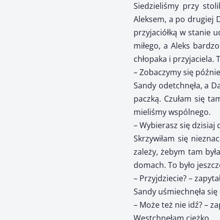
Siedzieliśmy przy stol
Aleksem, a po drugiej D
przyjaciółką w stanie 
miłego, a Aleks bardzo
chłopaka i przyjaciela.
– Zobaczymy się późnie
Sandy odetchnęła, a Dan
paczką. Czułam się tam
mieliśmy wspólnego.
– Wybierasz się dzisiaj
Skrzywiłam się nieznac
zależy, żebym tam była
domach. To było jeszcz
– Przyjdziecie? – zapyta
Sandy uśmiechnęła się
– Może też nie idź? – z
Westchnęłam ciężko.