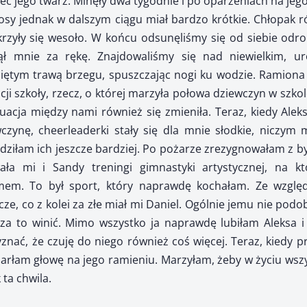
zieć jego twarz. Minęły dwa tygodnie i po oparzeniach na jego
włosy jednak w dalszym ciągu miał bardzo krótkie. Chłopak 
skrzyły się wesoło. W końcu odsunęliśmy się od siebie odro
ł mnie za rękę. Znajdowaliśmy się nad niewielkim, 
iętym trawą brzegu, spuszczając nogi ku wodzie. Ramiona 
cji szkoły, rzecz, o której marzyła połowa dziewczyn w szkol
uacja między nami również się zmieniła. Teraz, kiedy Aleks 
zynę, cheerleaderki stały się dla mnie słodkie, niczym m
dziłam ich jeszcze bardziej. Po pożarze zrezygnowałam z by
ała mi i Sandy treningi gimnastyki artystycznej, na kt
em. To był sport, który naprawdę kochałam. Ze wzglę
e, co z kolei za złe miał mi Daniel. Ogólnie jemu nie podoba
o za to winić. Mimo wszystko ja naprawdę lubiłam Aleksa 
znać, że czuję do niego również coś więcej. Teraz, kiedy pr
parłam głowę na jego ramieniu. Marzyłam, żeby w życiu wszy
 ta chwila.