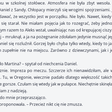
iku w szkolnej stołówce. Atmosfera nie była zbyt wesoła.
aniel z Sandy. Chłopacy mierzyli się wrogimi spojrzeniami. 
udawać, że wszystko jest w porządku. Nie było. Nawet, kiedy
 się starał. Nie miałam pojęcia jak to rozegrać, żeby je
 Tym razem to Aleks wstał, uwalniając nas od krępującej ciszy
j – mruknął, a ja na pożegnanie zdołałam jedynie musnąć je
iel się rozluźnił. Gorzej było chyba tylko wtedy, kiedy to ja
 zupełnie nie na miejscu. Zarówno z dziewczynami, jak i 
 do Martina? – spytał od niechcenia Daniel.
znie. Impreza po meczu. Szczerze ich nienawidziłam, ale 
. Tu, w Oregonie, wiecznie padało dlatego większość taki
e gorsze. Czułam się wtedy jak w pułapce. Niechętnie skinęł
łam z nadzieją.
 do mnie przepraszająco.
aproponowała. – Przecież nikt cię nie zmusza.