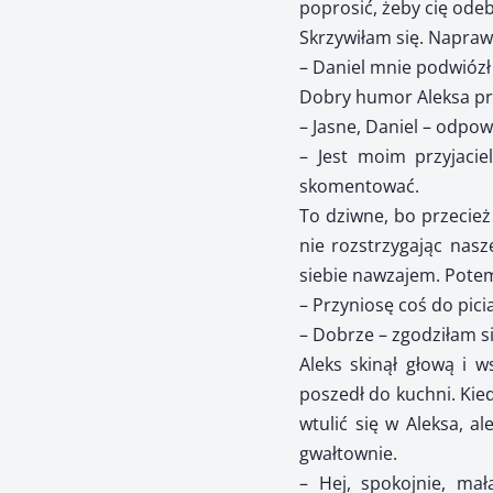
poprosić, żeby cię odeb
Skrzywiłam się. Naprawd
– Daniel mnie podwióz
Dobry humor Aleksa pr
– Jasne, Daniel – odpow
– Jest moim przyjaci
skomentować.
To dziwne, bo przecież
nie rozstrzygając nasz
siebie nawzajem. Potem
– Przyniosę coś do pic
– Dobrze – zgodziłam s
Aleks skinął głową i 
poszedł do kuchni. Kie
wtulić się w Aleksa, 
gwałtownie.
– Hej, spokojnie, mał