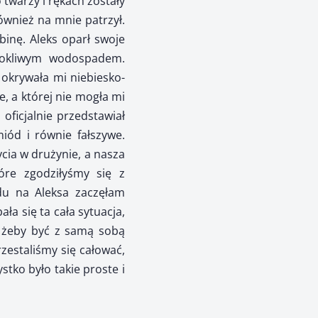
 twarzy i rękach zostały
również na mnie patrzył.
binę. Aleks oparł swoje
urokliwym wodospadem.
okrywała mi niebiesko-
e, a której nie mogła mi
oficjalnie przedstawiał
iód i równie fałszywe.
cia w drużynie, a nasza
óre zgodziłyśmy się z
du na Aleksa zaczęłam
ła się ta cała sytuacja,
i żeby być z samą sobą
zestaliśmy się całować,
stko było takie proste i