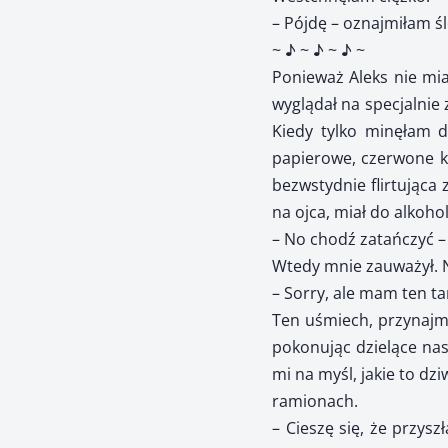
– Pójdę – oznajmiłam ś
~ ♪ ~ ♪ ~ ♪ ~
Ponieważ Aleks nie mia
wyglądał na specjalnie
Kiedy tylko minęłam d
papierowe, czerwone ku
bezwstydnie flirtująca 
na ojca, miał do alkoho
– No chodź zatańczyć –
Wtedy mnie zauważył. N
– Sorry, ale mam ten ta
Ten uśmiech, przynajmni
pokonując dzielące nas
mi na myśl, jakie to d
ramionach.
– Cieszę się, że przys