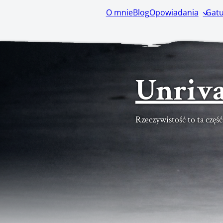
O mnie
Blog
Opowiadania
Gatu
Unriva
Rzeczywistość to ta częś