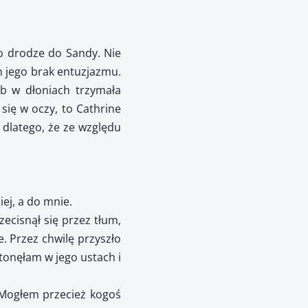
po drodze do Sandy. Nie
m jego brak entuzjazmu.
ób w dłoniach trzymała
się w oczy, to Cathrine
m dlatego, że ze względu
ej, a do mnie.
zecisnął się przez tłum,
. Przez chwilę przyszło
tonęłam w jego ustach i
. Mogłem przecież kogoś