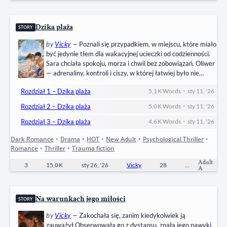
Dzika plaża
STORY
by
Vicky
—
Poznali się przypadkiem, w miejscu, które miało
być jedynie tłem dla wakacyjnej ucieczki od codzienności.
Sara chciała spokoju, morza i chwil bez zobowiązań. Oliwer
— adrenaliny, kontroli i ciszy, w której łatwiej było nie
myśleć o tym, kim naprawdę jest. Ich relacja od początku
•
Rozdział 1 – Dzika plaża
5,1 K
Words
sty 11, '26
opiera się na braku równowagi. Emocje, które pojawiają się
zbyt szybko, granice, które przesuwają się niemal
•
Rozdział 2 – Dzika plaża
5,0 K
Words
sty 11, '26
niezauważalnie, i układ, który…
•
Rozdział 3 – Dzika plaża
4,6 K
Words
sty 11, '26
Dark Romance
•
Drama
•
HOT
•
New Adult
•
Psychological Thriller
•
Romance
•
Thriller
•
Trauma fiction
Adult
3
15,0 K
sty 26, '26
Vicky
28
Completed
A
Na warunkach jego miłości
STORY
by
Vicky
—
Zakochała się, zanim kiedykolwiek ją
zauważył.Obserwowała go z dystansu, znała jego nawyki,