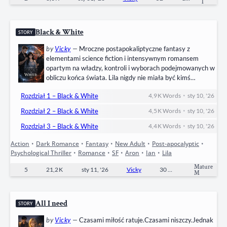
T
Black & White
STORY
by
Vicky
—
Mroczne postapokaliptyczne fantasy z
elementami science fiction i intensywnym romansem
opartym na władzy, kontroli i wyborach podejmowanych w
obliczu końca świata. Lila nigdy nie miała być kimś
wyjątkowym.W Akademii przetrwania liczy się siła,
•
Rozdział 1 – Black & White
4,9 K
Words
sty 10, '26
zdolności i bezwzględność. Ona nie posiada żadnej mocy —
przynajmniej tak jej się wydaje. A jednak przetrwała.
•
Rozdział 2 – Black & White
4,5 K
Words
sty 10, '26
Została. I zwróciła na siebie uwagę tych, którzy nie
•
powinni jej dostrzec. Gdy świat…
Rozdział 3 – Black & White
4,4 K
Words
sty 10, '26
Action
•
Dark Romance
•
Fantasy
•
New Adult
•
Post-apocalyptic
•
Psychological Thriller
•
Romance
•
SF
•
Aron
•
Ian
•
Lila
Mature
5
21,2 K
sty 11, '26
Vicky
30
Completed
M
All I need
STORY
by
Vicky
—
Czasami miłość ratuje.Czasami niszczy.Jednak