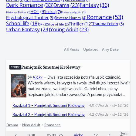
Dark Academia
(1)
Dark Romance
(33)
Fantasy
(36)
Drama
(23)
HOT
(9)
Isekai
(7)
Historical Fiction
(1)
Post-apocalyptic
(1)
Romance
(53)
Psychological Thriller
(9)
Reverse Harem
(4)
School life
(18)
Thriller
(12)
Trauma fiction
(5)
SF
(2)
Slice of life
(2)
Urban Fantasy
(24)
Young Adult
(23)
All Posts
Updated
Any Date
Pamiętnik Smutnej Królewny
STORY
by
Vicky
—
Dwa lata szczęścia potrafią uśpić czujność.
Wiktoria wierzy, że wygrała swoje „żyli długo i szczęśliwie”:
matura zdana, wakacje w siodle, Gabriel obok, plany
rozpisane jak kalendarz zawodów. A potem przychodzi
burza — dosłownie i metaforycznie — i jednym krzykiem na
•
Rozdział 1 – Pamiętnik Smutnej Królewny
4,0 K
Words
sty 12, '26
trasie krosu kończy się wszystko. Śmierć Gabriela rozrywa
ją od środka. Świat traci kolory, ciało odmawia
•
Rozdział 2 – Pamiętnik Smutnej Królewny
4,2 K
Words
sty 12, '26
posłuszeństwa, a pamięć zostaje pełna przedmiotów, które
bolą:…
Drama
•
New Adult
•
Romance
Teen
2
8,3 K
sty 31, '26
Vicky
52
Completed