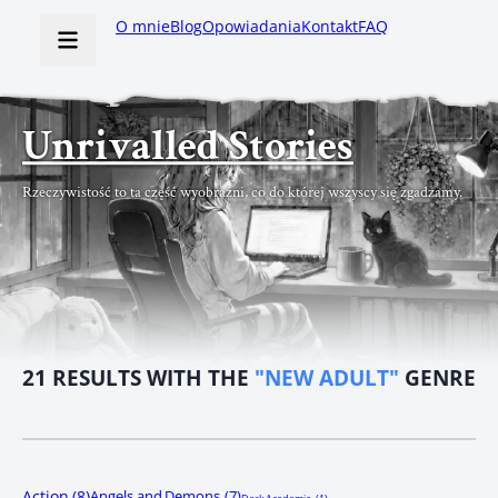
O mnie
Blog
Opowiadania
Kontakt
FAQ
Unrivalled Stories
Rzeczywistość to ta część wyobraźni, co do której wszyscy się zgadzamy.
21
RESULTS WITH THE
"NEW ADULT"
GENRE
Action
(8)
Angels and Demons
(7)