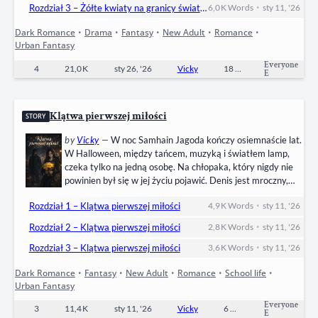
•
Rozdział 3 – Żółte kwiaty na granicy światów
6,0 K
Words
sty 11, '26
Dark Romance
•
Drama
•
Fantasy
•
New Adult
•
Romance
•
Urban Fantasy
Everyone
4
21,0 K
sty 26, '26
Vicky
18
Completed
E
Klątwa pierwszej miłości
STORY
by
Vicky
—
W noc Samhain Jagoda kończy osiemnaście lat.
W Halloween, między tańcem, muzyką i światłem lamp,
czeka tylko na jedną osobę. Na chłopaka, który nigdy nie
powinien był się w jej życiu pojawić. Denis jest mroczny,
trudny, niebezpiecznie magnetyczny. Odpycha ją z całych
•
Rozdział 1 – Klątwa pierwszej miłości
4,9 K
Words
sty 11, '26
sił, rani słowami, znika, wraca, łamie zasady. Jagoda wie,
że powinna wybrać Michała — idealnego, troskliwego,
•
Rozdział 2 – Klątwa pierwszej miłości
2,8 K
Words
sty 11, '26
bezpiecznego. Chłopaka, który oferuje stabilność i…
•
Rozdział 3 – Klątwa pierwszej miłości
3,6 K
Words
sty 11, '26
Dark Romance
•
Fantasy
•
New Adult
•
Romance
•
School life
•
Urban Fantasy
Everyone
3
11,4 K
sty 11, '26
Vicky
6
Completed
E