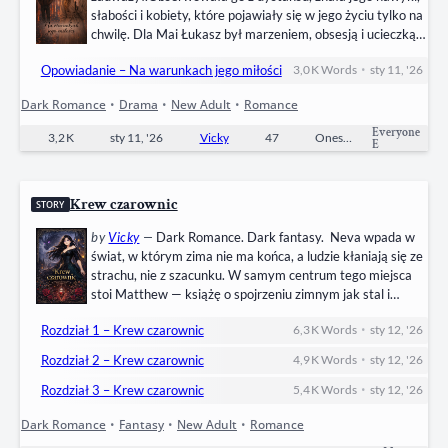
słabości i kobiety, które pojawiały się w jego życiu tylko na
chwilę. Dla Mai Łukasz był marzeniem, obsesją i ucieczką
od samotności. Kiedy wreszcie ją dostrzega, nie proponuje
•
Opowiadanie – Na warunkach jego miłości
3,0 K
Words
sty 11, '26
miłości. Oferuje układ. Dach nad głową. Bliskość. Ciało.
Bez zobowiązań, bez przyszłości, bez prawa do oczekiwań.
Dark Romance
•
Drama
•
New Adult
•
Romance
Maja zgadza się, bo nie ma dokąd pójść.Bo…
Everyone
3,2 K
sty 11, '26
Vicky
47
Oneshot
E
Krew czarownic
STORY
by
Vicky
—
Dark Romance. Dark fantasy. Neva wpada w
świat, w którym zima nie ma końca, a ludzie kłaniają się ze
strachu, nie z szacunku. W samym centrum tego miejsca
stoi Matthew — książę o spojrzeniu zimnym jak stal i
dotyku, który rozrywa myśli na strzępy. Okrutny.
•
Rozdział 1 – Krew czarownic
6,3 K
Words
sty 12, '26
Wyniosły. Niebezpiecznie bliski. Gdy Sabat zaczyna
zaciskać pętlę, Neva odkrywa, że w tej historii nikt nie
•
Rozdział 2 – Krew czarownic
4,9 K
Words
sty 12, '26
prosi o zgodę…
•
Rozdział 3 – Krew czarownic
5,4 K
Words
sty 12, '26
Dark Romance
•
Fantasy
•
New Adult
•
Romance