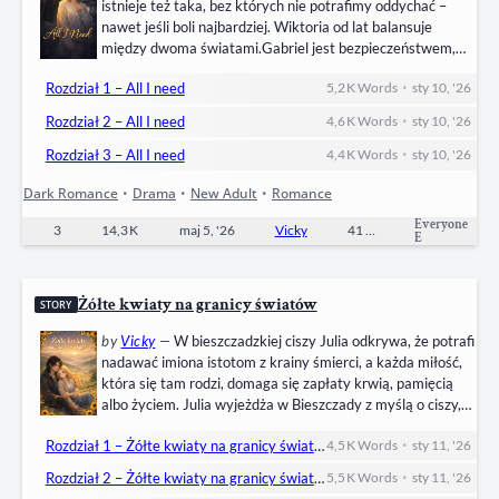
istnieje też taka, bez których nie potrafimy oddychać –
nawet jeśli boli najbardziej. Wiktoria od lat balansuje
między dwoma światami.Gabriel jest bezpieczeństwem,
spokojem, domem, który zawsze czeka.Daniel – chaosem,
•
Rozdział 1 – All I need
5,2 K
Words
sty 10, '26
uzależnieniem, uczuciem tak intensywnym, że odbiera
rozum i wolę. Między nimi rozciąga się historia pełna
•
Rozdział 2 – All I need
4,6 K
Words
sty 10, '26
powrotów, ucieczek i wyborów, których nie da się cofnąć.
•
Toksyczna miłość, lojalność aż do samozatracenia,
Rozdział 3 – All I need
4,4 K
Words
sty 10, '26
przyjaźń…
Dark Romance
•
Drama
•
New Adult
•
Romance
Everyone
3
14,3 K
maj 5, '26
Vicky
41
Completed
E
Żółte kwiaty na granicy światów
STORY
by
Vicky
—
W bieszczadzkiej ciszy Julia odkrywa, że potrafi
nadawać imiona istotom z krainy śmierci, a każda miłość,
która się tam rodzi, domaga się zapłaty krwią, pamięcią
albo życiem. Julia wyjeżdża w Bieszczady z myślą o ciszy,
spokoju i pracy nad książką. Nie spodziewa się, że w
•
Rozdział 1 – Żółte kwiaty na granicy światów
4,5 K
Words
sty 11, '26
górach spotka kogoś, kto całkowicie odmieni jej życie.
Aleks jest obcy, niepokojący, nosi w sobie tajemnicę i
•
Rozdział 2 – Żółte kwiaty na granicy światów
5,5 K
Words
sty 11, '26
dzikość, której…