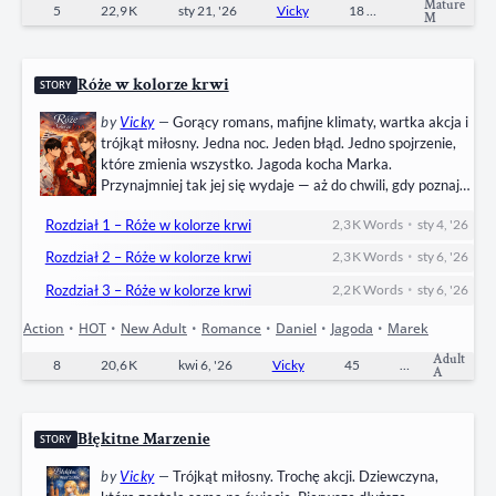
Mature
5
22,9 K
sty 21, '26
Vicky
18
Completed
M
Róże w kolorze krwi
STORY
by
Vicky
—
Gorący romans, mafijne klimaty, wartka akcja i
trójkąt miłosny. Jedna noc. Jeden błąd. Jedno spojrzenie,
które zmienia wszystko. Jagoda kocha Marka.
Przynajmniej tak jej się wydaje — aż do chwili, gdy poznaje
jego młodszego brata. Daniel jest niebezpieczny,
•
Rozdział 1 – Róże w kolorze krwi
2,3 K
Words
sty 4, '26
magnetyczny i zupełnie niepasujący do świata, który zna.
Ich relacja zaczyna się od zdrady, od impulsu, od decyzji,
•
Rozdział 2 – Róże w kolorze krwi
2,3 K
Words
sty 6, '26
której nie da się cofnąć. Kiedy Marek ginie…
•
Rozdział 3 – Róże w kolorze krwi
2,2 K
Words
sty 6, '26
Action
•
HOT
•
New Adult
•
Romance
•
Daniel
•
Jagoda
•
Marek
Adult
8
20,6 K
kwi 6, '26
Vicky
45
Completed
A
Błękitne Marzenie
STORY
by
Vicky
—
Trójkąt miłosny. Trochę akcji. Dziewczyna,