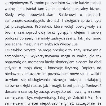
zbrojeniowym. W moim poprzednim świecie ludzie kochali
wojnę i nie istniał tam żaden bardziej opłacalny biznes.
Kiedy więc opowiedziałam Raidenowi o rakietach
samonaprowadzających, dronach i czołgach sprawa była
już przesądzona. Królestwa, które wciąż posługiwały się
bronią czarnoprochową oraz gorącym olejem i smołą
podczas oblężeń, nie miały żadnych szans. Tak jak, mimo
posiadanej magii, nie miałyby ich Wyspy Lua.
Kei szybko przystał na moją prośbę o to, żeby uczyć mnie
samoobrony i wykorzystywania magii w walce, ale tak
naprawdę do momentu kiedy skończyłam siedem lat dbał
jedynie o moją dietę i kondycję fizyczną. Dopiero od
niedawna z entuzjazmem poznawałam nowe sztuki walki i
uczyłam się obsługiwania różnego rodzaju, działającej
zarówno dzięki nauce, jak i magii, broni palnej. Ponieważ
dostałam szansę, by zacząć wszystko od nowa, tym razem
zamierzałam być wojowniczką. Taką jak Daishii i Mai. Nie
zamierzałam więcej niepotrzebnie ginąć, szczególnie, że