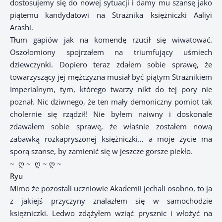
dostosujemy się do nowej sytuacji i damy mu szansę jako
piątemu kandydatowi na Strażnika księżniczki Aaliyi
Arashi.
Tłum gapiów jak na komendę rzucił się wiwatować.
Oszołomiony spojrzałem na triumfujący uśmiech
dziewczynki. Dopiero teraz zdałem sobie sprawę, że
towarzyszący jej mężczyzna musiał być piątym Strażnikiem
Imperialnym, tym, którego twarzy nikt do tej pory nie
poznał. Nic dziwnego, że ten mały demoniczny pomiot tak
cholernie się rządził! Nie byłem naiwny i doskonale
zdawałem sobie sprawę, że właśnie zostałem nową
zabawką rozkapryszonej księżniczki… a moje życie ma
sporą szanse, by zamienić się w jeszcze gorsze piekło.
~ ღ ~ ღ ~ ღ ~
Ryu
Mimo że pozostali uczniowie Akademii jechali osobno, to ja
z jakiejś przyczyny znalazłem się w samochodzie
księżniczki. Ledwo zdążyłem wziąć prysznic i włożyć na