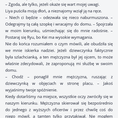
– Zgoda, ale tylko, jeżeli okaże się wart mojej uwagi.
Liya puściła moją dłoń, a nieznajomy wziął ją na ręce.
– Niech ci będzie – odezwała się nieco naburmuszona. –
Odegrajmy tą całą szopkę i wracajmy do domu. – Spojrzała
w moim kierunku, uśmiechając się do mnie radośnie. –
Postaraj się Ryu, bo Kei ma wysokie wymagania.
Nie do końca rozumiałem o czym mówili, ale obudziła się
we mnie iskierka nadziei. Jeżeli dziewczynka faktycznie
była szlachcianką, a ten mężczyzna był jej ojcem, to może
właśnie zdecydowali, że zaproponują mi służbę w swoim
domu.
– Chodź – ponaglił mnie mężczyzna, ruszając z
dziewczynką w objęciach w stronę placu. – Jakoś
wyjaśnimy twoje spóźnienie.
Kiedy dotarliśmy na miejsce, wszystkie oczy zwróciły się w
naszym kierunku. Mężczyzna skierował się bezpośrednio
do jednego z wyższych oficerów i przez chwilę coś do
niego mówił, a tamten tylko przytakiwał. Nie mogłem