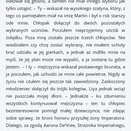
odezwał się głośno, a tamten nie miał innego wyboru jak
tylko ustąpić. – Ty – wskazał na wysokiego szatyna, który, z
tego co pamiętałem miał na imię Martin i był o rok starszy
ode mnie. Chłopak dołączył do dwóch pozostałych
wybranych uczniów. Poczułem nieprzyjemny uścisk w
żołądku. Poza mną zostało jeszcze trzech chłopców. Nie
wiedziałem czy chcę zostać wybrany, nie miałem ochoty
brać udziału w jej gierkach, a jednak aż mdliło mnie na
myśl, że jej plan może nie wypalić, a ja zostanę tu gdzie
jestem. – I ty – mężczyzna wskazał postawnego bruneta, a
ja poczułem, jak uchodzi ze mnie całe powietrze. Nigdy w
życiu nie czułem się jeszcze tak zawiedziony. Zaskoczony
młodzieniec dołączył do trójki kolegów, Liya jednak wciąż
nie puszczała mojej dłoni. – Jednakże – ku zdumieniu
wszystkich kontynuował mężczyzna – ten tu chłopiec
bezinteresownie pomógł małej dziewczynce, nie zdając
sobie sprawy, że broni honoru przyszłej żony Imperatora.
Dlatego, za zgodą Aarona De’Vree, Strażnika Imperialnego,