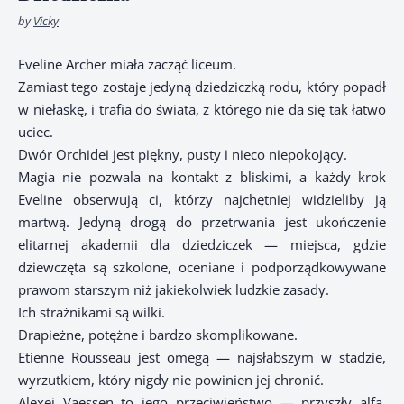
by
Vicky
Eveline Archer miała zacząć liceum.
Zamiast tego zostaje jedyną dziedziczką rodu, który popadł
w niełaskę, i trafia do świata, z którego nie da się tak łatwo
uciec.
Dwór Orchidei jest piękny, pusty i nieco niepokojący.
Magia nie pozwala na kontakt z bliskimi, a każdy krok
Eveline obserwują ci, którzy najchętniej widzieliby ją
martwą. Jedyną drogą do przetrwania jest ukończenie
elitarnej akademii dla dziedziczek — miejsca, gdzie
dziewczęta są szkolone, oceniane i podporządkowywane
prawom starszym niż jakiekolwiek ludzkie zasady.
Ich strażnikami są wilki.
Drapieżne, potężne i bardzo skomplikowane.
Etienne Rousseau jest omegą — najsłabszym w stadzie,
wyrzutkiem, który nigdy nie powinien jej chronić.
Alexei Vaessen to jego przeciwieństwo — przyszły alfa,