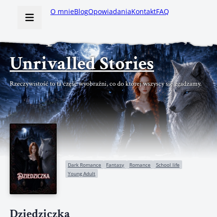
O mnie
Blog
Opowiadania
Kontakt
FAQ
Unrivalled Stories
Rzeczywistość to ta część wyobraźni, co do której wszyscy się zgadzamy.
Dark Romance
Fantasy
Romance
School life
Young Adult
Dziedziczka