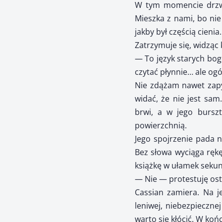
W tym momencie drzwi
Mieszka z nami, bo nie
jakby był częścią cienia.
Zatrzymuje się, widząc 
— To język starych bog
czytać płynnie… ale og
Nie zdążam nawet zapyt
widać, że nie jest sam
brwi, a w jego bursz
powierzchnią.
Jego spojrzenie pada n
Bez słowa wyciąga rękę
książkę w ułamek sekun
— Nie — protestuję ost
Cassian zamiera. Na j
leniwej, niebezpiecznej
warto się kłócić. W koń