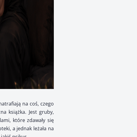
atrafiają na coś, czego
a książka. Jest gruby,
ami, które zdawały się
teki, a jednak leżała na
jakiś psikus.