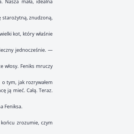
a. Nasza mała, idealna
tę starożytną, znudzoną,
ielki kot, który właśnie
ieczny jednocześnie. —
te włosy. Feniks mruczy
 o tym, jak rozrywałem
ę ją mieć. Całą. Teraz.
a Feniksa.
w końcu zrozumie, czym