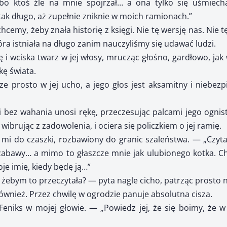
 bo ktoś źle na mnie spojrzał… a ona tylko się uśmiech
 tak długo, aż zupełnie zniknie w moich ramionach.”
hcemy, żeby znała historię z księgi. Nie tę wersję nas. Nie 
tóra istniała na długo zanim nauczyliśmy się udawać ludzi.
ę i wciska twarz w jej włosy, mrucząc głośno, gardłowo, jak w
kę świata.
 prosto w jej ucho, a jego głos jest aksamitny i niebezp
o i bez wahania unosi rękę, przeczesując palcami jego ognis
 wibrując z zadowolenia, i ociera się policzkiem o jej ramię.
mi do czaszki, rozbawiony do granic szaleństwa. — „Czyta
abawy… a mimo to głaszcze mnie jak ulubionego kotka. Chc
je imię, kiedy będę ją…”
 żebym to przeczytała? — pyta nagle cicho, patrząc prosto n
również. Przez chwilę w ogrodzie panuje absolutna cisza.
Feniks w mojej głowie. — „Powiedz jej, że się boimy, że 