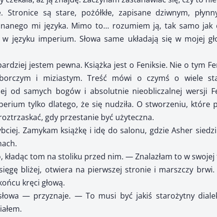
e. Stronice są stare, pożółkłe, zapisane dziwnym, płyn
nanego mi języka. Mimo to… rozumiem ją, tak samo jak d
 języku imperium. Słowa same układają się w mojej gło
bardziej jestem pewna. Książka jest o Feniksie. Nie o tym F
borczym i miziastym. Treść mówi o czymś o wiele sta
ej od samych bogów i absolutnie nieobliczalnej wersji Fe
perium tylko dlatego, że się nudziła. O stworzeniu, które 
oztrzaskać, gdy przestanie być użyteczna.
ybciej. Zamykam książkę i idę do salonu, gdzie Asher siedz
nach.
kładąc tom na stoliku przed nim. — Znalazłam to w swojej t
ęgę bliżej, otwiera na pierwszej stronie i marszczy brwi. 
końcu kręci głową.
owa — przyznaje. — To musi być jakiś starożytny dialek
iałem.