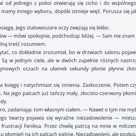
 od jednego z pokoi otwierają się cicho i do wspólnego
 mamy innego wyboru, dopóki istnieje więź. Porusza się ja
księgę. Jego stalowoszare oczy zwężają się lekko.
ów — mówi spokojnie, podchodząc bliżej. — Sam nie znam g
ólną treść rozumiem.
ać, co dokładnie zrozumiał, bo w drzwiach salonu pojawia
. Są w jednym ciele, ale w dwóch zupełnie różnych nastro
tynowych oczach na ułamek sekundy płonie płynne złoto
a księgę i natychmiast się zmienia. Zaskoczenie. Potem cz
. Na jego palcach już tańczy mały, złocisto-czerwony płom
dy.
ro, zasłaniając tom własnym ciałem. — Nawet o tym nie myś
ego twarzy pojawia się wyraźne niezadowolenie — mieszan
 frustracji Feniksa. Przez chwilę patrzą na mnie w milczen
cu płomień na ich palcach gaśnie. Niezadowoleni, ale posłus