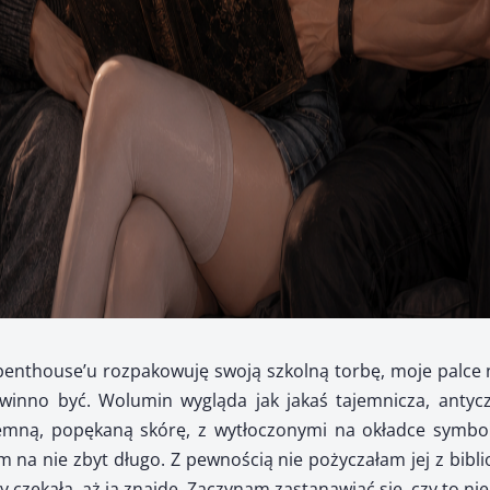
enthouse’u rozpakowuję swoją szkolną torbę, moje palce n
winno być. Wolumin wygląda jak jakaś tajemnicza, antyczn
iemną, popękaną skórę, z wytłoczonymi na okładce symbol
 na nie zbyt długo. Z pewnością nie pożyczałam jej z biblio
 czekała, aż ją znajdę. Zaczynam zastanawiać się, czy to nie 