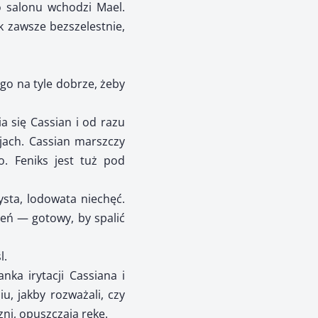
 salonu wchodzi Mael.
k zawsze bezszelestnie,
o na tyle dobrze, żeby
 się Cassian i od razu
jach. Cassian marszczy
. Feniks jest tuż pod
ysta, lodowata niechęć.
ień — gotowy, by spalić
l.
ka irytacji Cassiana i
iu, jakby rozważali, czy
zni, opuszczają rękę.