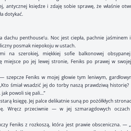
ej, antycznej księdze i zdaję sobie sprawę, że właśnie ot
a dotykać.
 dachu penthouse’u. Noc jest ciepła, pachnie jaśminem i 
aliczny posmak niepokoju w ustach.
ami na szerokiej, miękkiej sofie balkonowej obsypane
 miejsce po jej lewej stronie, Feniks po prawej w swojej
” — szepcze Feniks w mojej głowie tym leniwym, gardłow
Kto śmiał wsadzić jej do torby naszą prawdziwą historię?
 jak powoli się pali…”
starą księgę. Jej palce delikatnie suną po pożółkłych stronac
się. Wręcz przeciwnie — w jej szmaragdowych oczach 
zy Feniks z rozkoszą, która jest prawie obsceniczna. — „