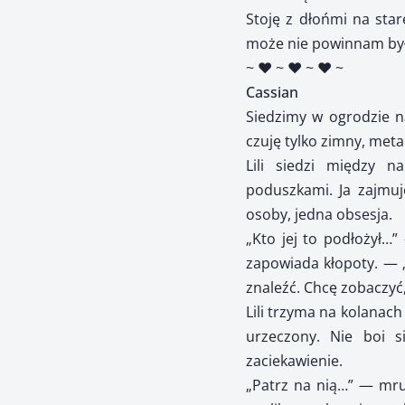
Stoję z dłońmi na star
może nie powinnam był
~ ♥ ~ ♥ ~ ♥ ~
Cassian
Siedzimy w ogrodzie na
czuję tylko zimny, met
Lili siedzi między n
poduszkami. Ja zajmuję
osoby, jedna obsesja.
„Kto jej to podłożył…
zapowiada kłopoty. — „
znaleźć. Chcę zobaczyć,
Lili trzyma na kolanach 
urzeczony. Nie boi 
zaciekawienie.
„Patrz na nią…” — mruc