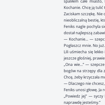
spaliłem całe miasto,
Kochanie. Chcę ją tulić
Zaciskam szczękę. Nie c
nieobliczalną bestię, k
Feniks nagle pochyla si
dostał najlepszą zabaw
— Kochanie… — szepcze
Pogłaszcz mnie. No już.
Lili uśmiecha się lekk
jeszcze głośniej, prawie
„Ona wie…” — szepcze 
bogów na strzępy dla z
Chcę, żeby krzyczała mo
— Dlaczego nie chcesz,
Feniks unosi głowę. Ja 
„Powiedz jej” — syczy 
naprawdę jesteśmy.”