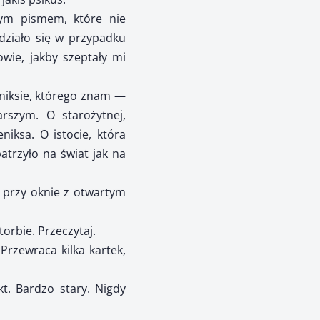
nym pismem, które nie
ziało się w przypadku
wie, jakby szeptały mi
eniksie, którego znam —
rszym. O starożytnej,
niksa. O istocie, która
patrzyło na świat jak na
i przy oknie z otwartym
orbie. Przeczytaj.
Przewraca kilka kartek,
t. Bardzo stary. Nigdy