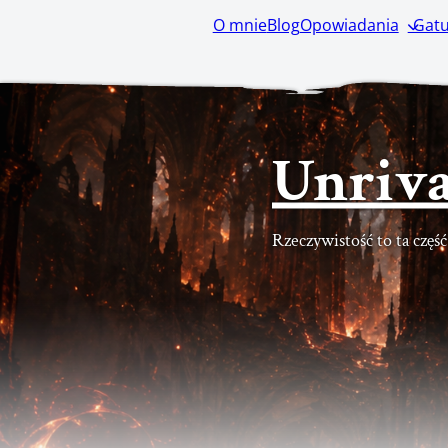
O mnie
Blog
Opowiadania
Gatu
Unriva
Rzeczywistość to ta częś