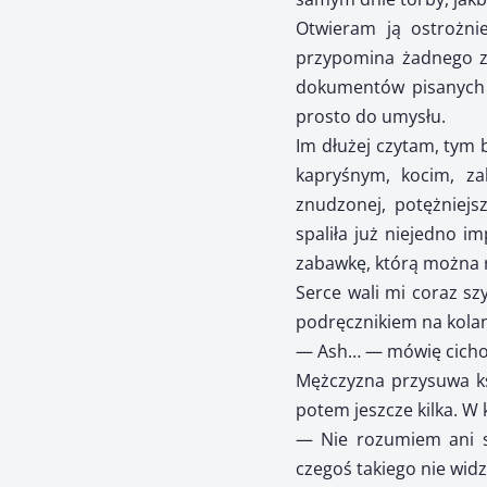
Otwieram ją ostrożni
przypomina żadnego z
dokumentów pisanych w
prosto do umysłu.
Im dłużej czytam, tym 
kapryśnym, kocim, za
znudzonej, potężniejsz
spaliła już niejedno im
zabawkę, którą można r
Serce wali mi coraz sz
podręcznikiem na kola
— Ash… — mówię cicho, 
Mężczyzna przysuwa ksi
potem jeszcze kilka. W 
— Nie rozumiem ani sł
czegoś takiego nie widz