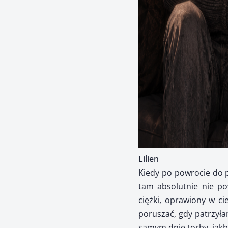
Lilien
Kiedy po powrocie do p
tam absolutnie nie po
ciężki, oprawiony w c
poruszać, gdy patrzyłam
samym dnie torby, jakby