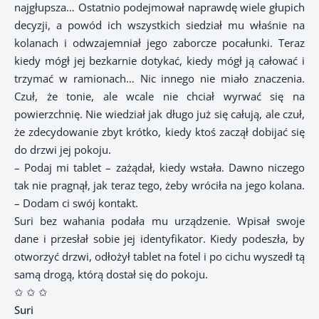
najgłupsza… Ostatnio podejmował naprawdę wiele głupich
decyzji, a powód ich wszystkich siedział mu właśnie na
kolanach i odwzajemniał jego zaborcze pocałunki. Teraz
kiedy mógł jej bezkarnie dotykać, kiedy mógł ją całować i
trzymać w ramionach… Nic innego nie miało znaczenia.
Czuł, że tonie, ale wcale nie chciał wyrwać się na
powierzchnię. Nie wiedział jak długo już się całują, ale czuł,
że zdecydowanie zbyt krótko, kiedy ktoś zaczął dobijać się
do drzwi jej pokoju.
– Podaj mi tablet – zażądał, kiedy wstała. Dawno niczego
tak nie pragnął, jak teraz tego, żeby wróciła na jego kolana.
– Dodam ci swój kontakt.
Suri bez wahania podała mu urządzenie. Wpisał swoje
dane i przesłał sobie jej identyfikator. Kiedy podeszła, by
otworzyć drzwi, odłożył tablet na fotel i po cichu wyszedł tą
samą drogą, którą dostał się do pokoju.
✩ ✩ ✩
Suri