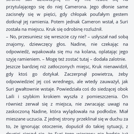
przytulającego się do niej Camerona. Jego dłonie same
zacisnęły się w pięści, gdy chłopak poufałym gestem
dotknął jej ramienia. Potem jednak Cameron wstał, a Suri
została na miejscu. Kruk się odrobinę rozluźnił.
– No, przesuniesz się wreszcie czy nie? – usłyszał nad sobą
znajomy, dziewczęcy głos. Nadine, nie czekając na
odpowiedź, wpakowała się mu na kolana, oplatając jego
szyję ramieniem. – Mogę też zostać tutaj – dodała zalotnie.
Jeszcze bardziej niż zatłoczonych miejsc, Kruk nienawidził,
gdy ktoś go dotykał. Zaczerpnął powietrza, żeby
odpowiedzieć jej coś wrednego, ale wtedy zauważył, jak
Suri gwałtownie wstaje. Powiedziała coś do siedzącej obok
Laili i szybkim krokiem wyszła z pomieszczenia. On
również zerwał się z miejsca, nie zwracając uwagi na
zaskoczoną Nadine, która wylądowała na podłodze. Miał
mieszane uczucia. Z jednej strony przeklinał się w duchu za
to, że ignorując otoczenie, dopuścił do takiej sytuacji, z
drugiej cieszył się, że Suri tego wieczoru nie będzie już