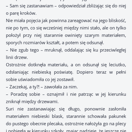
– Sam się zastanawiam – odpowiedział zbliżając się do niej
o parę kroków.
Nie miała pojęcia jak powinna zareagować na jego bliskość,
nie po tym, co się wcześniej między nimi stało, ale on tylko
położył przy niej starannie owinięty szarym materiałem,
sporych rozmiarów kształt, a potem się odsunął.
– Nie zgub tego – mruknął, oddalając się ku przeciwległej
linii drzew.
Ostrożnie dotknęła materiału, a on odsunął się leciutko,
odsłaniając niebieską poświatę. Dopiero teraz w pełni
sobie uświadomiła co jej zostawił.
– Zaczekaj, a ty?! – zawołała za nim.
– Poradzę sobie – oznajmił i nie patrząc w jej kierunku
zniknął między drzewami.
Suri nie zastanawiając się długo, ponownie zasłoniła
materiałem niebieski blask, starannie schowała pakunek
do pustego obecnie plecaka, ostrożnie nałożyła go na plecy
i pobiegła w kierunku szkoły, mając nadzieję, że jeszcze nie