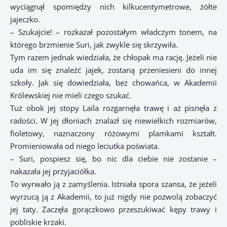
wyciągnął spomiędzy nich kilkucentymetrowe, żółte
jajeczko.
– Szukajcie! – rozkazał pozostałym władczym tonem, na
którego brzmienie Suri, jak zwykle się skrzywiła.
Tym razem jednak wiedziała, że chłopak ma rację. Jeżeli nie
uda im się znaleźć jajek, zostaną przeniesieni do innej
szkoły. Jak się dowiedziała, bez chowańca, w Akademii
Królewskiej nie mieli czego szukać.
Tuż obok jej stopy Laila rozgarnęła trawę i aż pisnęła z
radości. W jej dłoniach znalazł się niewielkich rozmiarów,
fioletowy, naznaczony różowymi plamkami kształt.
Promieniowała od niego leciutka poświata.
– Suri, pospiesz się, bo nic dla ciebie nie zostanie –
nakazała jej przyjaciółka.
To wyrwało ją z zamyślenia. Istniała spora szansa, że jeżeli
wyrzucą ją z Akademii, to już nigdy nie pozwolą zobaczyć
jej taty. Zaczęła gorączkowo przeszukiwać kępy trawy i
pobliskie krzaki.