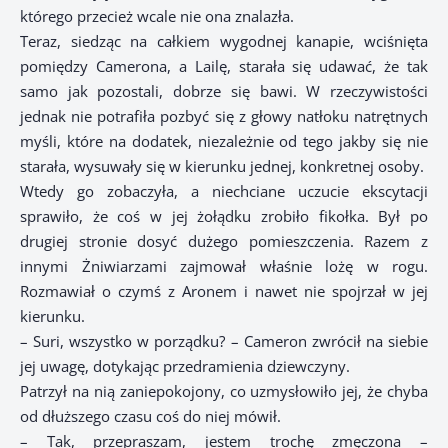
którego przecież wcale nie ona znalazła.
Teraz, siedząc na całkiem wygodnej kanapie, wciśnięta
pomiędzy Camerona, a Lailę, starała się udawać, że tak
samo jak pozostali, dobrze się bawi. W rzeczywistości
jednak nie potrafiła pozbyć się z głowy natłoku natrętnych
myśli, które na dodatek, niezależnie od tego jakby się nie
starała, wysuwały się w kierunku jednej, konkretnej osoby.
Wtedy go zobaczyła, a niechciane uczucie ekscytacji
sprawiło, że coś w jej żołądku zrobiło fikołka. Był po
drugiej stronie dosyć dużego pomieszczenia. Razem z
innymi Żniwiarzami zajmował właśnie lożę w rogu.
Rozmawiał o czymś z Aronem i nawet nie spojrzał w jej
kierunku.
– Suri, wszystko w porządku? – Cameron zwrócił na siebie
jej uwagę, dotykając przedramienia dziewczyny.
Patrzył na nią zaniepokojony, co uzmysłowiło jej, że chyba
od dłuższego czasu coś do niej mówił.
– Tak, przepraszam, jestem trochę zmęczona –