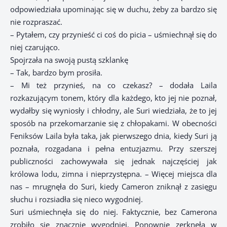
odpowiedziała upominając się w duchu, żeby za bardzo się
nie rozpraszać.
– Pytałem, czy przynieść ci coś do picia – uśmiechnął się do
niej czarująco.
Spojrzała na swoją pustą szklankę
– Tak, bardzo bym prosiła.
– Mi też przynieś, na co czekasz? – dodała Laila
rozkazującym tonem, który dla każdego, kto jej nie poznał,
wydałby się wyniosły i chłodny, ale Suri wiedziała, że to jej
sposób na przekomarzanie się z chłopakami. W obecności
Feniksów Laila była taka, jak pierwszego dnia, kiedy Suri ją
poznała, rozgadana i pełna entuzjazmu. Przy szerszej
publiczności zachowywała się jednak najczęściej jak
królowa lodu, zimna i nieprzystępna. – Więcej miejsca dla
nas – mrugnęła do Suri, kiedy Cameron zniknął z zasięgu
słuchu i rozsiadła się nieco wygodniej.
Suri uśmiechnęła się do niej. Faktycznie, bez Camerona
zrobiło się znacznie wygodniej. Ponownie zerknęła w