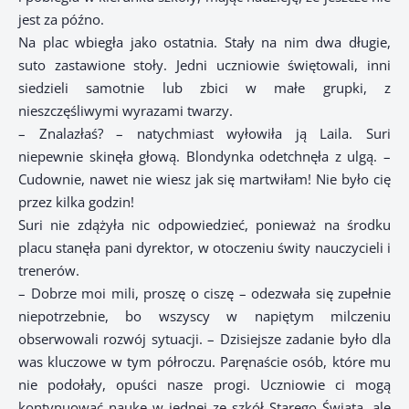
jest za późno.
Na plac wbiegła jako ostatnia. Stały na nim dwa długie,
suto zastawione stoły. Jedni uczniowie świętowali, inni
siedzieli samotnie lub zbici w małe grupki, z
nieszczęśliwymi wyrazami twarzy.
– Znalazłaś? – natychmiast wyłowiła ją Laila. Suri
niepewnie skinęła głową. Blondynka odetchnęła z ulgą. –
Cudownie, nawet nie wiesz jak się martwiłam! Nie było cię
przez kilka godzin!
Suri nie zdążyła nic odpowiedzieć, ponieważ na środku
placu stanęła pani dyrektor, w otoczeniu świty nauczycieli i
trenerów.
– Dobrze moi mili, proszę o ciszę – odezwała się zupełnie
niepotrzebnie, bo wszyscy w napiętym milczeniu
obserwowali rozwój sytuacji. – Dzisiejsze zadanie było dla
was kluczowe w tym półroczu. Paręnaście osób, które mu
nie podołały, opuści nasze progi. Uczniowie ci mogą
kontynuować naukę w jednej ze szkół Starego Świata, ale