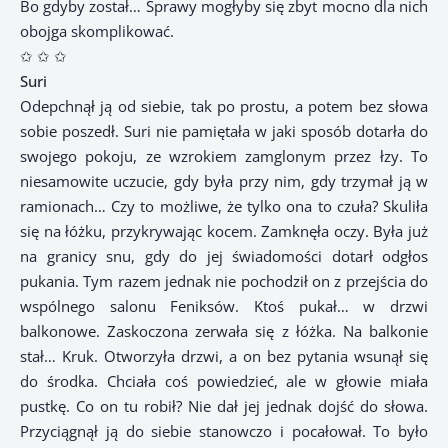
Bo gdyby został… Sprawy mogłyby się zbyt mocno dla nich
obojga skomplikować.
✩ ✩ ✩
Suri
Odepchnął ją od siebie, tak po prostu, a potem bez słowa
sobie poszedł. Suri nie pamiętała w jaki sposób dotarła do
swojego pokoju, ze wzrokiem zamglonym przez łzy. To
niesamowite uczucie, gdy była przy nim, gdy trzymał ją w
ramionach… Czy to możliwe, że tylko ona to czuła? Skuliła
się na łóżku, przykrywając kocem. Zamknęła oczy. Była już
na granicy snu, gdy do jej świadomości dotarł odgłos
pukania. Tym razem jednak nie pochodził on z przejścia do
wspólnego salonu Feniksów. Ktoś pukał… w drzwi
balkonowe. Zaskoczona zerwała się z łóżka. Na balkonie
stał… Kruk. Otworzyła drzwi, a on bez pytania wsunął się
do środka. Chciała coś powiedzieć, ale w głowie miała
pustkę. Co on tu robił? Nie dał jej jednak dojść do słowa.
Przyciągnął ją do siebie stanowczo i pocałował. To było