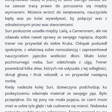
na zawsze tracą prawo do poruszania się między
wymiarami. Możecie wrócić do świętowania, nauczyciele
będą was po kolei wywoływać, by połączyć was z
odnalezionymi przez was stworzeniami.
Suri posłusznie usiadła między Lailą, a Cameronem, ale nie
zdawała sobie nawet sprawy ze swojego napięcia, dopóki
trener nie przywołał do siebie Kruka. Chłopak podszedł
spokojnie, z właściwą sobie nonszalancją i zaprezentował
nauczycielom jajeczko wielkości dłoni. Miało kolor
pochmurnego nieba. Suri odetchnęła z ulgą. Trener
powiedział kilka słów, których nie usłyszała z tej odległości,
skinął głową i Kruk odszedł, a on przywołał następną
osobę.
Kiedy nadeszła kolej Suri, dziewczyna podchodząc ku
podwyższeniu odwinęła materiał ze swojego jaja. Było
przepiękne. Do tej pory nie miała pojęcia, że czerń może
mieć w sobie tyle głębi i tak cudownie się mienić. Niebieska