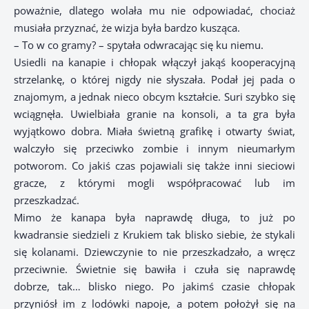
poważnie, dlatego wolała mu nie odpowiadać, chociaż
musiała przyznać, że wizja była bardzo kusząca.
– To w co gramy? – spytała odwracając się ku niemu.
Usiedli na kanapie i chłopak włączył jakąś kooperacyjną
strzelankę, o której nigdy nie słyszała. Podał jej pada o
znajomym, a jednak nieco obcym kształcie. Suri szybko się
wciągnęła. Uwielbiała granie na konsoli, a ta gra była
wyjątkowo dobra. Miała świetną grafikę i otwarty świat,
walczyło się przeciwko zombie i innym nieumarłym
potworom. Co jakiś czas pojawiali się także inni sieciowi
gracze, z którymi mogli współpracować lub im
przeszkadzać.
Mimo że kanapa była naprawdę długa, to już po
kwadransie siedzieli z Krukiem tak blisko siebie, że stykali
się kolanami. Dziewczynie to nie przeszkadzało, a wręcz
przeciwnie. Świetnie się bawiła i czuła się naprawdę
dobrze, tak… blisko niego. Po jakimś czasie chłopak
przyniósł im z lodówki napoje, a potem położył się na