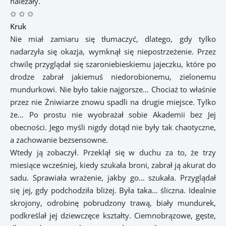
należały.
✩ ✩ ✩
Kruk
Nie miał zamiaru się tłumaczyć, dlatego, gdy tylko
nadarzyła się okazja, wymknął się niepostrzeżenie. Przez
chwilę przyglądał się szaroniebieskiemu jajeczku, które po
drodze zabrał jakiemuś niedorobionemu, zielonemu
mundurkowi. Nie było takie najgorsze… Chociaż to właśnie
przez nie Żniwiarze znowu spadli na drugie miejsce. Tylko
że… Po prostu nie wyobrażał sobie Akademii bez Jej
obecności. Jego myśli nigdy dotąd nie były tak chaotyczne,
a zachowanie bezsensowne.
Wtedy ją zobaczył. Przeklął się w duchu za to, że trzy
miesiące wcześniej, kiedy szukała broni, zabrał ją akurat do
sadu. Sprawiała wrażenie, jakby go… szukała. Przyglądał
się jej, gdy podchodziła bliżej. Była taka… śliczna. Idealnie
skrojony, odrobinę pobrudzony trawą, biały mundurek,
podkreślał jej dziewczęce kształty. Ciemnobrązowe, gęste,