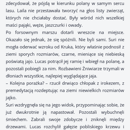
zdecydował, że pójdą w kierunku polany w samym sercu
lasu. Laila nie przestawała tworzyć na głos listy zwierząt,
których nie chciałaby dostać. Były wśród nich wszelkiej
maści pająki, węże, jaszczurki i owady.
Po forsownym marszu dotarli wreszcie na miejsce.
Okazało się jednak, że się spóźnili. Nie byli sami. Suri nie
mogła oderwać wzroku od Kruka, który właśnie podnosił z
ziemi sporych rozmiarów, czarne, mieniące się niebieską
poświatą jajo. Lucas potrącił jej ramię i wbiegł na polanę, a
pozostali pobiegli za nim. Rozbawieni Żniwiarze trzymali w
dłoniach wszystkie, najlepiej wyglądające jaja.
– Kolejna porażka? – rzucił drwiąco chłopak z irokezem, z
premedytacją rozdeptując na ziemi niewielkich rozmiarów
jajko.
Suri wzdrygnęła się na jego widok, przypominając sobie, że
już dwukrotnie ją napastował. Pozostali wybuchnęli
śmiechem. Zabrali swoje zdobycze i zniknęli między
drzewami. Lucas rozchylił gałęzie pobliskiego krzewu i