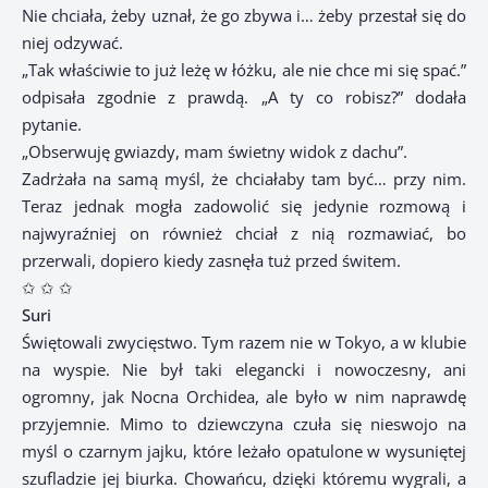
Nie chciała, żeby uznał, że go zbywa i… żeby przestał się do
niej odzywać.
„Tak właściwie to już leżę w łóżku, ale nie chce mi się spać.”
odpisała zgodnie z prawdą. „A ty co robisz?” dodała
pytanie.
„Obserwuję gwiazdy, mam świetny widok z dachu”.
Zadrżała na samą myśl, że chciałaby tam być… przy nim.
Teraz jednak mogła zadowolić się jedynie rozmową i
najwyraźniej on również chciał z nią rozmawiać, bo
przerwali, dopiero kiedy zasnęła tuż przed świtem.
✩ ✩ ✩
Suri
Świętowali zwycięstwo. Tym razem nie w Tokyo, a w klubie
na wyspie. Nie był taki elegancki i nowoczesny, ani
ogromny, jak Nocna Orchidea, ale było w nim naprawdę
przyjemnie. Mimo to dziewczyna czuła się nieswojo na
myśl o czarnym jajku, które leżało opatulone w wysuniętej
szufladzie jej biurka. Chowańcu, dzięki któremu wygrali, a