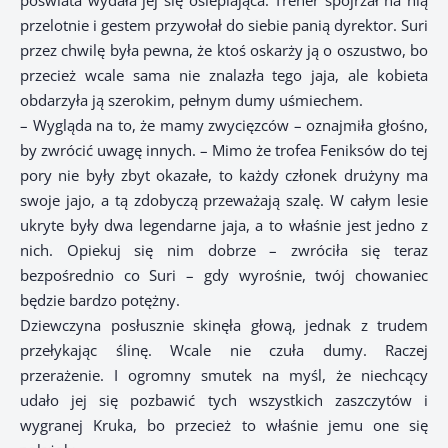
poświata wydała jej się oślepiająca. Trener spojrzał na nią
przelotnie i gestem przywołał do siebie panią dyrektor. Suri
przez chwilę była pewna, że ktoś oskarży ją o oszustwo, bo
przecież wcale sama nie znalazła tego jaja, ale kobieta
obdarzyła ją szerokim, pełnym dumy uśmiechem.
– Wygląda na to, że mamy zwycięzców – oznajmiła głośno,
by zwrócić uwagę innych. – Mimo że trofea Feniksów do tej
pory nie były zbyt okazałe, to każdy członek drużyny ma
swoje jajo, a tą zdobyczą przeważają szalę. W całym lesie
ukryte były dwa legendarne jaja, a to właśnie jest jedno z
nich. Opiekuj się nim dobrze – zwróciła się teraz
bezpośrednio co Suri – gdy wyrośnie, twój chowaniec
będzie bardzo potężny.
Dziewczyna posłusznie skinęła głową, jednak z trudem
przełykając ślinę. Wcale nie czuła dumy. Raczej
przerażenie. I ogromny smutek na myśl, że niechcący
udało jej się pozbawić tych wszystkich zaszczytów i
wygranej Kruka, bo przecież to właśnie jemu one się