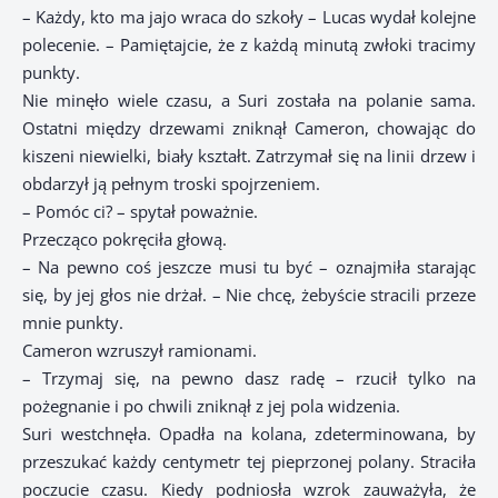
– Każdy, kto ma jajo wraca do szkoły – Lucas wydał kolejne
polecenie. – Pamiętajcie, że z każdą minutą zwłoki tracimy
punkty.
Nie minęło wiele czasu, a Suri została na polanie sama.
Ostatni między drzewami zniknął Cameron, chowając do
kiszeni niewielki, biały kształt. Zatrzymał się na linii drzew i
obdarzył ją pełnym troski spojrzeniem.
– Pomóc ci? – spytał poważnie.
Przecząco pokręciła głową.
– Na pewno coś jeszcze musi tu być – oznajmiła starając
się, by jej głos nie drżał. – Nie chcę, żebyście stracili przeze
mnie punkty.
Cameron wzruszył ramionami.
– Trzymaj się, na pewno dasz radę – rzucił tylko na
pożegnanie i po chwili zniknął z jej pola widzenia.
Suri westchnęła. Opadła na kolana, zdeterminowana, by
przeszukać każdy centymetr tej pieprzonej polany. Straciła
poczucie czasu. Kiedy podniosła wzrok zauważyła, że