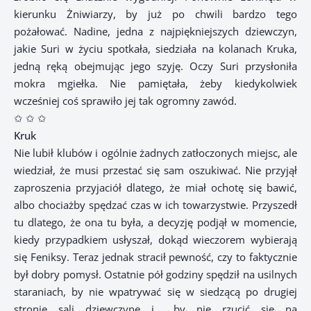
kierunku Żniwiarzy, by już po chwili bardzo tego
pożałować. Nadine, jedna z najpiękniejszych dziewczyn,
jakie Suri w życiu spotkała, siedziała na kolanach Kruka,
jedną ręką obejmując jego szyję. Oczy Suri przysłoniła
mokra mgiełka. Nie pamiętała, żeby kiedykolwiek
wcześniej coś sprawiło jej tak ogromny zawód.
✩ ✩ ✩
Kruk
Nie lubił klubów i ogólnie żadnych zatłoczonych miejsc, ale
wiedział, że musi przestać się sam oszukiwać. Nie przyjął
zaproszenia przyjaciół dlatego, że miał ochotę się bawić,
albo chociażby spędzać czas w ich towarzystwie. Przyszedł
tu dlatego, że ona tu była, a decyzję podjął w momencie,
kiedy przypadkiem usłyszał, dokąd wieczorem wybierają
się Feniksy. Teraz jednak stracił pewność, czy to faktycznie
był dobry pomysł. Ostatnie pół godziny spędził na usilnych
staraniach, by nie wpatrywać się w siedzącą po drugiej
stronie sali dziewczynę i… by nie rzucić się na