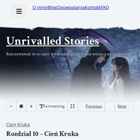
O mnie
Blog
Opowiadania
Kontakt
FAQ
Unrivalled Stories
Rzeczywistość to ta część wyobraźni, co do której wszyscy się zgadzamy.
Formatting
Previous
Next
Cień Kruka
Rozdział 10 – Cień Kruka