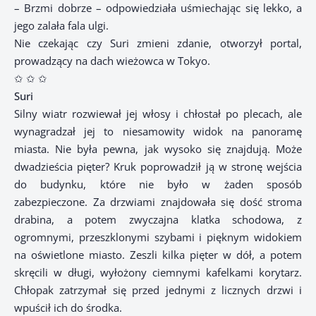
– Brzmi dobrze – odpowiedziała uśmiechając się lekko, a
jego zalała fala ulgi.
Nie czekając czy Suri zmieni zdanie, otworzył portal,
prowadzący na dach wieżowca w Tokyo.
✩ ✩ ✩
Suri
Silny wiatr rozwiewał jej włosy i chłostał po plecach, ale
wynagradzał jej to niesamowity widok na panoramę
miasta. Nie była pewna, jak wysoko się znajdują. Może
dwadzieścia pięter? Kruk poprowadził ją w stronę wejścia
do budynku, które nie było w żaden sposób
zabezpieczone. Za drzwiami znajdowała się dość stroma
drabina, a potem zwyczajna klatka schodowa, z
ogromnymi, przeszklonymi szybami i pięknym widokiem
na oświetlone miasto. Zeszli kilka pięter w dół, a potem
skręcili w długi, wyłożony ciemnymi kafelkami korytarz.
Chłopak zatrzymał się przed jednymi z licznych drzwi i
wpuścił ich do środka.