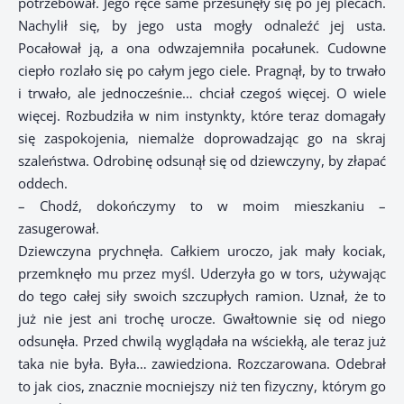
potrzebował. Jego ręce same przesunęły się po jej plecach.
Nachylił się, by jego usta mogły odnaleźć jej usta.
Pocałował ją, a ona odwzajemniła pocałunek. Cudowne
ciepło rozlało się po całym jego ciele. Pragnął, by to trwało
i trwało, ale jednocześnie… chciał czegoś więcej. O wiele
więcej. Rozbudziła w nim instynkty, które teraz domagały
się zaspokojenia, niemalże doprowadzając go na skraj
szaleństwa. Odrobinę odsunął się od dziewczyny, by złapać
oddech.
– Chodź, dokończymy to w moim mieszkaniu –
zasugerował.
Dziewczyna prychnęła. Całkiem uroczo, jak mały kociak,
przemknęło mu przez myśl. Uderzyła go w tors, używając
do tego całej siły swoich szczupłych ramion. Uznał, że to
już nie jest ani trochę urocze. Gwałtownie się od niego
odsunęła. Przed chwilą wyglądała na wściekłą, ale teraz już
taka nie była. Była… zawiedziona. Rozczarowana. Odebrał
to jak cios, znacznie mocniejszy niż ten fizyczny, którym go