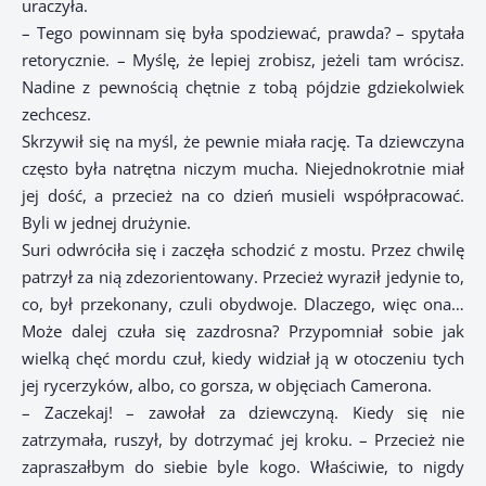
uraczyła.
– Tego powinnam się była spodziewać, prawda? – spytała
retorycznie. – Myślę, że lepiej zrobisz, jeżeli tam wrócisz.
Nadine z pewnością chętnie z tobą pójdzie gdziekolwiek
zechcesz.
Skrzywił się na myśl, że pewnie miała rację. Ta dziewczyna
często była natrętna niczym mucha. Niejednokrotnie miał
jej dość, a przecież na co dzień musieli współpracować.
Byli w jednej drużynie.
Suri odwróciła się i zaczęła schodzić z mostu. Przez chwilę
patrzył za nią zdezorientowany. Przecież wyraził jedynie to,
co, był przekonany, czuli obydwoje. Dlaczego, więc ona…
Może dalej czuła się zazdrosna? Przypomniał sobie jak
wielką chęć mordu czuł, kiedy widział ją w otoczeniu tych
jej rycerzyków, albo, co gorsza, w objęciach Camerona.
– Zaczekaj! – zawołał za dziewczyną. Kiedy się nie
zatrzymała, ruszył, by dotrzymać jej kroku. – Przecież nie
zapraszałbym do siebie byle kogo. Właściwie, to nigdy