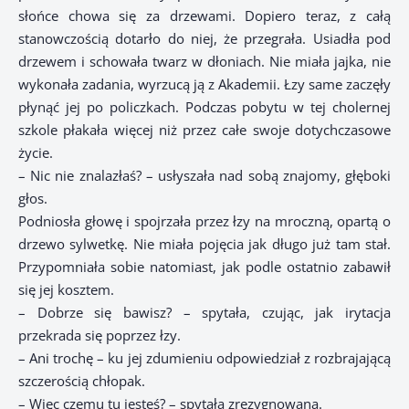
słońce chowa się za drzewami. Dopiero teraz, z całą
stanowczością dotarło do niej, że przegrała. Usiadła pod
drzewem i schowała twarz w dłoniach. Nie miała jajka, nie
wykonała zadania, wyrzucą ją z Akademii. Łzy same zaczęły
płynąć jej po policzkach. Podczas pobytu w tej cholernej
szkole płakała więcej niż przez całe swoje dotychczasowe
życie.
– Nic nie znalazłaś? – usłyszała nad sobą znajomy, głęboki
głos.
Podniosła głowę i spojrzała przez łzy na mroczną, opartą o
drzewo sylwetkę. Nie miała pojęcia jak długo już tam stał.
Przypomniała sobie natomiast, jak podle ostatnio zabawił
się jej kosztem.
– Dobrze się bawisz? – spytała, czując, jak irytacja
przekrada się poprzez łzy.
– Ani trochę – ku jej zdumieniu odpowiedział z rozbrajającą
szczerością chłopak.
– Więc czemu tu jesteś? – spytała zrezygnowana.