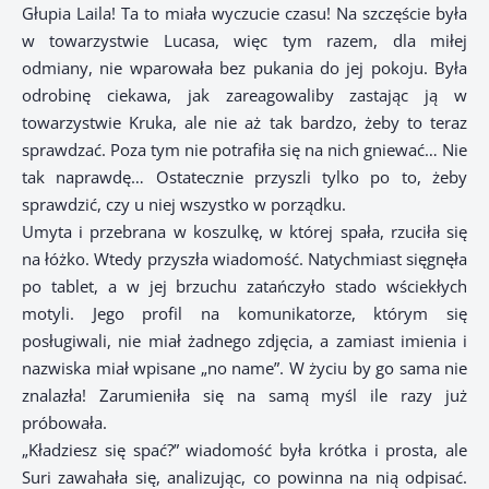
Głupia Laila! Ta to miała wyczucie czasu! Na szczęście była
w towarzystwie Lucasa, więc tym razem, dla miłej
odmiany, nie wparowała bez pukania do jej pokoju. Była
odrobinę ciekawa, jak zareagowaliby zastając ją w
towarzystwie Kruka, ale nie aż tak bardzo, żeby to teraz
sprawdzać. Poza tym nie potrafiła się na nich gniewać… Nie
tak naprawdę… Ostatecznie przyszli tylko po to, żeby
sprawdzić, czy u niej wszystko w porządku.
Umyta i przebrana w koszulkę, w której spała, rzuciła się
na łóżko. Wtedy przyszła wiadomość. Natychmiast sięgnęła
po tablet, a w jej brzuchu zatańczyło stado wściekłych
motyli. Jego profil na komunikatorze, którym się
posługiwali, nie miał żadnego zdjęcia, a zamiast imienia i
nazwiska miał wpisane „no name”. W życiu by go sama nie
znalazła! Zarumieniła się na samą myśl ile razy już
próbowała.
„Kładziesz się spać?” wiadomość była krótka i prosta, ale
Suri zawahała się, analizując, co powinna na nią odpisać.