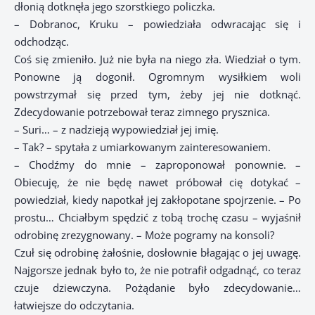
dłonią dotknęła jego szorstkiego policzka.
– Dobranoc, Kruku – powiedziała odwracając się i
odchodząc.
Coś się zmieniło. Już nie była na niego zła. Wiedział o tym.
Ponowne ją dogonił. Ogromnym wysiłkiem woli
powstrzymał się przed tym, żeby jej nie dotknąć.
Zdecydowanie potrzebował teraz zimnego prysznica.
– Suri… – z nadzieją wypowiedział jej imię.
– Tak? – spytała z umiarkowanym zainteresowaniem.
– Chodźmy do mnie – zaproponował ponownie. –
Obiecuję, że nie będę nawet próbował cię dotykać –
powiedział, kiedy napotkał jej zakłopotane spojrzenie. – Po
prostu… Chciałbym spędzić z tobą trochę czasu – wyjaśnił
odrobinę zrezygnowany. – Może pogramy na konsoli?
Czuł się odrobinę żałośnie, dosłownie błagając o jej uwagę.
Najgorsze jednak było to, że nie potrafił odgadnąć, co teraz
czuje dziewczyna. Pożądanie było zdecydowanie…
łatwiejsze do odczytania.