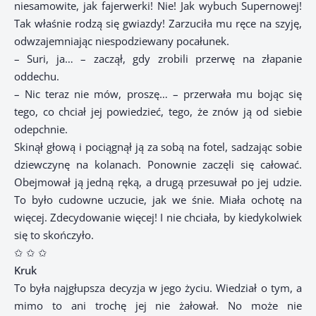
niesamowite, jak fajerwerki! Nie! Jak wybuch Supernowej!
Tak właśnie rodzą się gwiazdy! Zarzuciła mu ręce na szyję,
odwzajemniając niespodziewany pocałunek.
– Suri, ja… – zaczął, gdy zrobili przerwę na złapanie
oddechu.
– Nic teraz nie mów, proszę… – przerwała mu bojąc się
tego, co chciał jej powiedzieć, tego, że znów ją od siebie
odepchnie.
Skinął głową i pociągnął ją za sobą na fotel, sadzając sobie
dziewczynę na kolanach. Ponownie zaczęli się całować.
Obejmował ją jedną ręką, a drugą przesuwał po jej udzie.
To było cudowne uczucie, jak we śnie. Miała ochotę na
więcej. Zdecydowanie więcej! I nie chciała, by kiedykolwiek
się to skończyło.
✩ ✩ ✩
Kruk
To była najgłupsza decyzja w jego życiu. Wiedział o tym, a
mimo to ani trochę jej nie żałował. No może nie