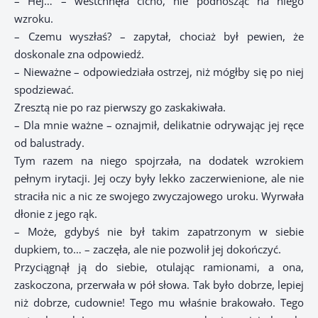
– Hej… – westchnęła cicho, nie podnosząc na niego
wzroku.
– Czemu wyszłaś? – zapytał, chociaż był pewien, że
doskonale zna odpowiedź.
– Nieważne – odpowiedziała ostrzej, niż mógłby się po niej
spodziewać.
Zresztą nie po raz pierwszy go zaskakiwała.
– Dla mnie ważne – oznajmił, delikatnie odrywając jej ręce
od balustrady.
Tym razem na niego spojrzała, na dodatek wzrokiem
pełnym irytacji. Jej oczy były lekko zaczerwienione, ale nie
straciła nic a nic ze swojego zwyczajowego uroku. Wyrwała
dłonie z jego rąk.
– Może, gdybyś nie był takim zapatrzonym w siebie
dupkiem, to… – zaczęła, ale nie pozwolił jej dokończyć.
Przyciągnął ją do siebie, otulając ramionami, a ona,
zaskoczona, przerwała w pół słowa. Tak było dobrze, lepiej
niż dobrze, cudownie! Tego mu właśnie brakowało. Tego