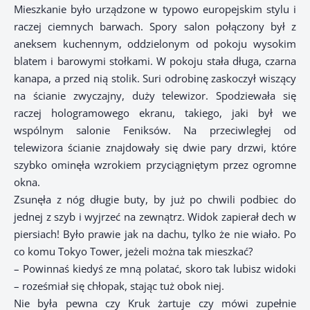
Mieszkanie było urządzone w typowo europejskim stylu i
raczej ciemnych barwach. Spory salon połączony był z
aneksem kuchennym, oddzielonym od pokoju wysokim
blatem i barowymi stołkami. W pokoju stała długa, czarna
kanapa, a przed nią stolik. Suri odrobinę zaskoczył wiszący
na ścianie zwyczajny, duży telewizor. Spodziewała się
raczej hologramowego ekranu, takiego, jaki był we
wspólnym salonie Feniksów. Na przeciwległej od
telewizora ścianie znajdowały się dwie pary drzwi, które
szybko ominęła wzrokiem przyciągniętym przez ogromne
okna.
Zsunęła z nóg długie buty, by już po chwili podbiec do
jednej z szyb i wyjrzeć na zewnątrz. Widok zapierał dech w
piersiach! Było prawie jak na dachu, tylko że nie wiało. Po
co komu Tokyo Tower, jeżeli można tak mieszkać?
– Powinnaś kiedyś ze mną polatać, skoro tak lubisz widoki
– roześmiał się chłopak, stając tuż obok niej.
Nie była pewna czy Kruk żartuje czy mówi zupełnie