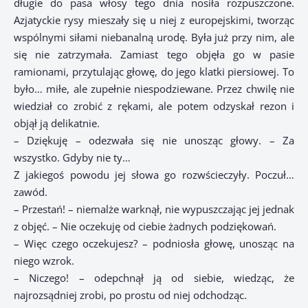
długie do pasa włosy tego dnia nosiła rozpuszczone.
Azjatyckie rysy mieszały się u niej z europejskimi, tworząc
wspólnymi siłami niebanalną urodę. Była już przy nim, ale
się nie zatrzymała. Zamiast tego objęła go w pasie
ramionami, przytulając głowę, do jego klatki piersiowej. To
było… miłe, ale zupełnie niespodziewane. Przez chwilę nie
wiedział co zrobić z rękami, ale potem odzyskał rezon i
objął ją delikatnie.
– Dziękuję – odezwała się nie unosząc głowy. – Za
wszystko. Gdyby nie ty…
Z jakiegoś powodu jej słowa go rozwścieczyły. Poczuł…
zawód.
– Przestań! – niemalże warknął, nie wypuszczając jej jednak
z objęć. – Nie oczekuję od ciebie żadnych podziękowań.
– Więc czego oczekujesz? – podniosła głowę, unosząc na
niego wzrok.
– Niczego! – odepchnął ją od siebie, wiedząc, że
najrozsądniej zrobi, po prostu od niej odchodząc.