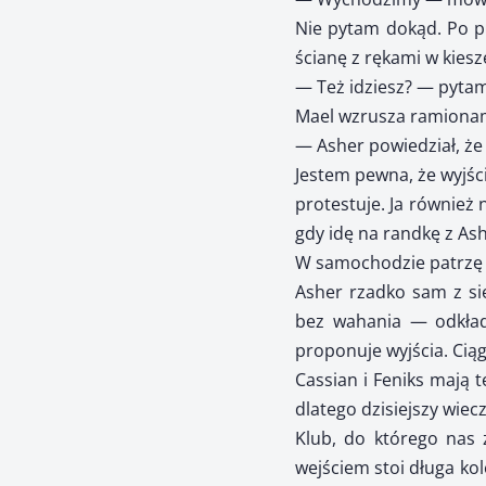
Nie pytam dokąd. Po pr
ścianę z rękami w kiesz
— Też idziesz? — pytam
Mael wzrusza ramiona
— Asher powiedział, że 
Jestem pewna, że wyjści
protestuje. Ja również
gdy idę na randkę z As
W samochodzie patrzę p
Asher rzadko sam z sie
bez wahania — odkład
proponuje wyjścia. Ciąg
Cassian i Feniks mają 
dlatego dzisiejszy wiec
Klub, do którego nas z
wejściem stoi długa ko