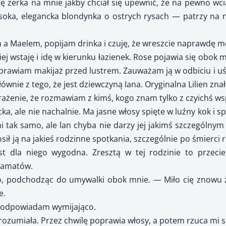
ilę zerka na mnie jakby chciał się upewnić, że na pewno wci
oka, elegancka blondynka o ostrych rysach — patrzy na na
a Maelem, popijam drinka i czuję, że wreszcie naprawdę mo
ej wstaję i idę w kierunku łazienek. Rose pojawia się obok 
oprawiam makijaż przed lustrem. Zauważam ją w odbiciu i u
ównie z tego, że jest dziewczyną Iana. Oryginalna Lilien znała
rażenie, że rozmawiam z kimś, kogo znam tylko z czyichś w
cka, ale nie nachalnie. Ma jasne włosy spięte w luźny kok i sp
i tak samo, ale lan chyba nie darzy jej jakimś szczególnym
osił ją na jakieś rodzinne spotkania, szczególnie po śmierc
t dla niego wygodna. Zresztą w tej rodzinie to przecie
ramatów.
o, podchodząc do umywalki obok mnie. — Miło cię znowu z
e.
odpowiadam wymijająco.
rozumiała. Przez chwilę poprawia włosy, a potem rzuca mi s