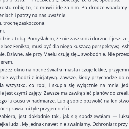
ostu robię to, co mówi i idę za nim. Po drodze wpadamy n
eniach i patrzy na nas uważnie.
, trochę zaskoczona.
mi.
idzie z tobą. Pomyślałem, że nie zaszkodzi dorzucić jeszcz
e bez Feniksa, musi być dla niego kuszącą perspektywą. Ash
 nie. Dziwne, ale przy Maelu czuję się… swobodnie. Nie prze
herem.
rzez okno na nocne światła miasta i czuję lekkie, przyjem
bie wychodzi z inicjatywą. Zawsze, kiedy przychodzę do n
a wszystko, co robi, i skupia się wyłącznie na mnie. J
le jest czymś zajęty. Zawsze ma zawiłą sieć planów do zreal
tego luksusu w nadmiarze. Lubią sobie pozwolić na lenistwo.
zór sprawia mi tyle przyjemności.
abiera, jest dokładnie taki, jak się spodziewałam — luks
lejka ludzi. My jednak nawet nie zwalniamy. Ochroniarz przy