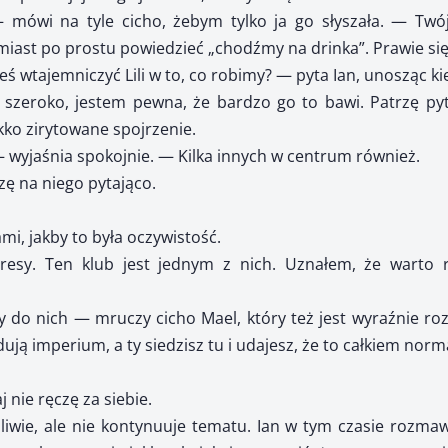
mówi na tyle cicho, żebym tylko ja go słyszała. — Twój
miast po prostu powiedzieć „chodźmy na drinka”. Prawie si
 wtajemniczyć Lili w to, co robimy? — pyta Ian, unosząc kie
 szeroko, jestem pewna, że bardzo go to bawi. Patrzę pyt
ko zirytowane spojrzenie.
 wyjaśnia spokojnie. — Kilka innych w centrum również.
ę na niego pytająco.
i, jakby to była oczywistość.
esy. Ten klub jest jednym z nich. Uznałem, że warto 
y do nich — mruczy cicho Mael, który też jest wyraźnie ro
ją imperium, a ty siedzisz tu i udajesz, że to całkiem norm
j nie ręczę za siebie.
liwie, ale nie kontynuuje tematu. Ian w tym czasie rozma