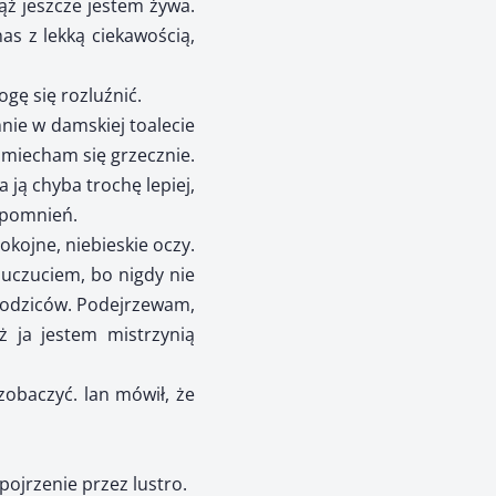
ąż jeszcze jestem żywa.
s z lekką ciekawością,
gę się rozluźnić.
mnie w damskiej toalecie
śmiecham się grzecznie.
 ją chyba trochę lepiej,
spomnień.
okojne, niebieskie oczy.
 uczuciem, bo nigdy nie
i rodziców. Podejrzewam,
ż ja jestem mistrzynią
obaczyć. lan mówił, że
pojrzenie przez lustro.