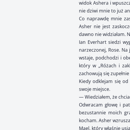
widok Ashera i wpuszcz
nie dziwi mnie to już an
Co naprawdę mnie zas
Asher nie jest zaskoc
dawno nie widziałam. N
Ian Everhart siedzi wy
narzeczonej, Rose. Na 
wstaje, podchodzi i ob
który w „Różach i zakl
zachowują się zupełnie 
Kiedy odklejam się od
swoje miejsce.
— Wiedziałem, że chcia
Odwracam głowę i patr
bezustannie moich gra
kocham. Asher wzrusza 
Mael, który właśnie usia