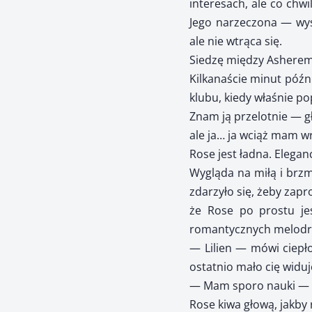
interesach, ale co chw
Jego narzeczona — wys
ale nie wtrąca się.
Siedzę między Asherem 
Kilkanaście minut późni
klubu, kiedy właśnie p
Znam ją przelotnie — gł
ale ja… ja wciąż mam w
Rose jest ładna. Elegan
Wygląda na miłą i brzm
zdarzyło się, żeby zapr
że Rose po prostu jes
romantycznych melod
— Lilien — mówi ciepł
ostatnio mało cię widuj
— Mam sporo nauki — 
Rose kiwa głową, jakby 