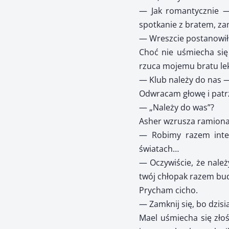
— Jak romantycznie — 
spotkanie z bratem, za
— Wreszcie postanowiłeś
Choć nie uśmiecha się
rzuca mojemu bratu lek
— Klub należy do nas —
Odwracam głowę i patrz
— „Należy do was”?
Asher wzrusza ramionam
— Robimy razem inter
światach…
— Oczywiście, że należ
twój chłopak razem budu
Prycham cicho.
— Zamknij się, bo dzisia
Mael uśmiecha się złoś