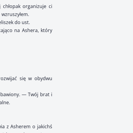
 chłopak organizuje ci
ę wzruszyłem.
liszek do ust.
ająco na Ashera, który
rozwijać się w obydwu
zbawiony. — Twój brat i
alne.
wia z Asherem o jakichś