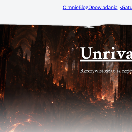
O mnie
Blog
Opowiadania
Gatu
Unriva
Rzeczywistość to ta częś