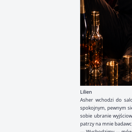
Lilien
Asher wchodzi do sal
spokojnym, pewnym sieb
sobie ubranie wyjściow
patrzy na mnie badawc
— Wychodzimy — mówi po