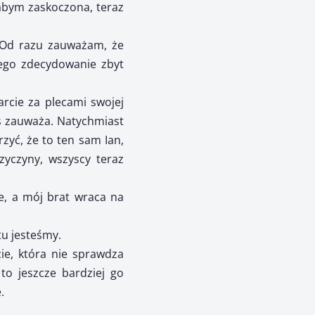
łabym zaskoczona, teraz
 Od razu zauważam, że
rego zdecydowanie zbyt
rcie za plecami swojej
as zauważa. Natychmiast
zyć, że to ten sam Ian,
rzyczyny, wszyscy teraz
e, a mój brat wraca na
tu jesteśmy.
ie, która nie sprawdza
to jeszcze bardziej go
.