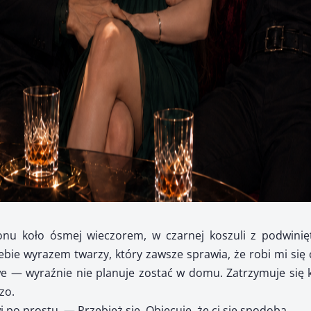
onu koło ósmej wieczorem, w czarnej koszuli z podwinię
ie wyrazem twarzy, który zawsze sprawia, że robi mi się 
e — wyraźnie nie planuje zostać w domu. Zatrzymuje się k
zo.
 prostu. — Przebież się. Obiecuję, że ci się spodoba.