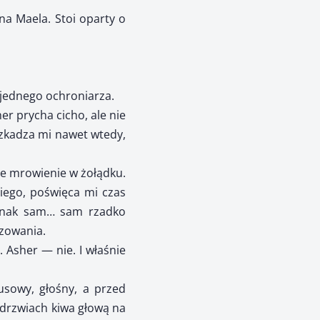
a Maela. Stoi oparty o
e jednego ochroniarza.
er prycha cicho, ale nie
szkadza mi nawet wtedy,
ne mrowienie w żołądku.
iego, poświęca mi czas
ednak sam… sam rzadko
izowania.
 Asher — nie. I właśnie
usowy, głośny, a przed
 drzwiach kiwa głową na