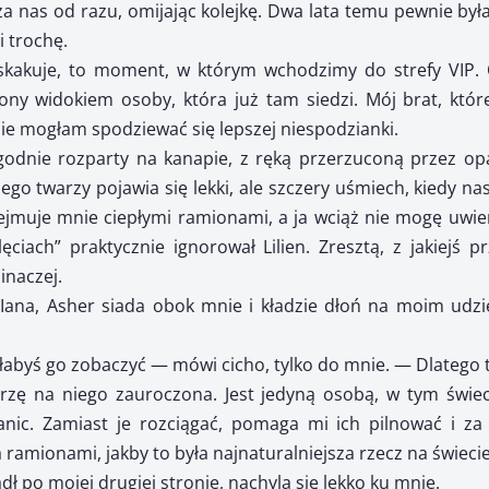
a nas od razu, omijając kolejkę. Dwa lata temu pewnie by
i trochę.
kakuje, to moment, w którym wchodzimy do strefy VIP.
zony widokiem osoby, która już tam siedzi. Mój brat, któ
ie mogłam spodziewać się lepszej niespodzianki.
godnie rozparty na kanapie, z ręką przerzuconą przez opa
jego twarzy pojawia się lekki, ale szczery uśmiech, kiedy n
ejmuje mnie ciepłymi ramionami, a ja wciąż nie mogę uwier
ęciach” praktycznie ignorował Lilien. Zresztą, z jakiejś p
inaczej.
 Iana, Asher siada obok mnie i kładzie dłoń na moim udzi
łabyś go zobaczyć — mówi cicho, tylko do mnie. — Dlatego 
zę na niego zauroczona. Jest jedyną osobą, w tym świec
nic. Zamiast je rozciągać, pomaga mi ich pilnować i za 
ramionami, jakby to była najnaturalniejsza rzecz na świecie
dł po mojej drugiej stronie, nachyla się lekko ku mnie.